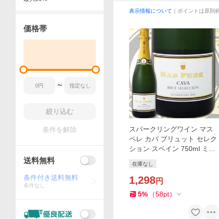
表示情報について
｜ポイントは原則
価格帯
〜
絞り込む
スパークリングワイン マス
条件を解除
ペレ カバ ブリュット セレク
ション スペイン 750ml ミデ
ィアムボディ寄りのライト w
送料無料
在庫なし
ine sparkling
条件付き送料無料
1,298
円
条件なし
5
%
（
58
pt
）