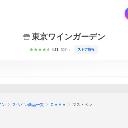
東京ワインガーデン
ストア情報
4.71
（
52
件
）
イン
スペイン商品一覧
ＣＡＶＡ
マス・ペレ