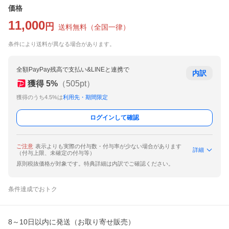
価格
11,000
円
送料無料
（
全国一律
）
条件により送料が異なる場合があります。
全額PayPay残高で支払い&LINEと連携で
内訳
獲得
5
%
（
505
pt）
獲得のうち4.5%は
利用先・期間限定
ログインして確認
ご注意
表示よりも実際の付与数・付与率が少ない場合があります
詳細
（付与上限、未確定の付与等）
原則税抜価格が対象です。特典詳細は内訳でご確認ください。
条件達成でおトク
8～10日以内に発送（お取り寄せ販売）