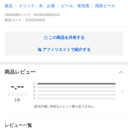
・
クラフトビール 一覧はこちら
食品
ドリンク、水、お酒
ビール、発泡酒
国産ビール
JAN/ISBNコード：
4934418000313
商品
コード：
3150244024
この商品を共有する
アフィリエイトで紹介する
商品レビュー
-.--
5
4
3
2
1
1
件
総合評価に有効なレビュー数が足りません
レビュー一覧