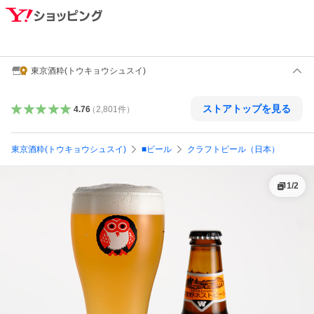
東京酒粋(トウキョウシュスイ)
ストアトップを見る
4.76
（
2,801
件
）
東京酒粋(トウキョウシュスイ)
■ビール
クラフトビール（日本）
1
/
2