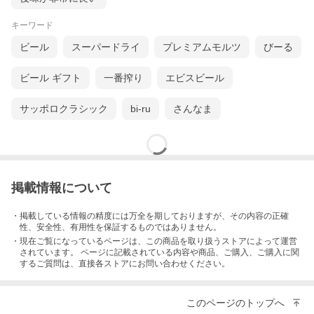
キーワード
ビール
スーパードライ
プレミアムモルツ
びーる
ビール ギフト
一番搾り
エビスビール
サッポロクラシック
bi-ru
さんなま
掲載情報について
・掲載している情報の精度には万全を期しておりますが、その内容の正確
性、安全性、有用性を保証するものではありません。
・現在ご覧になっているページは、この
商品
を取り扱うストアによって運営
されています。 ページに記載されている内容
や商品、ご購入
、ご購入に関
するご質問は、直接各ストアにお問い合わせください。
このページのトップへ