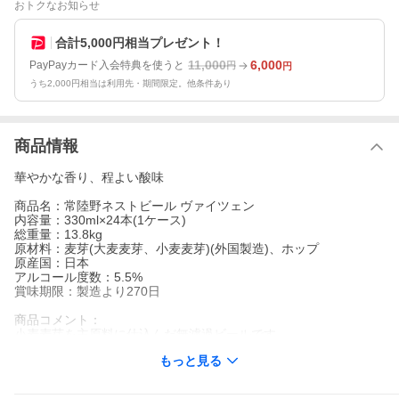
おトクなお知らせ
合計5,000円相当プレゼント！
11,000
6,000
PayPayカード入会特典を使うと
円
円
うち2,000円相当は利用先・期間限定。他条件あり
商品情報
華やかな香り、程よい酸味
商品名：常陸野ネストビール ヴァイツェン
内容量：330ml×24本(1ケース)
総重量：13.8kg
原材料：麦芽(大麦麦芽、小麦麦芽)(外国製造)、ホップ
原産国：日本
アルコール度数：5.5%
賞味期限：製造より270日
商品コメント：
小麦麦芽を主原料に仕込んだ無濾過ビールです。
ほどよい酸味となめらかな口当たり、ヴァイツェン酵母によるフ
もっと見る
ルーティーなアロマをお楽しみください。
■関連商品