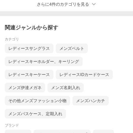
さらに4件のカテゴリを見る
関連ジャンルから探す
カテゴリ
日本の革手袋ブランドの王、「クロダ」を買わずに何を買
レディースサングラス
メンズベルト
う！
by
デザイナー兼プログラマー「猪野」
レディースキーホルダー、キーリング
革手袋は数々のセレクトショップや百貨店が自社ブランドを展開
しておりますが、その製造のほとんどが外部メーカーへのOEM(受
レディースキーケース
レディースIDカードケース
託製造)という事をご存知でしょうか？
日本では香川県を中心にたくさんの革手袋メーカーが存在します
メンズ伊達メガネ
メンズ名刺入れ
が、その中でもクロダは
国内の革手袋シェア率20％という最大手
メーカー
です。
その他メンズファッション小物
メンズハンカチ
生産量も然る事ながら、クロダ製手袋の最大の魅力は品質です。
イタリア製の仔羊革やカシミヤ裏地等、最高級の素材を使用した
日本製手袋は、海外の有名ブランド製品をも凌ぐ程の仕上りとな
メンズパスケース、定期入れ
っております。
ブランド
ミラノで行われた国際見本市MIPELでは国内2社目となるパノラマ
部門大賞を受賞し、日本企業の物作りレベルの高さを世界に発信