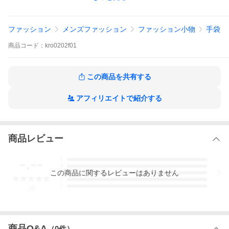
ファッション
メンズファッション
ファッション小物
手袋
商品
コード：
kro0202f01
この商品を共有する
アフィリエイトで紹介する
商品レビュー
-.--
5
4
この
商品
に関するレビューはありません
3
2
1
-
件
商品Q&A
（
0
件）