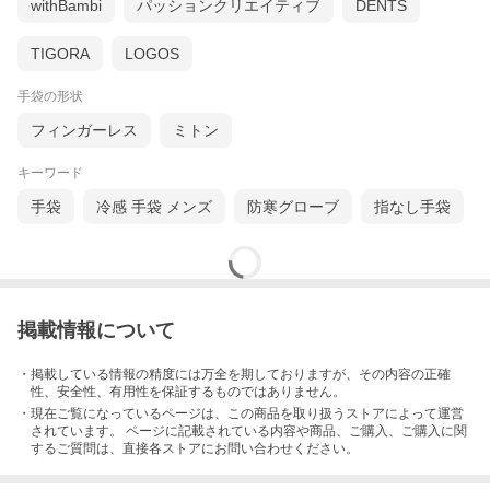
withBambi
パッションクリエイティブ
DENTS
しています。
TIGORA
LOGOS
もっと見る
手袋の形状
フィンガーレス
ミトン
ニット、コットン、化学繊維の手袋について
キーワード
手袋
冷感 手袋 メンズ
防寒グローブ
指なし手袋
掲載情報について
・掲載している情報の精度には万全を期しておりますが、その内容の正確
性、安全性、有用性を保証するものではありません。
・現在ご覧になっているページは、この
商品
を取り扱うストアによって運営
されています。 ページに記載されている内容
や商品、ご購入
、ご購入に関
するご質問は、直接各ストアにお問い合わせください。