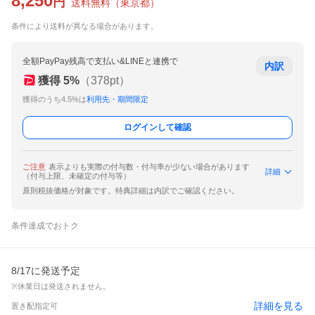
8,250
円
送料無料
（
東京都
）
条件により送料が異なる場合があります。
全額PayPay残高で支払い&LINEと連携で
内訳
獲得
5
%
（
378
pt）
獲得のうち4.5%は
利用先・期間限定
ログインして確認
ご注意
表示よりも実際の付与数・付与率が少ない場合があります
詳細
（付与上限、未確定の付与等）
原則税抜価格が対象です。特典詳細は内訳でご確認ください。
条件達成でおトク
8/17に発送予定
※休業日は発送されません。
詳細を見る
置き配指定可