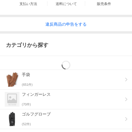
る、抜群の保温力と軽量さが魅力のポーラテック社製フリース
支払い方法
送料について
販売条件
を使用した手袋です。掌側にはピッグスキンを使用しており、
本革ならではの柔らかな履き心地をお楽しみ頂けます。裏地に
はマイクロファイバーボアが使用されており、ポーラテックフ
リースとも合わさって非常に暖かな設計となっております。マ
違反
商品の
申告をする
ウンテンパーカー等のアウトドア系統のファッションと特に相
性の良い手袋です。
カテゴリから探す
手袋 商品一覧
ブランド紹介ブログ
手袋
(
651
件)
フィンガーレス
(
70
件)
ゴルフグローブ
(
52
件)