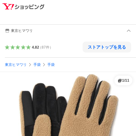
東京ヒマワリ
ストアトップを見る
4.82
（
87
件
）
東京ヒマワリ
手袋
手袋
1
/
11