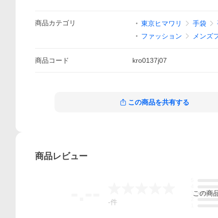
商品
カテゴリ
東京ヒマワリ
手袋
ファッション
メンズ
商品
コード
kro0137j07
この商品を共有する
商品
レビュー
5
-.--
4
この
商
3
2
-
件
1