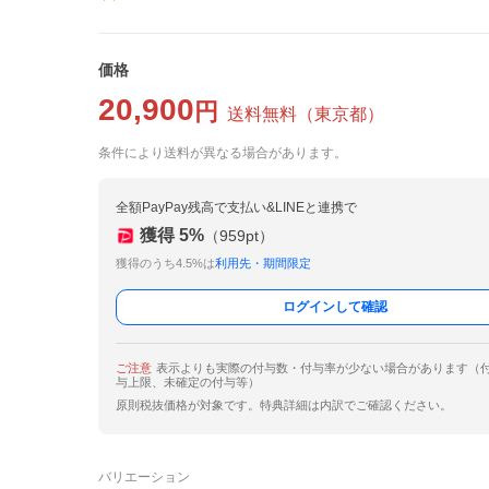
価格
20,900
円
送料無料
（
東京都
）
条件により送料が異なる場合があります。
全額PayPay残高で支払い&LINEと連携で
獲得
5
%
（
959
pt）
獲得のうち4.5%は
利用先・期間限定
ログインして確認
ご注意
表示よりも実際の付与数・付与率が少ない場合があります（
与上限、未確定の付与等）
原則税抜価格が対象です。特典詳細は内訳でご確認ください。
バリエーション