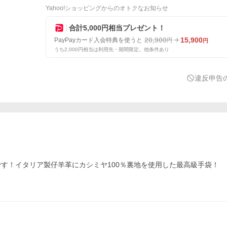
Yahoo!ショッピングからのオトクなお知らせ
合計5,000円相当プレゼント！
20,900
15,900
PayPayカード入会特典を使うと
円
円
うち2,000円相当は利用先・期間限定。他条件あり
違反申告
す！イタリア製仔羊革にカシミヤ100％裏地を使用した最高級手袋！