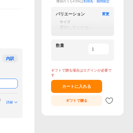
獲得のうち4.5%は
利用先・期間限定
バリエーション
変更
サイズ
選択してください
数量
内訳
ギフトで贈る場合はログインが必要で
す
カートに入れる
付
ギフトで
贈る
詳細