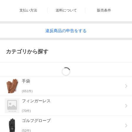
イギリス政府が管理するブリティッシュウールを使用した手袋
支払い方法
送料について
販売条件
です。掌部はクロダ監修のラムスキン(生後1年以内の仔羊)を使
用しており、素材に大変こだわった逸品です。また、タッチパ
ネルに対応しておりますので、冬場でも手袋を外さずにスマホ
などの操作が可能です。ファストタッチと呼ばれる人差し指の
違反
商品の
申告をする
内側面が導電となっているモデルですので、通常のスマホ対応
手袋のようにレザーの繋ぎ目等が無く、また摩耗による劣化も
防げる事が特徴です。
カテゴリから探す
カラーバリエーション
手袋
(
651
件)
フィンガーレス
手袋 商品一覧
(
70
件)
ブランド紹介ブログ
ゴルフグローブ
(
52
件)