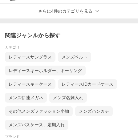
さらに4件のカテゴリを見る
関連ジャンルから探す
カテゴリ
レディースサングラス
メンズベルト
レディースキーホルダー、キーリング
レディースキーケース
レディースIDカードケース
メンズ伊達メガネ
メンズ名刺入れ
日本の革手袋ブランドの王、「クロダ」を買わずに何を買
う！
その他メンズファッション小物
メンズハンカチ
by
デザイナー兼プログラマー「猪野」
革手袋は数々のセレクトショップや百貨店が自社ブランドを展開
メンズパスケース、定期入れ
しておりますが、その製造のほとんどが外部メーカーへのOEM(受
託製造)という事をご存知でしょうか？
ブランド