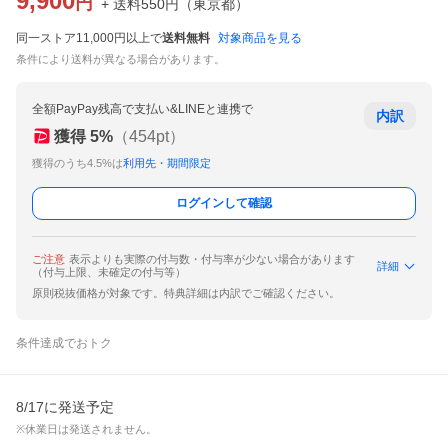
9,900
円
+ 送料
550
円
（
東京都
）
同一ストア11,000円以上で
送料無料
対象商品を見る
条件により送料が異なる場合があります。
全額PayPay残高で支払い&LINEと連携で
内訳
獲得
5
%
（
454
pt）
獲得のうち4.5%は
利用先・期間限定
ログインして確認
ご注意
表示よりも実際の付与数・付与率が少ない場合があります
詳細
（付与上限、未確定の付与等）
原則税抜価格が対象です。特典詳細は内訳でご確認ください。
条件達成でおトク
8/17に発送予定
※休業日は発送されません。