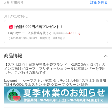
詳細を見る
お届け日指定可
おトクなお知らせ
合計5,000円相当プレゼント！
9,900
4,900
PayPayカード入会特典を使うと
円
円
うち2,000円相当は利用先・期間限定。他条件あり
商品情報
【スマホ対応】日本が誇る手袋ブランド「KURODA(クロダ)」の
メンズ向けグローブ、ブリティッシュウールに本革レザーを使用
した、こだわりの逸品です
keyword ： シープスキン 羊革 タッチパネル対応 スマホ対応 BRI
TISH WOOL ラムスキン 手袋 グローブ グリーン 緑色