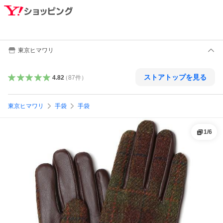
東京ヒマワリ
ストアトップを見る
4.82
（
87
件
）
東京ヒマワリ
手袋
手袋
1
/
6