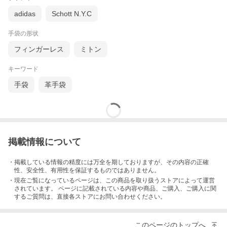
日本では香川県を中心にたくさんの革手袋メーカーが存在します
adidas
Schott N.Y.C
が、その中でもクロダは
国内の革手袋シェア率20％という最大手
メーカー
です。
手袋の形状
生産量も然る事ながら、クロダ製手袋の最大の魅力は品質です。
イタリア製の仔羊革やカシミヤ裏地等、最高級の素材を使用した
フィンガーレス
ミトン
日本製手袋は、海外の有名ブランド製品をも凌ぐ程の仕上りとな
っております。
キーワード
ミラノで行われた国際見本市MIPELでは国内2社目となるパノラマ
手袋
革手袋
部門大賞を受賞し、日本企業の物作りレベルの高さを世界に発信
しています。
もっと見る
掲載情報について
ブリティッシュウールの手袋について
・掲載している情報の精度には万全を期しておりますが、その内容の正確
性、安全性、有用性を保証するものではありません。
・現在ご覧になっているページは、この
商品
を取り扱うストアによって運営
されています。 ページに記載されている内容
や商品、ご購入
、ご購入に関
するご質問は、直接各ストアにお問い合わせください。
このページのトップへ