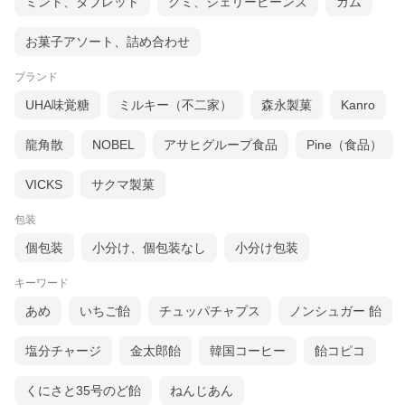
ミント、タブレット
グミ、ジェリービーンズ
ガム
お菓子アソート、詰め合わせ
ブランド
UHA味覚糖
ミルキー（不二家）
森永製菓
Kanro
龍角散
NOBEL
アサヒグループ食品
Pine（食品）
VICKS
サクマ製菓
包装
個包装
小分け、個包装なし
小分け包装
キーワード
あめ
いちご飴
チュッパチャプス
ノンシュガー 飴
塩分チャージ
金太郎飴
韓国コーヒー
飴コピコ
くにさと35号のど飴
ねんじあん