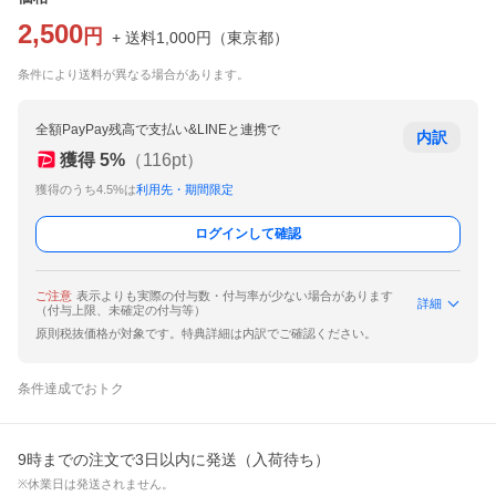
2,500
円
+ 送料
1,000
円
（
東京都
）
条件により送料が異なる場合があります。
全額PayPay残高で支払い&LINEと連携で
内訳
獲得
5
%
（
116
pt）
獲得のうち4.5%は
利用先・期間限定
ログインして確認
ご注意
表示よりも実際の付与数・付与率が少ない場合があります
詳細
（付与上限、未確定の付与等）
原則税抜価格が対象です。特典詳細は内訳でご確認ください。
条件達成でおトク
9時までの注文で3日以内に発送（入荷待ち）
※休業日は発送されません。