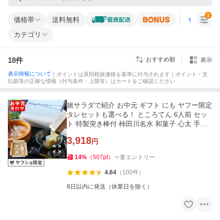
1
価格帯
送料無料
すべての条
カテゴリ
18
件
おすすめ順
表示
表示情報について
｜ポイントは原則税抜価格を基準に付与されます｜ポイント・支
払額等の正確な情報（付与条件・上限等）はカートをご確認ください
旅サラダで紹介 お中元 ギフト にも ヤフー限定
タレセットも選べる！ ところてん 6人前 セッ
ト 特製突き棒付 柿田川名水 和菓子 心太 手土
産 にも41504108
3,918
円
14
%
（
507
pt
）
要エントリー
4.64
（
100
件
）
8日以内に発送（休業日を除く）