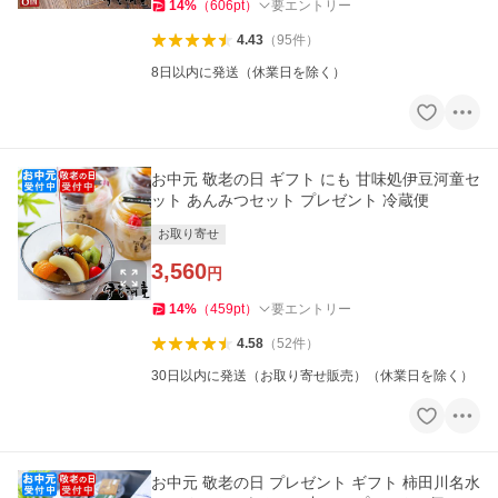
14
%
（
606
pt
）
要エントリー
4.43
（
95
件
）
8日以内に発送（休業日を除く）
お中元 敬老の日 ギフト にも 甘味処伊豆河童セ
ット あんみつセット プレゼント 冷蔵便
お取り寄せ
3,560
円
14
%
（
459
pt
）
要エントリー
4.58
（
52
件
）
30日以内に発送（お取り寄せ販売）（休業日を除く）
お中元 敬老の日 プレゼント ギフト 柿田川名水