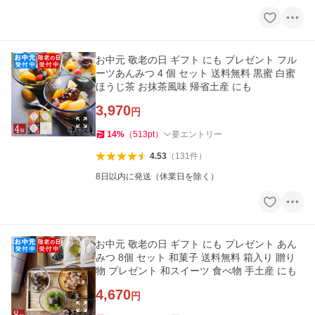
お中元 敬老の日 ギフト にも プレゼント フル
ーツあんみつ 4 個 セット 送料無料 黒蜜 白蜜
ほうじ茶 お抹茶風味 帰省土産 にも
3,970
円
14
%
（
513
pt
）
要エントリー
4.53
（
131
件
）
8日以内に発送（休業日を除く）
お中元 敬老の日 ギフト にも プレゼント あん
みつ 8個 セット 和菓子 送料無料 箱入り 贈り
物 プレゼント 和スイーツ 食べ物 手土産 にも
4,670
円