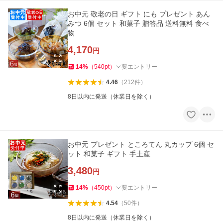
お中元 敬老の日 ギフト にも プレゼント あん
みつ 6個 セット 和菓子 贈答品 送料無料 食べ
物
4,170
円
14
%
（
540
pt
）
要エントリー
4.46
（
212
件
）
8日以内に発送（休業日を除く）
お中元 プレゼント ところてん 丸カップ 6個 セ
ット 和菓子 ギフト 手土産
3,480
円
14
%
（
450
pt
）
要エントリー
4.54
（
50
件
）
8日以内に発送（休業日を除く）