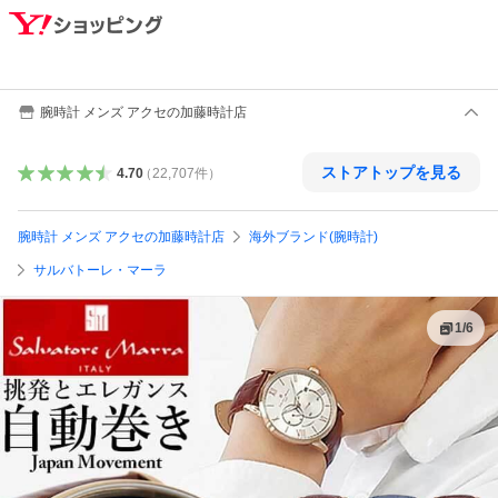
腕時計 メンズ アクセの加藤時計店
ストアトップを見る
4.70
（
22,707
件
）
腕時計 メンズ アクセの加藤時計店
海外ブランド(腕時計)
サルバトーレ・マーラ
1
/
6