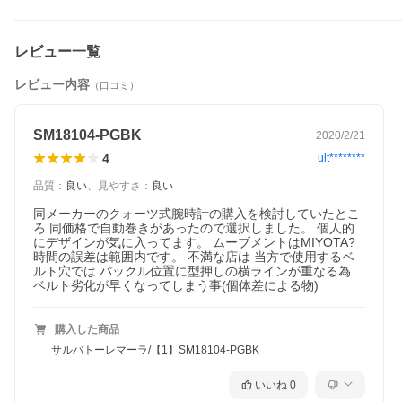
レビュー一覧
レビュー内容
（口コミ）
SM18104-PGBK
2020/2/21
4
ult********
品質
：
良い
、
見やすさ
：
良い
同メーカーのクォーツ式腕時計の購入を検討していたとこ
ろ 同価格で自動巻きがあったので選択しました。 個人的
にデザインが気に入ってます。 ムーブメントはMIYOTA? 
時間の誤差は範囲内です。 不満な店は 当方で使用するベ
ルト穴では バックル位置に型押しの横ラインが重なる為 
ベルト劣化が早くなってしまう事(個体差による物)
購入した商品
サルバトーレマーラ/【1】SM18104-PGBK
いいね
0