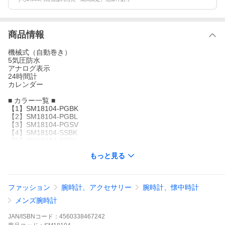
商品情報
機械式（自動巻き）
5気圧防水
アナログ表示
24時間計
カレンダー
■ カラー一覧 ■
【1】SM18104-PGBK
【2】SM18104-PGBL
【3】SM18104-PGSV
【4】SM18104-SSBK
【5】SM18104-SSBL
【6】SM18104-SSSV
もっと見る
・カラー表記について、文字板カラー、インデックスカラーで表
記しております
■ サイズ・素材 ■
ファッション
腕時計、アクセサリー
腕時計、懐中時計
ケース：ステンレス
ガラス：ミネラルクリスタルガラス
メンズ腕時計
ベルト：レザー
重量：約66g
JAN/ISBNコード：
4560338467242
サイズ(縦ｘ横ｘ厚さ)：約49×42×12mm