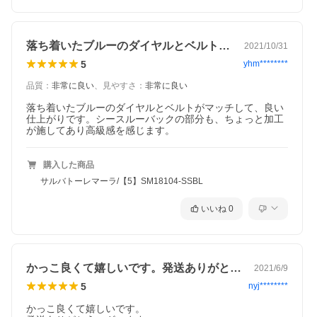
落ち着いたブルーのダイヤルとベルトがマ…
2021/10/31
5
yhm********
品質
：
非常に良い
、
見やすさ
：
非常に良い
落ち着いたブルーのダイヤルとベルトがマッチして、良い
仕上がりです。シースルーバックの部分も、ちょっと加工
が施してあり高級感を感じます。
購入した商品
サルバトーレマーラ/【5】SM18104-SSBL
いいね
0
かっこ良くて嬉しいです。発送ありがとう…
2021/6/9
5
nyj********
かっこ良くて嬉しいです。
