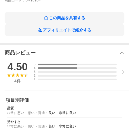
商品
コード：
SM18104
手首周り実寸約【14cm〜19cm】
■ 付属品・特徴ほか ■
取扱説明書
この商品を共有する
専用BOX
メーカー1年保証
アフィリエイトで紹介する
※北海道・沖縄は送料無料の対象外地域となります。
【1805】贈り物 彼氏 誕生日プレゼント 結婚祝い 結納返し
イタリアの文化、デザインとインターナショナルなセンスとの融
商品レビュー
合が生んだ「挑発とエレガンス」。 どんな場所、どんな時間にも
ふさわしいコレクションとなるように優れたクオリティ、適切な
プライス、調和のとれたカラーとイタリアン・テイストを探求し
4.50
5
続ける。 特徴的な色遣い、配色の妙、サルバトーレマーラは男心
4
をくすぐる腕時計として、高い人気を誇っています。
3
2
1
4
件
項目別評価
品質
非常に悪い
・
悪い
・
普通
・
良い
・
非常に良い
見やすさ
非常に悪い
・
悪い
・
普通
・
良い
・
非常に良い