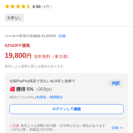
4.50
（
4
件
）
在庫なし
メーカー希望小売価格
41,800
円
詳細
52%OFF価格
19,800
円
送料無料
（
東京都
）
条件により送料が異なる場合があります。
全額PayPay残高で支払い&LINEと連携で
内訳
獲得
5
%
（
909
pt）
獲得のうち4.5%は
利用先・期間限定
ログインして確認
ご注意
表示よりも実際の付与数・付与率が少ない場合があります
詳細
（付与上限、未確定の付与等）