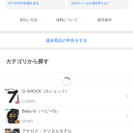
22,707
件の評価を見る
注文キャンセル発生率とは？
支払い方法
送料について
販売条件
違反
商品の
申告をする
カテゴリから探す
G-SHOCK（Gショック）
(
1,630
件)
Baby-G（ベビーG）
(
523
件)
アナログ・デジタルモデル