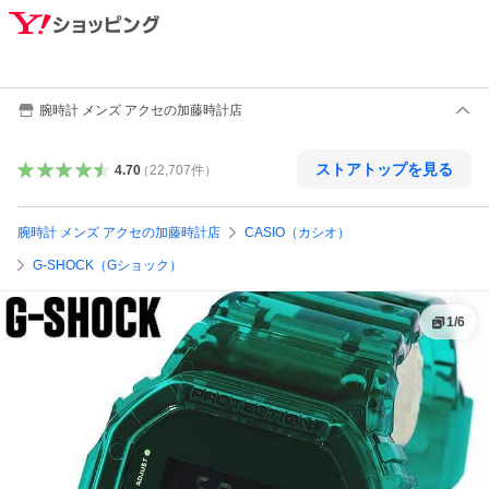
腕時計 メンズ アクセの加藤時計店
ストアトップを見る
4.70
（
22,707
件
）
腕時計 メンズ アクセの加藤時計店
CASIO（カシオ）
G-SHOCK（Gショック）
1
/
6