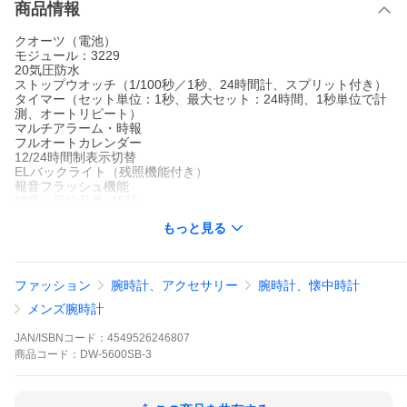
商品情報
クオーツ（電池）
モジュール：3229
20気圧防水
ストップウオッチ（1/100秒／1秒、24時間計、スプリット付き）
タイマー（セット単位：1秒、最大セット：24時間、1秒単位で計
測、オートリピート）
マルチアラーム・時報
フルオートカレンダー
12/24時間制表示切替
ELバックライト（残照機能付き）
報音フラッシュ機能
精度：平均月差±15秒
電池寿命：約2年
もっと見る
■ サイズ・素材 ■
ケース：樹脂
ガラス：無機ガラス
ファッション
腕時計、アクセサリー
腕時計、懐中時計
ベルト：樹脂バンド
重量：約53g
メンズ腕時計
サイズ(縦ｘ横ｘ厚さ)：約48.9×42.8×13.4mm
手首周り実寸約【13.0〜20.0】cm
JAN/ISBNコード：
4549526246807
商品
コード：
DW-5600SB-3
耐衝撃構造（ショックレジスト）
取扱説明書（日本語版コピー付き）
※こちらの商品の説明書番号は【3229】です。
専用BOX