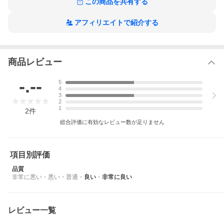
この商品を共有する
商品到着後、商品レビューを書いて3年保証
※GショックとベビーＧは当店で時間合わせをせず、入荷したまま
アフィリエイトで紹介する
の状態で発送しております。ご了承下さい。
※北海道・沖縄は送料無料の対象外地域となります。
【1912】贈り物 彼氏 誕生日プレゼント 結婚祝い 結納返し
商品レビュー
-.--
5
4
3
2
1
2
件
総合評価に有効なレビュー数が足りません
1983年の発売から飽くなき強さを求めて進化を続けるタフネスウ
項目別評価
オッチG-SHOCKから、半透明樹脂に色を付けたカラーリングが特
徴のNewモデル「Color Skeleton Series」が登場。
品質
非常に悪い
・
悪い
・
普通
・
良い
・
非常に良い
ベースモデルは元祖スクエアフェイスの“DW-5600”を採用。中身
が透けて見えるシースルー素材とソリッドなデザインでモードか
らストリート、カジュアルファッションシーンまで活躍するモデ
ルになっています。
レビュー一覧