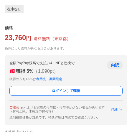
在庫なし
価格
23,760
円
送料無料
（
東京都
）
条件により送料が異なる場合があります。
全額PayPay残高で支払い&LINEと連携で
内訳
獲得
5
%
（
1,090
pt）
獲得のうち4.5%は
利用先・期間限定
ログインして確認
ご注意
表示よりも実際の付与数・付与率が少ない場合があります
詳細
（付与上限、未確定の付与等）
原則税抜価格が対象です。特典詳細は内訳でご確認ください。