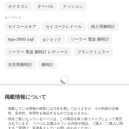
オクタゴン
オーバル
クッション
キーワード
セイコールキア
セイコークレドール
婦人用腕時計
bga-2800-1ajf
gショック
ソーラー 電波 腕時計
ソーラー 電波 腕時計 レディース
フランクミュラー
女性用腕時計
腕時計
掲載情報について
・掲載している情報の精度には万全を期しておりますが、その内容の正確
性、安全性、有用性を保証するものではありません。
・現在ご覧になっているページは、この
商品
を取り扱うストアによって運営
されています。 ページに記載されている内容
や商品、ご購入
、ご購入に関
するご質問は、直接各ストアにお問い合わせください。