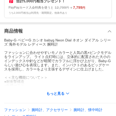
合計5,000円相当プレゼント！
12,799
7,799
PayPayカード入会特典を使うと
円
円
うち2,000円相当は利用先・期間限定。他条件あり
商品情報
Baby-G ベビーG カシオ babyg Neon Dial ネオン ダイアル シリー
ズ 海外モデル レディース 腕時計
ファッションに合わせやすいモノカラーと人気の黒×ピンクモデル
をラインアップ。 ライト点灯時には、立体的に配置された大小の
インデックスや針などが暗闇でカラフルに浮かび上がり、Baby-G
らしい遊び心を表現します。また、インパクトのあるビッグケー
スを採用し、カラーをより主張するデザインに仕上げました。
＜＜主な機能について＞＞
●耐衝撃構造
●無機ガラス
●10気圧防水
もっと見る
●ワールドタイム：世界27都市
●ストップウオッチ
●タイマー
●アラーム・時報
ファッション
腕時計、アクセサリー
腕時計、懐中時計
●フルオートカレンダー
●12/24時間制表示切替