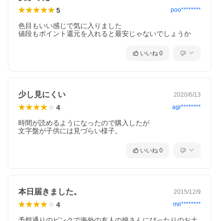
5
poo********
色目もいい感じで気に入りました

値段もポイント還元を入れると最安じゃないでしょうか
いいね
0
少し見にくい
2020/6/13
4
agr********
時間が読めるようになったので購入したが

文字盤が子供には見づらい様子。
いいね
0
本日届きました。
2015/12/9
4
mii********
予想通りのピンクで海外の友人の娘さんにぴったりのお土