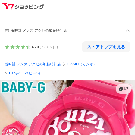
腕時計 メンズ アクセの加藤時計店
ストアトップを見る
4.70
（
22,707
件
）
腕時計 メンズ アクセの加藤時計店
CASIO（カシオ）
Baby-G（ベビーG）
1
/
7