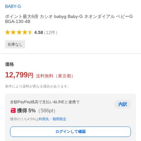
BABY-G
ポイント最大6倍 カシオ babyg Baby-G ネオンダイアル ベビーG
BGA-130-4B
4.58
（
12
件
）
在庫なし
価格
12,799
円
送料無料
（
東京都
）
条件により送料が異なる場合があります。
全額PayPay残高で支払い&LINEと連携で
内訳
獲得
5
%
（
586
pt）
獲得のうち4.5%は
利用先・期間限定
ログインして確認