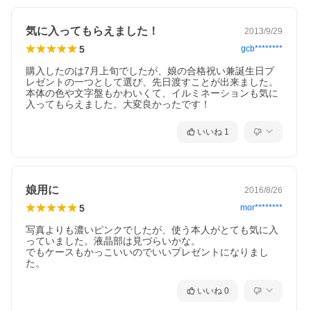
暗闇でカラフルに浮かび上がり、Baby-Gらしい遊び心を表現しま
す。また、インパクトのあるビッグケースを採用し、カラーをよ
り主張するデザインに仕上げました。ファッションのアクセント
気に入ってもらえました！
2013/9/29
となるNew Style Baby-Gです。
5
gcb********
購入したのは7月上旬でしたが、娘の合格祝い兼誕生日プ
レゼントの一つとして選び、先日渡すことが出来ました。
本体の色や文字盤もかわいくて、イルミネーションも気に
入ってもらえました。大変良かったです！
いいね
1
娘用に
2016/8/26
5
mor********
写真よりも濃いピンクでしたが、使う本人がとても気に入
っていました。液晶部は見づらいかな。

でもケースもかっこいいのでいいプレゼントになりまし
た。
いいね
0