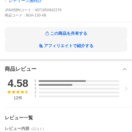
レディース腕時計
●ネオンイルミネーター（紫外線領域発光のLEDライト、残照機能
付き）
JAN/ISBNコード：
4971850942276
●サイズ（H×W×D）／質量：43.4×43.1×15mm／44g
商品
コード：
BGA-130-4B
●手首周り実寸約【12.5〜17.5】cm
●専用BOX
●取扱説明書(日本語コピー)こちらの商品の説明書番号は【5194】
です。
この商品を共有する
●商品到着後レビューを書いて3年保証
プレゼント に♪
クリスマスプレゼント 贈り物 彼女 誕生日プレゼント 結婚祝い 結
アフィリエイトで紹介する
納返し
商品レビュー
4.58
5
4
3
2
CASIOカシオ
▶
BABY G
1
12
件
鮮やかなピンクが気持ちを盛り上げる！アクティブな女性のため
のカジュアルウォッチ
内蔵のブラックライトに反応して針・文字などが発光するネオン
イルミネーターを搭載した「Neon Dial Series（ネオンダイアル
レビュー一覧
シリーズ）」が登場。
ファッションに合わせやすいモノカラーをラインアップ。ライト
レビュー内容
（口コミ）
点灯時には、立体的に配置された大小のインデックスや針などが