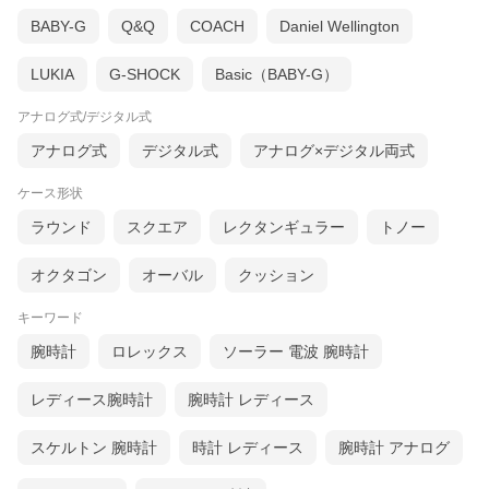
BABY-G
Q&Q
COACH
Daniel Wellington
LUKIA
G-SHOCK
Basic（BABY-G）
アナログ式/デジタル式
アナログ式
デジタル式
アナログ×デジタル両式
ケース形状
ラウンド
スクエア
レクタンギュラー
トノー
オクタゴン
オーバル
クッション
キーワード
腕時計
ロレックス
ソーラー 電波 腕時計
レディース腕時計
腕時計 レディース
スケルトン 腕時計
時計 レディース
腕時計 アナログ