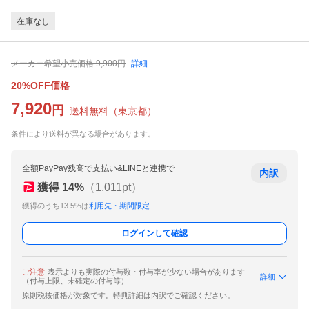
在庫なし
メーカー希望小売価格
9,900
円
詳細
20%OFF価格
7,920
円
送料無料
（
東京都
）
条件により送料が異なる場合があります。
全額PayPay残高で支払い&LINEと連携で
内訳
獲得
14
%
（
1,011
pt）
獲得のうち13.5%は
利用先・期間限定
ログインして確認
ご注意
表示よりも実際の付与数・付与率が少ない場合があります
詳細
（付与上限、未確定の付与等）
原則税抜価格が対象です。特典詳細は内訳でご確認ください。