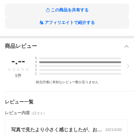
※ご使用方法など商品に関するお電話でのお問い合わせはお受け
かねます。
この商品を共有する
詳しくは取扱説明書をご覧いただきますようお願い申し上げま
す。 ※北海道・沖縄は送料無料対象外地域となります。
【1608】贈り物 彼女 誕生日プレゼント 結婚祝い 結納返し
アフィリエイトで紹介する
商品レビュー
-.--
5
4
3
2
1
1
件
総合評価に有効なレビュー数が足りません
レビュー一覧
レビュー内容
（口コミ）
写真で見たより小さく感じましたが、おし…
2021/3/30