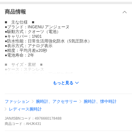
商品情報
■ 主な仕様 ■
●ブランド：INGENU アンジェーヌ
●駆動方式：クオーツ（電池）
●キャリバー：1N01
●防水性能：日常生活用強化防水（5気圧防水）
●表示方式：アナログ表示
●精度：平均月差±20秒
●電池寿命：2年
■ サイズ・素材 ■
●ケース：ステンレス
●バンド：ワンプッシュ三つ折れ方式
※調整工具なし。専門店での調整作業が必要です。
もっと見る
●ガラス：無機ガラス
●重量：約40g
●サイズ(縦ｘ横ｘ厚さ)：約23.8mm×21.0mm×6.3mm
ファッション
腕時計、アクセサリー
腕時計、懐中時計
■ 付属品・特徴ほか ■
●専用BOX
レディース腕時計
●取扱説明書
メーカー1年保証
JAN/ISBNコード：
4976660178488
商品
コード：
AHJK431
【※ご確認】お取り寄せ商品はご注文後のキャンセル・返品はお
受けできません。