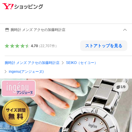
腕時計 メンズ アクセの加藤時計店
ストアトップを見る
4.70
（
22,707
件
）
腕時計 メンズ アクセの加藤時計店
SEIKO（セイコー）
ingenu(アンジェーヌ)
1
/
9