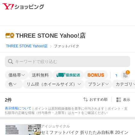
THREE STONE Yahoo!店
THREE STONE Yahoo!店
ファットバイク
1
価格帯
送料無料
すべての条
色
リム径（ホイールサイズ）
ブランド
カテゴリ
2
件
おすすめ順
表示
表示情報について
｜ポイントは原則税抜価格を基準に付与されます｜ポイント・支
払額等の正確な情報（付与条件・上限等）はカートをご確認ください
アイジュサイクル
セミファットバイク 折りたたみ自転車 20イン