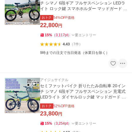
チ シマノ 6段ギア フルサスペンション LEDラ
イト ロック鍵 スマホホルダー マッドガード プ
レゼント [EB200]
おトク
54
%OFF価格
22,800
円
15
%
（
3,117
pt
）
要エントリー
4.43
（
7
件
）
9時までの注文で当日発送（休業日を除く）
アイジュサイクル
セミファットバイク 折りたたみ自転車 20イン
チ シマノ 6段ギア フルサスペンション 充電式
LEDライト ダイヤルロック鍵 マッドガード プ
レゼント [EB300]
おトク
52
%OFF価格
23,800
円
15
%
（
3,254
pt
）
要エントリー