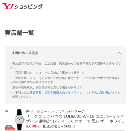
実店舗一覧
ご利用の際の注意点
・実店舗での受取の場合、ご注文後、実店舗からの受取準備完了の連絡をお待ちくだ
さい。
・「店頭在庫あり」とは、その店舗に在庫がある状態です。
・「受取可能」とは、その店舗に在庫が無い状態です。ご注文後に倉庫や他店舗等か
ら受取店舗に商品が発送されます。
・最新の在庫状況、実店舗価格と異なる場合があります。
・ご不明な点は
店頭受取・店頭在庫購入のガイドライン
、ストアの
お買い物ガイド
を
ご確認ください。
ザ・クロックハウスPlus+ヤフー店
ザ・クロックハウス LUD5001-WH1B ユニバーサルデ
ザイン 腕時計 レディース クオーツ 黒レザー ホワイト
UD THE CLOCK HOUSE
6,600
（配送の場合＋
560
円）
円