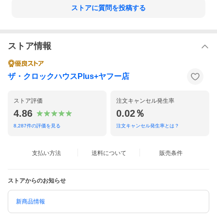
ストアに質問を投稿する
ストア情報
ザ・クロックハウスPlus+ヤフー店
UD(ユーディー)シリーズは、ユニバーサルデザイン(UD)の考え方
に基づき、より多くの人へ適切に情報を伝えられるよう配慮した
見やすいユニバーサルフォントをインデックス(数字)を採用したデ
ストア評価
注文キャンセル発生率
ザインの腕時計であり、20代、30代だけでなく、40代、50代にも
人気です。ソーラータイプは、税込2万円以下で購入することがで
4.86
0.02％
き、コストパフォーマンスが非常に高いモデルとなっています。
ユニバーサルデザインフォント(A-OTF UD黎ミン)を使用し、見や
8,287
件の評価を見る
注文キャンセル発生率とは？
すい文字盤になりました。読みやすい数字でしっかりと時刻を確
認できます。ユニバーサルデザインフォント(A-OTF UD黎ミン)に
合わせるように作られたシンプルな針と、1分刻みのメモリで読み
支払い方法
送料について
販売条件
間違えることもありません。
文字盤に当たる光で発電するので電池交換が不要。突然の電池切
れで止まってしまう恐れはありません。安心して、永くご愛用い
ただけます。
ストアからのお知らせ
新商品情報