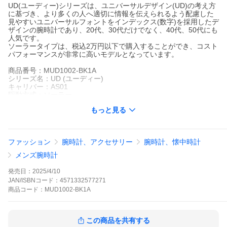
UD(ユーディー)シリーズは、ユニバーサルデザイン(UD)の考え方
に基づき、より多くの人へ適切に情報を伝えられるよう配慮した
見やすいユニバーサルフォントをインデックス(数字)を採用したデ
ザインの腕時計であり、20代、30代だけでなく、40代、50代にも
人気です。
ソーラータイプは、税込2万円以下で購入することができ、コスト
パフォーマンスが非常に高いモデルとなっています。
商品番号：MUD1002-BK1A
シリーズ名：UD (ユーディー)
キャリバー：AS01
駆動方式：ソーラー
精度：平均月差±20秒
もっと見る
駆動期間：フル充電時約4ヶ月間
ケース材質：ステンレス
ケースサイズ(厚さ×横×縦)：9.0mm×36.0mm×42.5mm
ガラス材質：ミネラルガラス
ファッション
腕時計、アクセサリー
腕時計、懐中時計
バンド材質：ステンレス
中留：ワンプッシュ三つ折れ方式
メンズ腕時計
腕周り長さ（最長）：200mm
バンド幅：18mm
発売日：
2025/4/10
防水：日常生活防水（3気圧）
JAN/ISBNコード：
4571332577271
重さ：94g
商品
コード：
MUD1002-BK1A
付属品：ザ・クロックハウスオリジナル専用ボックス
発売日：2025年4月10日
保証：3年間無料保証
その他サービス：ギフトラッピング無料、レビューを書いてウォ
この商品を共有する
ッチクロスプレゼント