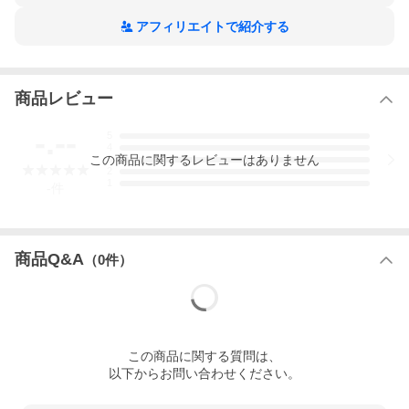
※オンラインストアと実店舗で販売価格やポイント等の条件が異
アフィリエイトで紹介する
なる場合がございます
超PayPay祭 爆買
商品レビュー
-.--
5
4
この
商品
に関するレビューはありません
3
2
1
-
件
商品Q&A
（
0
件）
この
商品
に関する質問は、
以下からお問い合わせください。