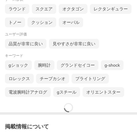
ラウンド
スクエア
オクタゴン
レクタンギュラー
トノー
クッション
オーバル
ユーザー評価
品質が非常に良い
見やすさが非常に良い
キーワード
gショック
腕時計
グランドセイコー
g-shock
ロレックス
チープカシオ
ブライトリング
電波腕時計アナログ
gスチール
オリエントスター
商品詳細
商品番号
MUD1002-BK1A
掲載情報について
シリーズ名
UD (ユーディー)
キャリバー
AS01