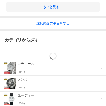
もっと見る
違反
商品の
申告をする
カテゴリから探す
レディース
(
88
件)
メンズ
(
86
件)
ユーディー
(
26
件)