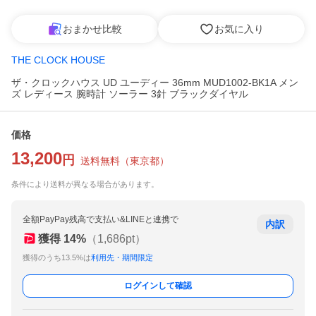
おまかせ比較
お気に入り
THE CLOCK HOUSE
ザ・クロックハウス UD ユーディー 36mm MUD1002-BK1A メン
ズ レディース 腕時計 ソーラー 3針 ブラックダイヤル
価格
13,200
円
送料無料
（
東京都
）
条件により送料が異なる場合があります。
全額PayPay残高で支払い&LINEと連携で
内訳
獲得
14
%
（
1,686
pt）
獲得のうち13.5%は
利用先・期間限定
ログインして確認