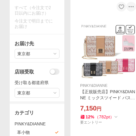
すべて（今注文で2
日以内にお届け）
今注文で明日までに
お届け
お届け先
東京都
店頭受取
受け取る都道府県
PINKY&DIANNE
【正規販売店】PINKY&DIAN
東京都
NE ミックスツイード パスケ
ース ［ピンキー＆ダイア
7,150
円
ン］ レディース 定期入れ カ
カテゴリ
ードケース カードホルダー
12
%
（
782
pt
）
要エントリー
PINKY&DIANNE
革小物