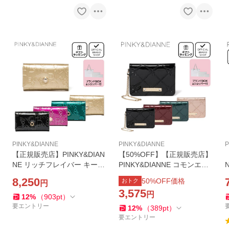
PINKY&DIANNE
PINKY&DIANNE
P
【正規販売店】PINKY&DIAN
【50%OFF】【正規販売店】
NE リッチフレイバー キーケ
PINKY&DIANNE コモンエナ
ース ［ピンキー＆ダイア
メル パスケース ［ピンキー
8,250
50
%OFF価格
おトク
円
ン］ブランド 本革 レザー モ
＆ダイアン］ レディース 定
3,575
円
ノグラム ロゴ きれいめ 上品
期入れ IC カードケース カー
12
%
（
903
pt
）
レディース
ドホルダー
要エントリー
12
%
（
389
pt
）
要エントリー