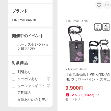
ブランド
PINKY&DIANNE
開催中のイベント
ボーナスセレクショ
ン最大40%
対象商品
PINKY&DIANNE
割引あり
【正規販売店】PINKY&DIAN
クーポンあり
NE フラワーペイント スマホ
ショルダー ［ピンキー＆ダ
ソーシャルギフト
9,900
円
イアン］ レディース モバイ
定期購入
ルポーチ スマートフォン
12
%
（
1,084
pt
）
在庫ありのみを表示
要エントリー