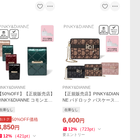
INKY&DIANNE
PINKY&DIANNE
【50%OFF】【正規販売店】
【正規販売店】PINKY&DIAN
PINKY&DIANNE コモンエナ
NE パドロック パスケース
メル シガレットケース ［ピ
［ピンキー＆ダイアン］ レ
在庫なし
在庫なし
ンキー＆ダイアン］ レディ
ディース 定期入れ IC ID カー
ース タバコ たばこ エナメル
ドケース カードホルダー
6,600
50
%OFF価格
おトク
円
チェック柄
3,850
円
12
%
（
723
pt
）
要エントリー
12
%
（
421
pt
）