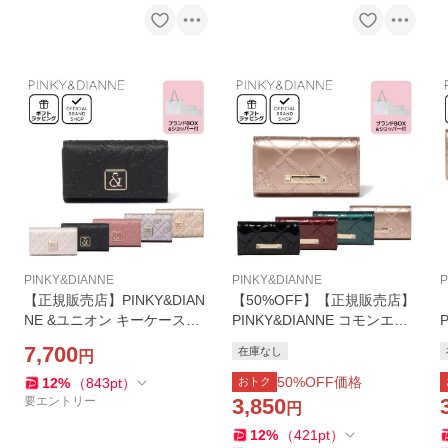
PINKY&DIANNE
PINKY&DIANNE
P
【正規販売店】PINKY&DIAN
【50%OFF】【正規販売店】
NE &ユニオン キーケース
PINKY&DIANNE コモンエナ
［ピンキー＆ダイアン］ レ
メル キーケース ［ピンキー
7,700
在庫なし
円
ディース 鍵入れ シンプル ギ
＆ダイアン］ レディース 鍵
フト プレゼント
入れ エナメル チェック柄 ギ
50
%OFF価格
12
%
（
843
pt
）
おトク
フト
要エントリー
3,850
円
12
%
（
421
pt
）