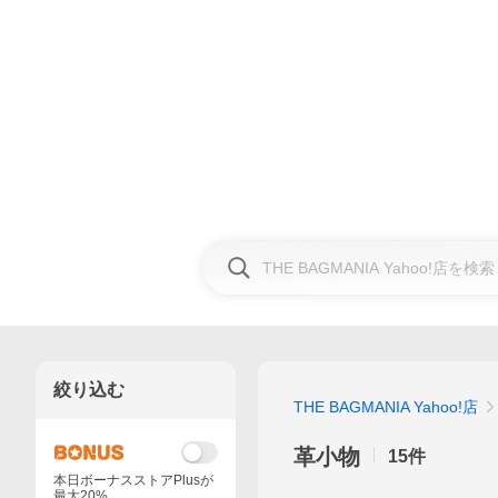
絞り込む
THE BAGMANIA Yahoo!店
革小物
15
件
本日ボーナスストアPlusが
最大20%