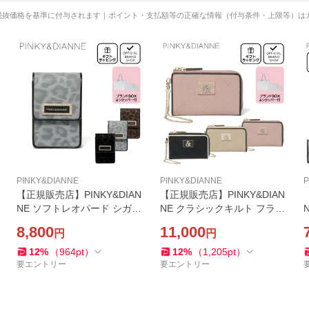
税抜価格を基準に付与されます｜ポイント・支払額等の正確な情報（付与条件・上限等）は
PINKY&DIANNE
PINKY&DIANNE
P
【正規販売店】PINKY&DIAN
【正規販売店】PINKY&DIAN
NE ソフトレオパード シガレ
NE クラシックキルト フラグ
ットケース ［ピンキー＆ダ
メントケース ［ピンキー＆
8,800
11,000
円
円
イアン］ レディース たばこ
ダイアン］ レディース マル
入れ 煙草入れ 豹 ひょう
チケース レザー 本革
12
%
（
964
pt
）
12
%
（
1,205
pt
）
要エントリー
要エントリー