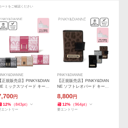
カートをご確認ください
INKY&DIANNE
PINKY&DIANNE
【正規販売店】PINKY&DIAN
【正規販売店】PINKY&DIAN
NE ミックスツイード キーケ
NE ソフトレオパード キーケ
ース ［ピンキー＆ダイア
ース（スマートキー対応）
7,700
8,800
円
円
ン］ レディース 鍵入れ カジ
［ピンキー＆ダイアン］ レ
ュアル ギフト
ディース 鍵入れ 豹 ひょう
12
%
（
843
pt
）
12
%
（
964
pt
）
要エントリー
要エントリー