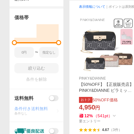
表示情報について
｜ポイントは原則
価格帯
〜
絞り込む
PINKY&DIANNE
条件を解除
【50%OFF】【正規販売店】
PINKY&DIANNE ピラミッド
マルチケース ［ピンキー＆
送料無料
50
%OFF価格
おトク
ダイアン］ レディース 財布
4,950
円
小銭入れ コインケース 定期
条件付き送料無料
条件なし
入れ IC ID
12
%
（
541
pt
）
要エントリー
4.67
（
3
件
）