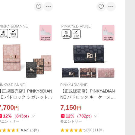
INKY&DIANNE
PINKY&DIANNE
【正規販売店】PINKY&DIAN
【正規販売店】PINKY&DIAN
NE パドロック シガレットケ
NE パドロック キーケース
ース［ピンキー＆ダイアン］
［ピンキー＆ダイアン］ レ
7,700
7,150
円
円
レディース タバコ たばこ
ディース 鍵入れ キーリング
カジュアル ギフト おしゃれ
12
%
（
843
pt
）
12
%
（
782
pt
）
要エントリー
要エントリー
4.67
（
6
件
）
5.00
（
11
件
）