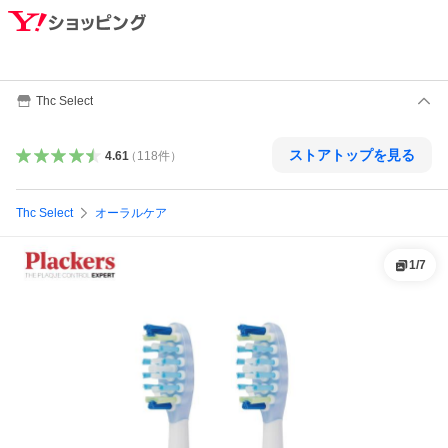
Thc Select
ストアトップを見る
4.61
（
118
件
）
Thc Select
オーラルケア
1
/
7