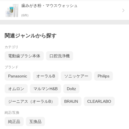
歯みがき粉・マウスウォッシュ
(
6
件)
関連ジャンルから探す
カテゴリ
電動歯ブラシ本体
口腔洗浄機
ブランド
Panasonic
オーラルB
ソニッケアー
Philips
オムロン
マルマンH&B
Doltz
ジーニアス（オーラルB）
BRAUN
CLEARLABO
純正/互換
純正品
互換品