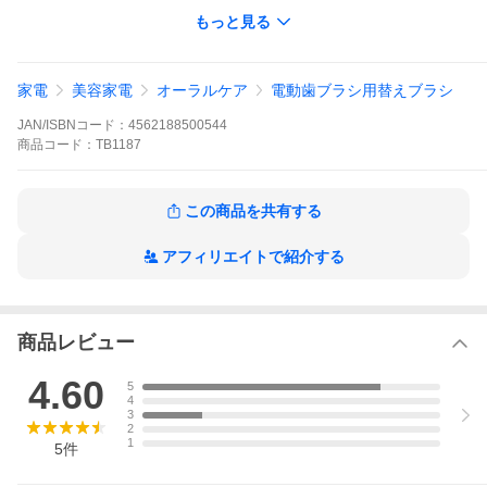
もっと見る
フレキシブルなブラシヘッドが口内にフィット。手の届きにくい
場所の歯垢を取り除きますプレミアムクリーンチップは、手の届
きにくい場所の歯垢をターゲットにします
家電
美容家電
オーラルケア
電動歯ブラシ用替えブラシ
柔軟なブラシヘッドが独特の口内の形に適応！
JAN/ISBNコード：
4562188500544
ブラシ摩耗インジケーターでブラシヘッドの交換時が一目瞭然
商品
コード：
TB1187
Plackersソニック替えブラシはPlackersソニックハンドルと付きの
PHILIPS Sonicare 電動歯ブラシと互換性があります。
この商品を共有する
アフィリエイトで紹介する
商品レビュー
4.60
5
視聴ページへ(外部サイト)
4
3
2
1
5
件