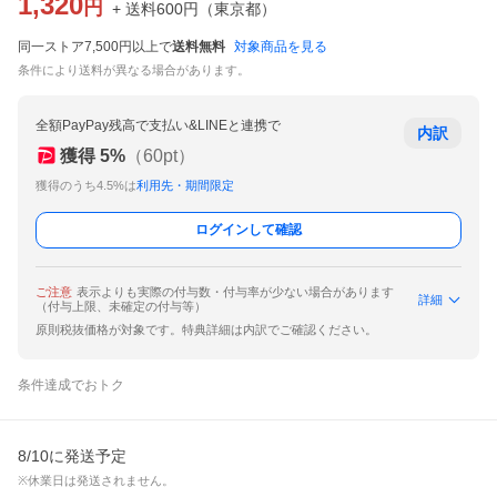
1,320
円
+ 送料
600
円
（
東京都
）
同一ストア7,500円以上で
送料無料
対象商品を見る
条件により送料が異なる場合があります。
全額PayPay残高で支払い&LINEと連携で
内訳
獲得
5
%
（
60
pt）
獲得のうち4.5%は
利用先・期間限定
ログインして確認
ご注意
表示よりも実際の付与数・付与率が少ない場合があります
詳細
（付与上限、未確定の付与等）
原則税抜価格が対象です。特典詳細は内訳でご確認ください。
条件達成でおトク
8/10に発送予定
※休業日は発送されません。