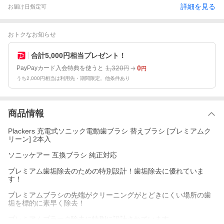
詳細を見る
お届け日指定可
おトクなお知らせ
合計5,000円相当プレゼント！
1,320
0
PayPayカード入会特典を使うと
円
円
うち2,000円相当は利用先・期間限定。他条件あり
商品情報
Plackers 充電式ソニック電動歯ブラシ 替えブラシ [プレミアムク
リーン] 2本入
ソニッケアー 互換ブラシ 純正対応
プレミアム歯垢除去のための特別設計！歯垢除去に優れていま
す！
プレミアムブラシの先端がクリーニングがとどきにくい場所の歯
垢を標的に素早く除去！
プレミアムプラーク除去に特別に設計されています