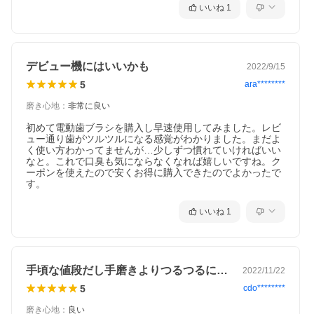
いいね
1
デビュー機にはいいかも
2022/9/15
5
ara********
磨き心地
：
非常に良い
初めて電動歯ブラシを購入し早速使用してみました。レビ
ュー通り歯がツルツルになる感覚がわかりました。まだよ
く使い方わかってませんが…少しずつ慣れていければいい
なと。これで口臭も気にならなくなれば嬉しいですね。ク
ーポンを使えたので安くお得に購入できたのでよかったで
す。
いいね
1
手頃な値段だし手磨きよりつるつるになる…
2022/11/22
5
cdo********
磨き心地
：
良い