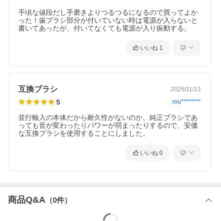
手頃な値段だし手磨きよりつるつるになるので買ってよか
った！歯ブラシ部分が付いていない時は電源が入らないと
書いてあったが、付いてなくても電源が入り振動する。
いいね
1
互換ブラシ
2025/11/13
5
rou********
並行輸入の本体だから耐久性がないのか、純正ブラシであ
っても音が変わったりパワーが弱まったりするので、安価
いいね
0
商品Q&A
（
0
件）