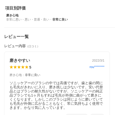
項目別評価
磨き心地
非常に悪い
・
悪い
・
普通
・
良い
・
非常に良い
レビュー一覧
レビュー内容
（口コミ）
磨きやすい
2022/3/1
5
rou********
磨き心地
：
非常に良い
ソニッケアーのブラシの中では高価ですが、歯と歯の間に
も毛先がきれいに入り、磨き残しは少ないです。安い代替
品とはブラシの耐久性がないですが、ソニッケアーの純正
品ブラシでも1ヶ月もすれば毛先が外側に曲がって磨きに
くくなります。しかしこのブラシは同じように磨いていて
も毛先が外側に広がることもなく、常に気持ちよく使用で
きます。かなり気に入っています。