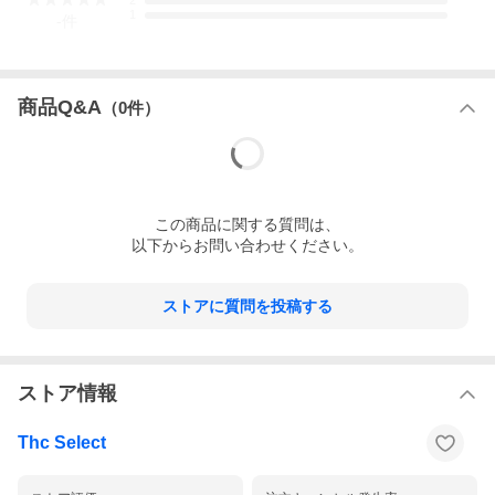
2
1
視聴ページへ(外部サイト)
-
件
商品Q&A
（
0
件）
この
商品
に関する質問は、
以下からお問い合わせください。
ストアに質問を投稿する
ストア情報
Thc Select