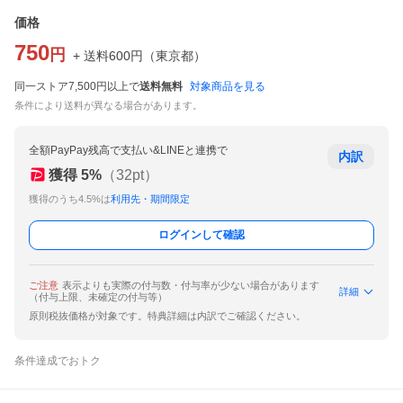
価格
750
円
+ 送料
600
円
（
東京都
）
同一ストア7,500円以上で
送料無料
対象商品を見る
条件により送料が異なる場合があります。
全額PayPay残高で支払い&LINEと連携で
内訳
獲得
5
%
（
32
pt）
獲得のうち4.5%は
利用先・期間限定
ログインして確認
ご注意
表示よりも実際の付与数・付与率が少ない場合があります
詳細
（付与上限、未確定の付与等）
原則税抜価格が対象です。特典詳細は内訳でご確認ください。
条件達成でおトク