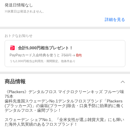
発送日情報なし
※休業日は発送されません。
詳細を見る
おトクなお知らせ
合計5,000円相当プレゼント！
750
0
PayPayカード入会特典を使うと
円
円
うち2,000円相当は利用先・期間限定。他条件あり
商品情報
《Plackers》デンタルフロス マイクロクリーンキッズ フルーツ味
75本
歯科先進国スウェーデンNo.1デンタルフロスブランド「Plackers
(プラッカーズ)」の歯垢(プラーク)除去・口臭予防に効果的に働く
デンタルフロス・歯間ブラシ！
スウェーデン シェアNo.1、『全米女性が選ぶ雑貨大賞』にも輝い
た海外人気実績のあるフロスブランド！