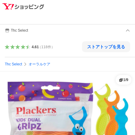
Thc Select
ストアトップを見る
4.61
（
118
件
）
Thc Select
オーラルケア
1
/
9