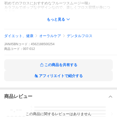
初めてのフロスにおすすめなフルーツスムージー味♪
カラフルでポップなデザインなので、楽しくフロス習慣が身につ
きます。
子供のみならず大人もOK！
もっと見る
2箇所の持ち手部分は滑り止め付き。
歯と歯、歯と歯ぐきの間にやさしくフィットし、歯周病の原因菌
がひそむ歯垢を効果的に除去します。
ダイエット、健康
オーラルケア
デンタルフロス
プラッカーズのスーパータフロス(R)繊維は、非常に柔らかく、ほ
つれない、切れない、多繊維でより多くの歯垢を掻き出します。
JAN/ISBNコード：
4562188500254
密閉ファスナー付きパッケージ。
商品
コード：
007-012
GUM(ガム)、REACH(リーチ)、クリニカ、J&J、Ci、fluorfloss(フ
ロアフロス)などをお使いに方は、ぜひお試しを！
この商品を共有する
フロス習慣で口の中をいつも清潔にして、歯周病・虫歯のないき
れいな歯を保ちましょう。
アフィリエイトで紹介する
商品レビュー
-.--
5
4
この
商品
に関するレビューはありません
3