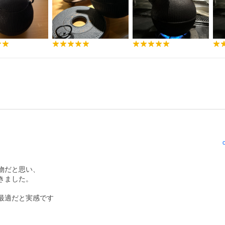
だと思い、

ました。

適だと実感です
