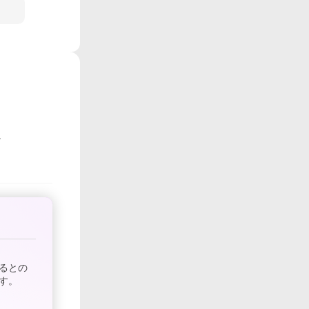
るとの
す。