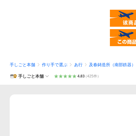
手しごと本舗
作り手で選ぶ
あ行
及春鋳造所（南部鉄器）
手しごと本舗
4.83
（
425
件
）