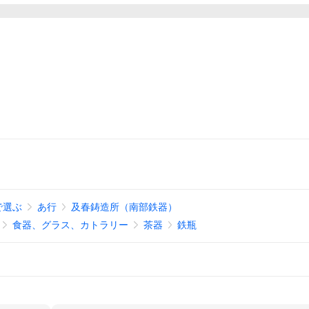
で選ぶ
あ行
及春鋳造所（南部鉄器）
食器、グラス、カトラリー
茶器
鉄瓶