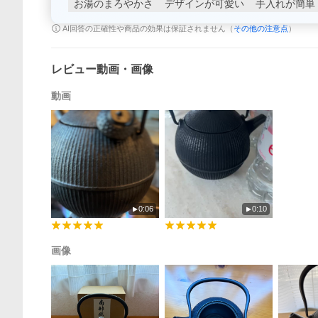
お湯のまろやかさ
デザインが可愛い
手入れが簡単
AI回答の正確性や商品の効果は保証されません（
その他の注意点
）
レビュー動画・画像
動画
0:06
0:10
画像