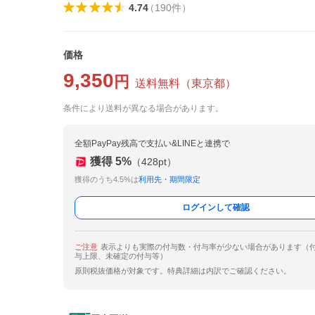
4.74
（
190
件
）
価格
9,350
円
送料無料
（
東京都
）
条件により送料が異なる場合があります。
全額PayPay残高で支払い&LINEと連携で
獲得
5
%
（
428
pt）
獲得のうち4.5%は
利用先・期間限定
ログインして確認
ご注意
表示よりも実際の付与数・付与率が少ない場合があります（
与上限、未確定の付与等）
原則税抜価格が対象です。特典詳細は内訳でご確認ください。