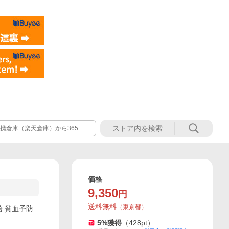
携倉庫（楽天倉庫）から365日
ため、当店にご連絡いただいて
価格
9,350
円
送料無料
（
東京都
）
給 貧血予防
5
%獲得
（
428
pt）