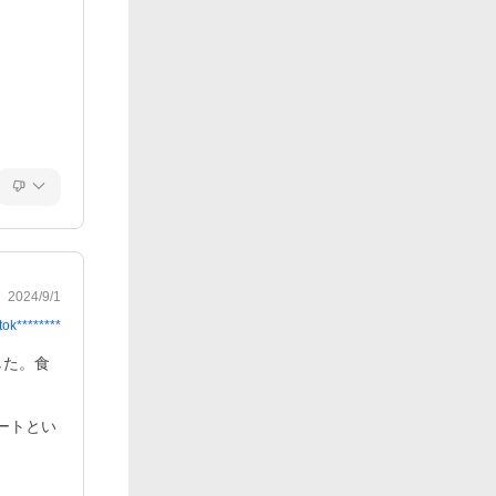
2024/9/1
tok********
した。食
ートとい