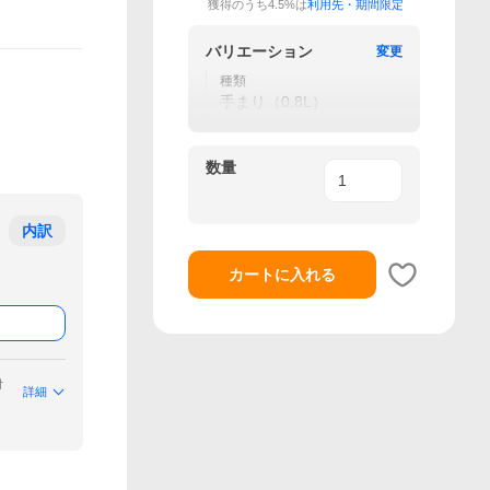
獲得のうち4.5%は
利用先・期間限定
バリエーション
変更
種類
手まり（0.8L）
数量
内訳
カートに入れる
付
詳細