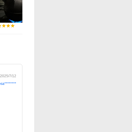
2025/7/12
osa********