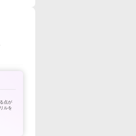
る点が
リルを