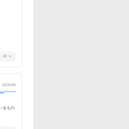
2026/3/6
ake********
いるもの