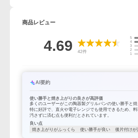
商品
レビュー
5
4.69
4
3
2
42
件
1
AI要約
使い勝手と焼き上がりの良さが高評価
多くのユーザーがこの陶器製グリルパンの使い勝手と焼
特に好評で、直火や電子レンジでも使用できるため、料
汚さずに済む点も便利だとされています。
良い点
焼き上がりがふっくら
使い勝手が良い
後片付けが