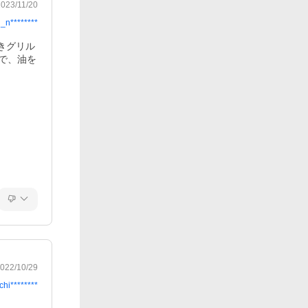
2023/11/20
j_n********
きグリル
で、油を
022/10/29
chi********