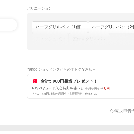
バリエーション
ハーフグリルパン（1個）
フィッシュパン
蓋付きグリルパン
Yahoo!ショッピングからのオトクなお知らせ
合計5,000円相当プレゼント！
4,400
0
PayPayカード入会特典を使うと
円
円
うち2,000円相当は利用先・期間限定。他条件あり
違反申告