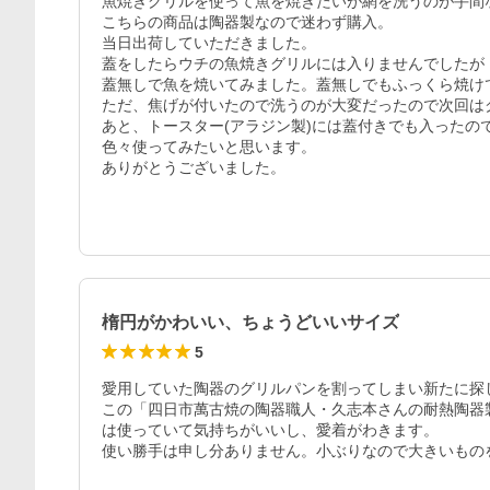
魚焼きグリルを使って魚を焼きたいが網を洗うのが手間
こちらの商品は陶器製なので迷わず購入。

当日出荷していただきました。

蓋をしたらウチの魚焼きグリルには入りませんでしたが

蓋無しで魚を焼いてみました。蓋無しでもふっくら焼けて
ただ、焦げが付いたので洗うのが大変だったので次回は
あと、トースター(アラジン製)には蓋付きでも入ったので
色々使ってみたいと思います。

ありがとうございました。
楕円がかわいい、ちょうどいいサイズ
5
愛用していた陶器のグリルパンを割ってしまい新たに探し
この「四日市萬古焼の陶器職人・久志本さんの耐熱陶器
は使っていて気持ちがいいし、愛着がわきます。

使い勝手は申し分ありません。小ぶりなので大きいもの