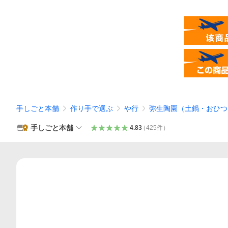
手しごと本舗
作り手で選ぶ
や行
弥生陶園（土鍋・おひつ
手しごと本舗
4.83
（
425
件
）