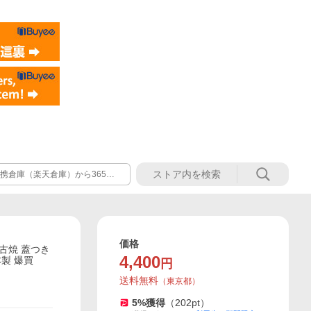
携倉庫（楽天倉庫）から365日
ため、当店にご連絡いただいて
価格
古焼 蓋つき
4,400
本製 爆買
円
送料無料
（
東京都
）
5
%獲得
（
202
pt）