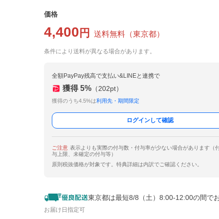
価格
4,400
円
送料無料
（
東京都
）
条件により送料が異なる場合があります。
全額PayPay残高で支払い&LINEと連携で
獲得
5
%
（
202
pt）
獲得のうち4.5%は
利用先・期間限定
ログインして確認
ご注意
表示よりも実際の付与数・付与率が少ない場合があります（
与上限、未確定の付与等）
原則税抜価格が対象です。特典詳細は内訳でご確認ください。
東京都は最短8/8（土）8:00-12:00の間で
お届け日指定可