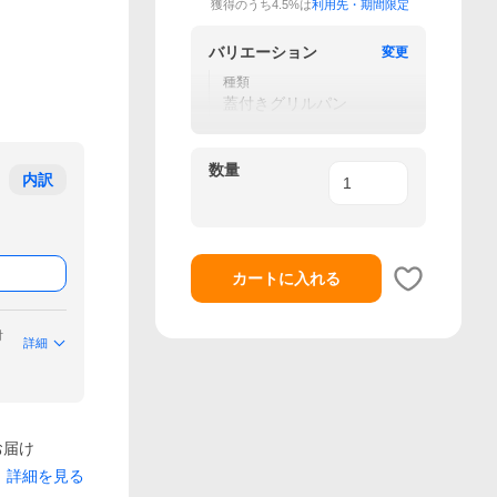
獲得のうち4.5%は
利用先・期間限定
バリエーション
変更
種類
蓋付きグリルパン
数量
内訳
カートに入れる
付
詳細
お届け
詳細を見る