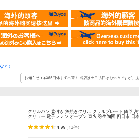
など）
お知らせ：
◆365日休まず出荷！ 当店は土日祝日はお休みですが、提
自動で出荷しています。 ※ご注文の受注～出荷を自動で行っている
も、キャンセルやご注文内容の変更はお受けできません。
グリルパン 蓋付き 魚焼きグリル グリルプレート 陶器 萬
グリラー 電子レンジ オーブン 直火 弥生陶園 四日市 日
4.69
（
42
件
）