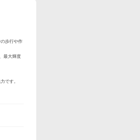
での歩行や作
、最大輝度
魅力です。