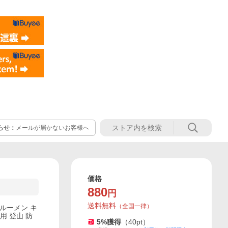
らせ：
メールが届かないお客様へ
価格
880
円
送料無料
（
全国一律
）
強ルーメン キ
用 登山 防
5
%獲得
（
40
pt）