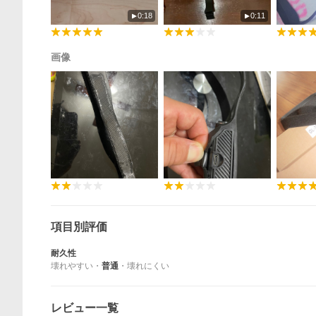
0:18
0:11
画像
項目別評価
耐久性
壊れやすい
・
普通
・
壊れにくい
レビュー一覧