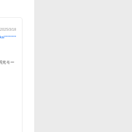
2025/3/18
kai********
白弱光モー