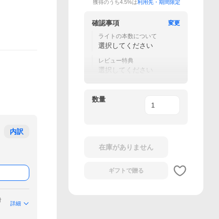
獲得のうち4.5%は
利用先・期間限定
確認事項
変更
ライトの本数について
選択してください
レビュー特典
選択してください
数量
内訳
在庫がありません
ギフトで
贈る
付
詳細