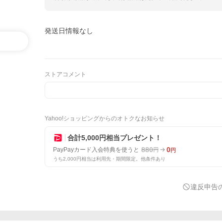
発送日情報なし
ストアコメント
Yahoo!ショッピングからのオトクなお知らせ
合計5,000円相当プレゼント！
880
0
PayPayカード入会特典を使うと
円
円
うち2,000円相当は利用先・期間限定。他条件あり
違反申告