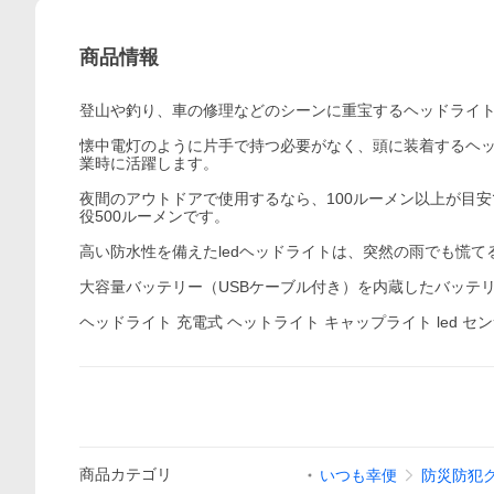
商品情報
登山や釣り、車の修理などのシーンに重宝するヘッドライト
懐中電灯のように片手で持つ必要がなく、頭に装着するヘ
業時に活躍します。
夜間のアウトドアで使用するなら、100ルーメン以上が目
役500ルーメンです。
高い防水性を備えたledヘッドライトは、突然の雨でも慌
大容量バッテリー（USBケーブル付き）を内蔵したバッテ
ヘッドライト 充電式 ヘットライト キャップライト led セ
商品
カテゴリ
いつも幸便
防災防犯