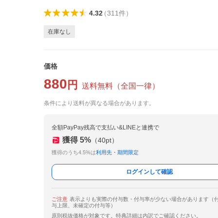
4.32
（
311
件
）
在庫なし
価格
880
円
送料無料
（
全国一律
）
条件により送料が異なる場合があります。
全額PayPay残高で支払い&LINEと連携で
獲得
5
%
（
40
pt）
獲得のうち4.5%は
利用先・期間限定
ログインして確認
ご注意
表示よりも実際の付与数・付与率が少ない場合があります（
与上限、未確定の付与等）
原則税抜価格が対象です。特典詳細は内訳でご確認ください。