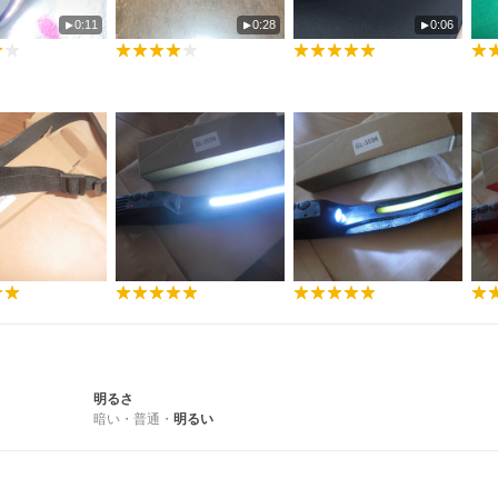
0:11
0:28
0:06
明るさ
暗い
・
普通
・
明るい