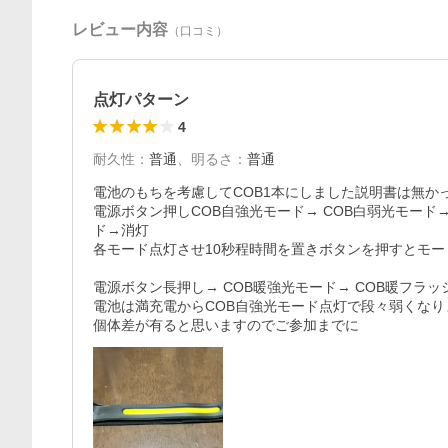
レビュー内容
（口コミ）
点灯パターン
4
耐久性
：
普通
、
明るさ
：
普通
電池のもちを考慮してCOB1本にしました説明書は無か
電源ボタン押しCOB自強光モード→ COB白弱光モード→ 
ド→消灯

各モード点灯させ10秒程時間を置きボタンを押すとモー
電源ボタン長押し→ COB暖強光モード→ COB暖フラッ
電池は満充電からCOB自強光モード点灯で段々弱くなり
個体差が有ると思いますのでご参加までに