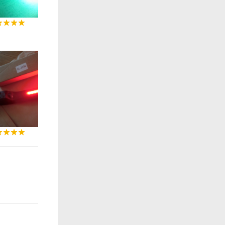
0:06
0:11
0:25