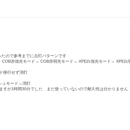
ったので参考までに点灯パターンです

COB赤強光モード→ COB赤弱光モード→ XPE白強光モード→ XPE
ド移行せず消灯

シュモード→消灯

ますが1時間30分でした　まだ使っていないので耐久性は分かりません
