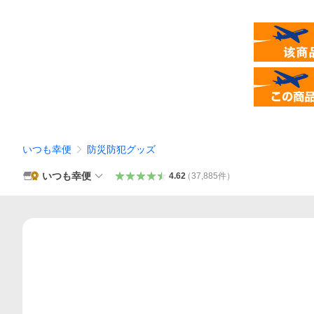
いつも幸便
防災防犯グッズ
いつも幸便
4.62
（
37,885
件
）