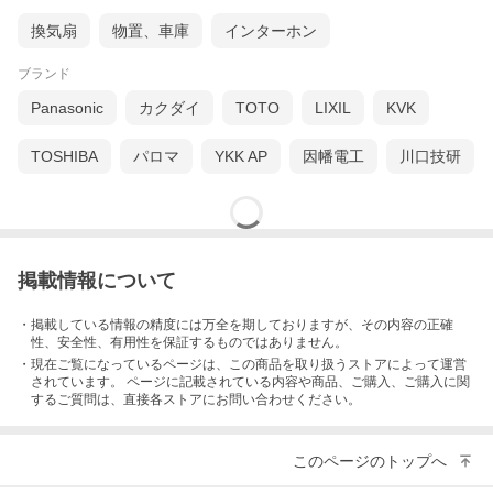
換気扇
物置、車庫
インターホン
ブランド
Panasonic
カクダイ
TOTO
LIXIL
KVK
TOSHIBA
パロマ
YKK AP
因幡電工
川口技研
掲載情報について
・掲載している情報の精度には万全を期しておりますが、その内容の正確
性、安全性、有用性を保証するものではありません。
・現在ご覧になっているページは、この
商品
を取り扱うストアによって運営
されています。 ページに記載されている内容
や商品、ご購入
、ご購入に関
するご質問は、直接各ストアにお問い合わせください。
このページのトップへ