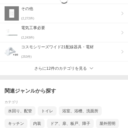
その他
(
2,272
件)
電気工事必要
(
2,243
件)
コスモシリーズワイド21配線器具・電材
(
253
件)
さらに12件のカテゴリを見る
関連ジャンルから探す
カテゴリ
水回り、配管
トイレ
浴室、浴槽、洗面所
キッチン
内装
ドア、扉、板戸、障子
屋外照明