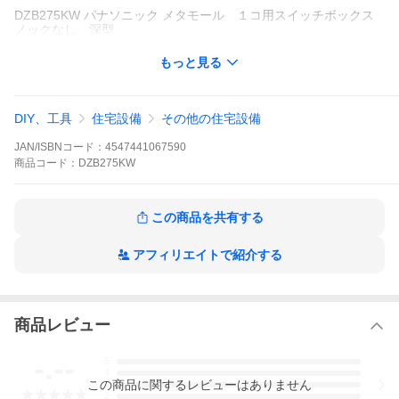
DZB275KW パナソニック メタモール １コ用スイッチボックス
ノックなし 深型
もっと見る
DIY、工具
住宅設備
その他の住宅設備
JAN/ISBNコード：
4547441067590
商品
コード：
DZB275KW
この商品を共有する
アフィリエイトで紹介する
商品レビュー
-.--
5
4
この
商品
に関するレビューはありません
3
2