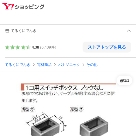
てるくにでんき
ストアトップを見る
4.38
（
6,409
件
）
てるくにでんき
電材商品
パナソニック
その他
1
/
1