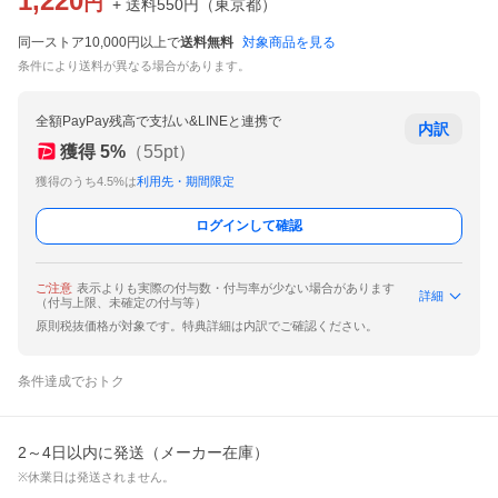
1,220
円
+ 送料
550
円
（
東京都
）
同一ストア10,000円以上で
送料無料
対象商品を見る
条件により送料が異なる場合があります。
全額PayPay残高で支払い&LINEと連携で
内訳
獲得
5
%
（
55
pt）
獲得のうち4.5%は
利用先・期間限定
ログインして確認
ご注意
表示よりも実際の付与数・付与率が少ない場合があります
詳細
（付与上限、未確定の付与等）
原則税抜価格が対象です。特典詳細は内訳でご確認ください。
条件達成でおトク
2～4日以内に発送（メーカー在庫）
※休業日は発送されません。