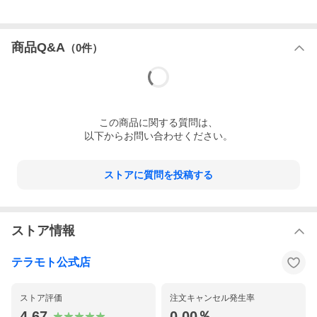
受注生産について
商品Q&A
（
0
件）
受注生産品につきましては、工場の稼働状況や部材の在庫状況に
より、納期が前後する場合がございます。
お急ぎのお客様は、ご注文前に納期のご確認をお願いいたしま
す。
関連商品
この
商品
に関する質問は、
以下からお問い合わせください。
ストアに質問を投稿する
ストア情報
グランドコーナー430丸32
グランドコーナー440角R32
テラモト公式店
ストア評価
注文キャンセル発生率
4.67
0.00％