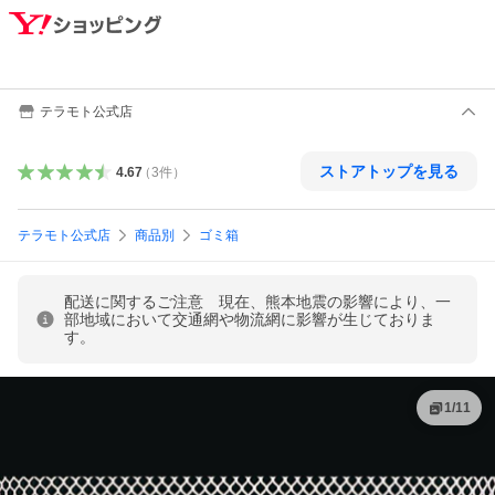
テラモト公式店
ストアトップを見る
4.67
（
3
件
）
テラモト公式店
商品別
ゴミ箱
配送に関するご注意 現在、熊本地震の影響により、一
部地域において交通網や物流網に影響が生じておりま
す。
1
/
11