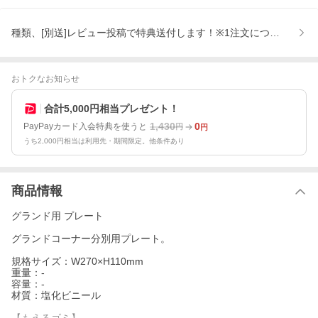
種類、[別送]レビュー投稿で特典送付します！※1注文につき1つまで
おトクなお知らせ
合計5,000円相当プレゼント！
1,430
0
PayPayカード入会特典を使うと
円
円
うち2,000円相当は利用先・期間限定。他条件あり
商品情報
グランド用 プレート
グランドコーナー分別用プレート。
規格サイズ：W270×H110mm
重量：-
容量：-
材質：塩化ビニール