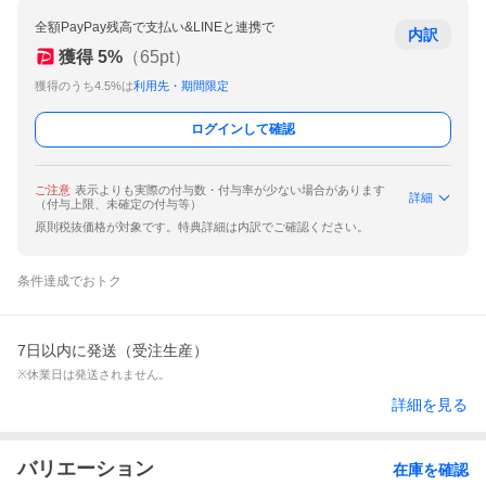
全額PayPay残高で支払い&LINEと連携で
内訳
獲得
5
%
（
65
pt）
獲得のうち4.5%は
利用先・期間限定
ログインして確認
ご注意
表示よりも実際の付与数・付与率が少ない場合があります
詳細
（付与上限、未確定の付与等）
原則税抜価格が対象です。特典詳細は内訳でご確認ください。
条件達成でおトク
7日以内に発送（受注生産）
※休業日は発送されません。
詳細を見る
バリエーション
在庫を確認