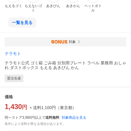
もえるゴミ
もえないゴ
あきびん
あきかん
ペットボト
ミ
ル
一覧を見る
対象
テラモト
テラモト公式 ゴミ箱 ごみ箱 分別用プレート ラベル 業務用 おしゃ
れ ダストボックス もえる あきびん かん
受注生産
価格
1,430
円
+ 送料
1,100
円
（
東京都
）
同一ストア3,980円以上で
送料無料
対象商品を見る
条件により送料が異なる場合があります。