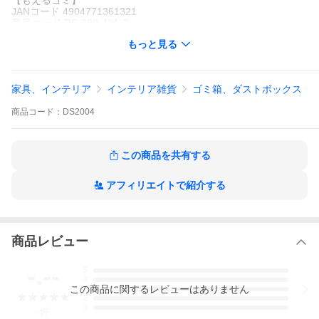
【もえるゴミ】
JANコード 4904771361321
商品コード DS-200-401-2
もっと見る
【もえないゴミ】
JANコード 4904771361437
商品コード DS-200-402-3
家具、インテリア
インテリア雑貨
ゴミ箱、ダストボックス
【あきびん】
JANコード 4904771361512
商品
コード：
DS2004
商品コード DS-200-411-1
【あきかん】
JANコード 4904771361611
この商品を共有する
商品コード DS-200-412-1
【ペットボトル】
アフィリエイトで紹介する
商品コード DS-200-421-1
※受注生産品につきましては、工場の稼働状況や部材の在庫状況
により、納期が前後する場合がございます。
お急ぎのお客様は、ご注文前に納期のご確認をお願いいたしま
商品レビュー
す。
-.--
5
4
この
商品
に関するレビューはありません
3
2
1
-
件