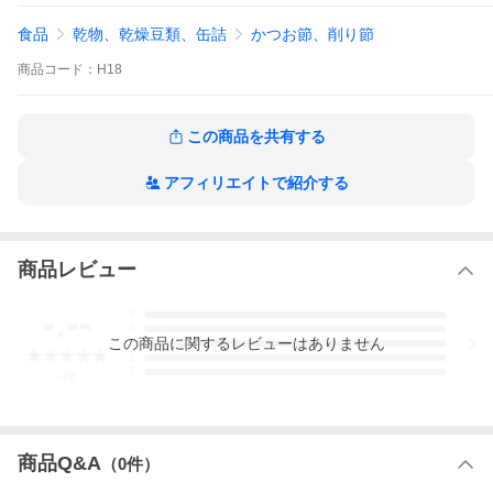
出汁、鰹本来の豊かな旨み、すっきりとした後味、味の繊細な料
理、ワンランク上、削り節、和食、業務用、家庭用。
食品
乾物、乾燥豆類、缶詰
かつお節、削り節
商品
コード：
H18
■内容：500ｇ
■原材料：かつおのふし
■生産地：鹿児島県
■賞味期限：別途商品ラベルまたは裏面に記載
この商品を共有する
■包装形態：不活性ガス充填、気密容器入
■保存方法：直射日光・高温多湿を避けて保存し開封後は冷蔵保存
してください
アフィリエイトで紹介する
※魚を原料とした商品となっております。稀に魚の骨や皮が混入
していることがございます。ご注意ください。
商品レビュー
〜店主が語る「ひと手間」の大切さ〜
-.--
5
4
この
商品
に関するレビューはありません
3
2
1
-
件
商品Q&A
（
0
件）