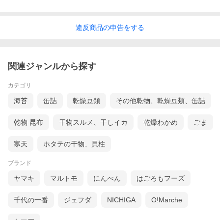
違反
商品の
申告をする
関連ジャンルから探す
カテゴリ
海苔
缶詰
乾燥豆類
その他乾物、乾燥豆類、缶詰
乾物 昆布
干物スルメ、干しイカ
乾燥わかめ
ごま
寒天
ホタテの干物、貝柱
ブランド
ヤマキ
マルトモ
にんべん
はごろもフーズ
千代の一番
ジェフダ
NICHIGA
O!Marche