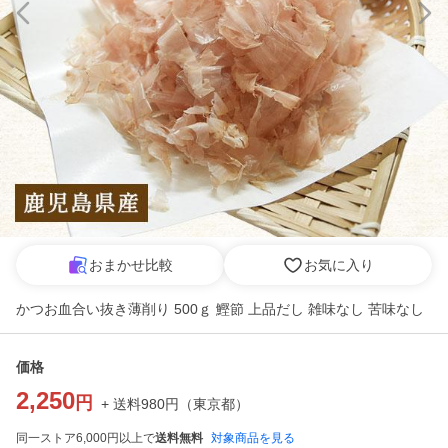
おまかせ比較
お気に入り
かつお血合い抜き薄削り 500ｇ 鰹節 上品だし 雑味なし 苦味なし
価格
2,250
円
+ 送料
980
円
（
東京都
）
同一ストア6,000円以上で
送料無料
対象商品を見る