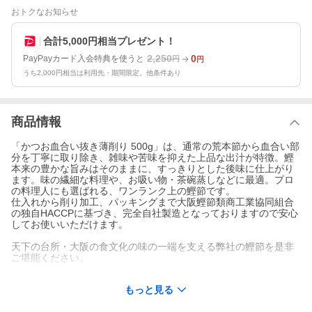
おトクなお知らせ
合計5,000円相当プレゼント！
2,250
0
PayPayカード入会特典を使うと
円
円
うち2,000円相当は利用先・期間限定。他条件あり
商品情報
「かつお血合い抜き薄削り 500g」は、通常の荒本節から血合い部
分を丁寧に取り除き、雑味や苦味を抑えた上品な出汁が特徴。鰹
本来の豊かな旨みはそのままに、すっきりとした後味に仕上がり
ます。味の繊細な料理や、お吸い物・茶碗蒸しなどに最適。プロ
の料理人にも選ばれる、ワンランク上の鰹節です。
仕入れから削り加工、パッキングまで大阪鰹節類商工業協同組合
の独自HACCPに基づき、完全自社製造となっておりますので安心
してお使いいただけます。
天下の台所・大阪の食文化の味の一端を支える弊社の鰹節を是非
ご堪能ください。
▼出汁や料理に！
もっと見る
お吸い物、茶碗蒸し、煮物、味噌汁、うどん、そばなど様々なレ
シピのトッピングに。血合い抜き、雑味なし、苦味なし、上品な