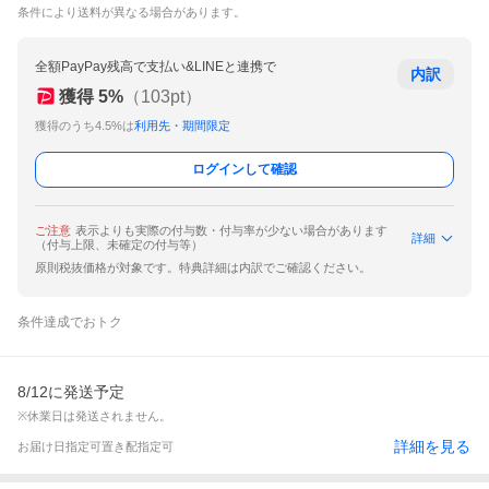
条件により送料が異なる場合があります。
全額PayPay残高で支払い&LINEと連携で
内訳
獲得
5
%
（
103
pt）
獲得のうち4.5%は
利用先・期間限定
ログインして確認
ご注意
表示よりも実際の付与数・付与率が少ない場合があります
詳細
（付与上限、未確定の付与等）
原則税抜価格が対象です。特典詳細は内訳でご確認ください。
条件達成でおトク
8/12に発送予定
※休業日は発送されません。
詳細を見る
お届け日指定可
置き配指定可