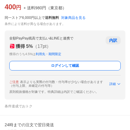
400
円
+ 送料
980
円
（
東京都
）
同一ストア6,000円以上で
送料無料
対象商品を見る
条件により送料が異なる場合があります。
全額PayPay残高で支払い&LINEと連携で
内訳
獲得
5
%
（
17
pt）
獲得のうち4.5%は
利用先・期間限定
ログインして確認
ご注意
表示よりも実際の付与数・付与率が少ない場合があります
詳細
（付与上限、未確定の付与等）
原則税抜価格が対象です。特典詳細は内訳でご確認ください。
条件達成でおトク
24時までの注文で翌日発送