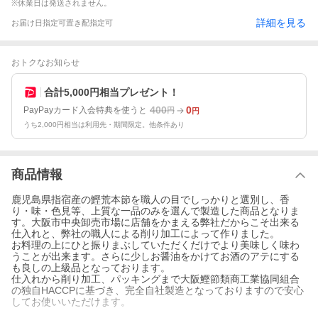
※休業日は発送されません。
詳細を見る
お届け日指定可
置き配指定可
おトクなお知らせ
合計5,000円相当プレゼント！
400
0
PayPayカード入会特典を使うと
円
円
うち2,000円相当は利用先・期間限定。他条件あり
商品情報
鹿児島県指宿産の鰹荒本節を職人の目でしっかりと選別し、香
り・味・色見等、上質な一品のみを選んで製造した商品となりま
す。大阪市中央卸売市場に店舗をかまえる弊社だからこそ出来る
仕入れと、弊社の職人による削り加工によって作りました。
お料理の上にひと振りまぶしていただくだけでより美味しく味わ
うことが出来ます。さらに少しお醤油をかけてお酒のアテにする
も良しの上級品となっております。
仕入れから削り加工、パッキングまで大阪鰹節類商工業協同組合
の独自HACCPに基づき、完全自社製造となっておりますので安心
してお使いいただけます。