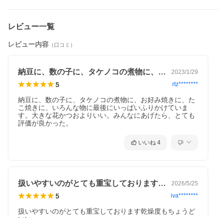
レビュー一覧
レビュー内容
（口コミ）
納豆に、数の子に、タケノコの煮物に、お…
2023/1/29
5
rtz********
「和食」がユネスコ無形文化遺産に登録されてから、日本
納豆に、数の子に、タケノコの煮物に、お好み焼きに、た
の「食」に対する世界の視線は大きく変容しました。一種
こ焼きに、いろんな物に最後にいっぱいふりかけていま
のエスニックのような枠組みから外れ、「和食」として世
す。大きな花かつおよりいい。みんなにあげたら、とても
界から認知されるようになり、その存在価値が大きく変わ
評価が良かった。
ったように感じます。私はこの深い文化や伝統を持つ「和
食」の味を下支えする、鰹節・削り節という食品に深い愛
いいね
4
情と尊敬をもってお仕事をさせていただいております。し
かし、残念なことに、ご家庭の中で鰹節を削り、おだしを
ひく、この作業を行っている話を耳にしなくなってしまい
ました。当店は鰹節類の業界人として、ご家庭・ひいては
料理人の皆様に、この「鰹節を削る」「ひと手間」のお手
扱いやすいのがとても重宝しております乾…
伝いを最高の品と技術をもってご提供させていただきま
2026/5/25
す。美味しさの秘訣はだしの「ひと手間」にあり。そう思
5
iva********
っていただけると幸いです。
扱いやすいのがとても重宝しております乾燥度もちょうど