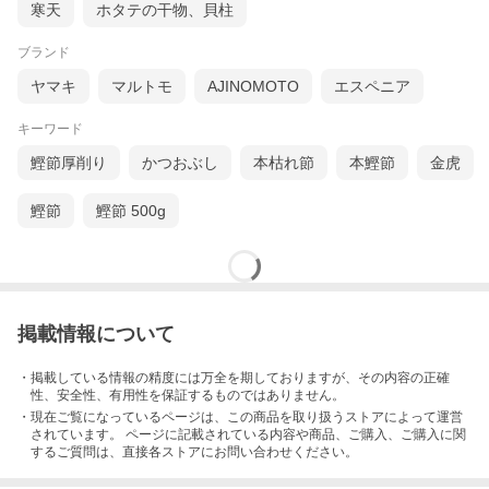
寒天
ホタテの干物、貝柱
ブランド
ヤマキ
マルトモ
AJINOMOTO
エスペニア
キーワード
鰹節厚削り
かつおぶし
本枯れ節
本鰹節
金虎
鰹節
鰹節 500g
掲載情報について
・掲載している情報の精度には万全を期しておりますが、その内容の正確
性、安全性、有用性を保証するものではありません。
・現在ご覧になっているページは、この
商品
を取り扱うストアによって運営
されています。 ページに記載されている内容
や商品、ご購入
、ご購入に関
するご質問は、直接各ストアにお問い合わせください。