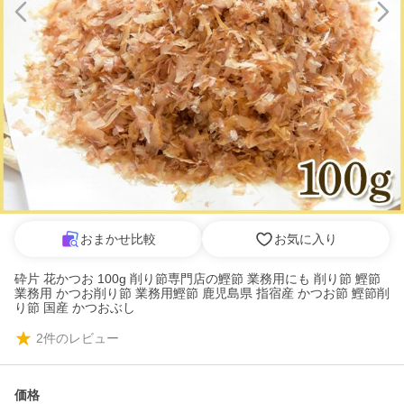
おまかせ比較
お気に入り
砕片 花かつお 100g 削り節専門店の鰹節 業務用にも 削り節 鰹節
業務用 かつお削り節 業務用鰹節 鹿児島県 指宿産 かつお節 鰹節削
り節 国産 かつおぶし
2
件のレビュー
価格