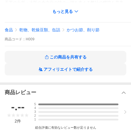
天下の台所・大阪の食文化の味の一端を支える弊社の鰹節を是非
ご堪能ください。
もっと見る
▼出汁や料理に！
おでん、味噌汁、うどん、そば、煮物など、和食のだしに。ふり
かけ、おにぎり、パスタ、サラダにも。卵焼き、茶碗蒸し、炊き
食品
乾物、乾燥豆類、缶詰
かつお節、削り節
込みご飯、グラタン、肉じゃが、ハンバーグ、オムレツ、カレ
ー、シチュー、スープ、ラーメン、たこ焼き、焼き魚、天ぷら、
商品
コード：
H009
冷奴、豆腐、納豆、野菜料理、きのこ料理、海苔料理、かちゅー
湯など様々なレシピのトッピングに。
この商品を共有する
■内容：鰹節 荒節 砕片花かつお 100ｇ
■原材料：かつおのふし
■生産地：鹿児島県指宿産
アフィリエイトで紹介する
■賞味期限：別途商品ラベルまたは裏面に記載
■包装形態：不活性ガス充填、気密容器入
■保存方法：直射日光・高温多湿を避けて保存し開封後は冷蔵保存
してください
※魚を原料とした商品となっております。稀に魚の骨や皮が混入
商品レビュー
していることがございます。ご注意ください。
-.--
5
4
〜店主が語る「ひと手間」の大切さ〜
3
2
1
2
件
総合評価に有効なレビュー数が足りません