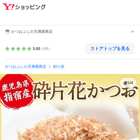
かつおぶしの天満屋商店
ストアトップを見る
5.00
（
9
件
）
かつおぶしの天満屋商店
削り節
1
/
4