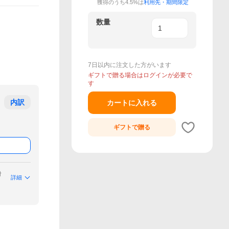
獲得のうち4.5%は
利用先・期間限定
数量
7日以内に注文した方がいます
ギフトで贈る場合はログインが必要で
す
内訳
カートに入れる
ギフトで
贈る
付
詳細