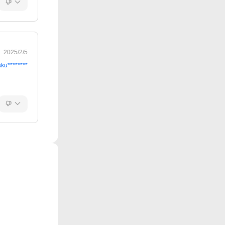
2025/2/5
sku********