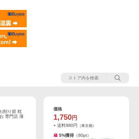
価格
つお削り節 枕
1,750
お 専門店 薄
円
+ 送料
980
円
（
東京都
）
5
%獲得
（
80
pt）