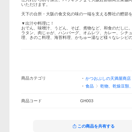
いただけます。
天下の台所・大阪の食文化の味の一端を支える弊社の鰹節
▼出汁や料理に！
おでん、味噌汁、うどん、そば、煮物など、和食のだしに
ラタン、肉じゃが、ハンバーグ、オムレツ、カレー、シチ
理、きのこ料理、海苔料理、かちゅー湯など様々なレシピ
商品
カテゴリ
かつおぶしの天満屋商店
食品
乾物、乾燥豆類
商品
コード
GH003
この商品を共有する