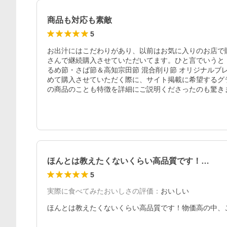
商品も対応も素敵
5
お出汁にはこだわりがあり、以前はお気に入りのお店で
さんで継続購入させていただいてます。ひと言でいうと
るめ節・さば節＆高知宗田節 混合削り節 オリジナル
めて購入させていただく際に、サイト掲載に希望するグ
の商品のことも特徴を詳細にご説明くださったのも驚き
ほんとは教えたくないくらい高品質です！…
5
実際に食べてみたおいしさの評価
：
おいしい
ほんとは教えたくないくらい高品質です！物価高の中、