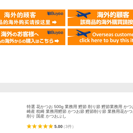
特選 花かつお 500g 業務用 鰹節 削り節 鰹節業務用 か
崎産 枕崎 業務用鰹節 かつお節 鰹節削り節 業務用花かつ
削り 国産 かつおぶし
5.00
（
3
件
）