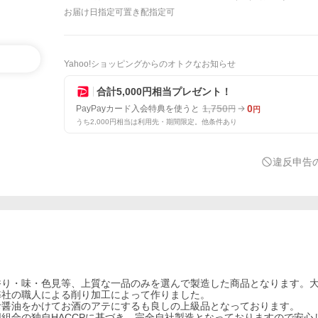
お届け日指定可
置き配指定可
Yahoo!ショッピングからのオトクなお知らせ
合計5,000円相当プレゼント！
1,750
0
PayPayカード入会特典を使うと
円
円
うち2,000円相当は利用先・期間限定。他条件あり
違反申告
香り・味・色見等、上質な一品のみを選んで製造した商品となります。
弊社の職人による削り加工によって作りました。
お醤油をかけてお酒のアテにするも良しの上級品となっております。
組合の独自HACCPに基づき、完全自社製造となっておりますので安心