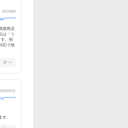
2023/8/8
yu********
満屋商店
私は「う
ます。初
対応で他
2026/5/31
roc********
ます。