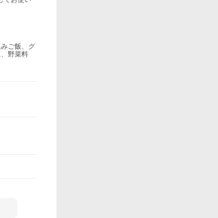
込みご飯、グ
豆、野菜料