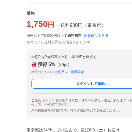
価格
1,750
円
+ 送料
980
円
（
東京都
）
同一ストア6,000円以上で
送料無料
対象商品を見る
条件により送料が異なる場合があります。
全額PayPay残高で支払い&LINEと連携で
獲得
5
%
（
80
pt）
獲得のうち4.5%は
利用先・期間限定
ログインして確認
ご注意
表示よりも実際の付与数・付与率が少ない場合があります（
与上限、未確定の付与等）
原則税抜価格が対象です。特典詳細は内訳でご確認ください。
東京都は24時までの注文で、最短8/8（土）お届け