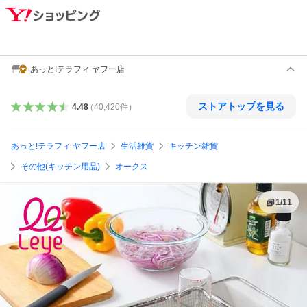
あっと!テラフィ ヤフー店
ストアトップを見る
4.48
（
40,420
件
）
あっと!テラフィ ヤフー店
生活雑貨
キッチン雑貨
その他(キッチン用品)
オークス
1
/
11