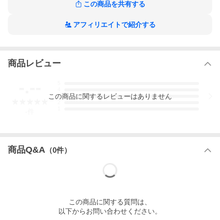
この商品を共有する
◆対応シンク奥行サイズ:32〜45cm
◆食洗機可
アフィリエイトで紹介する
商品レビュー
-.--
5
4
この
商品
に関するレビューはありません
3
2
1
-
件
商品Q&A
（
0
件）
この
商品
に関する質問は、
以下からお問い合わせください。