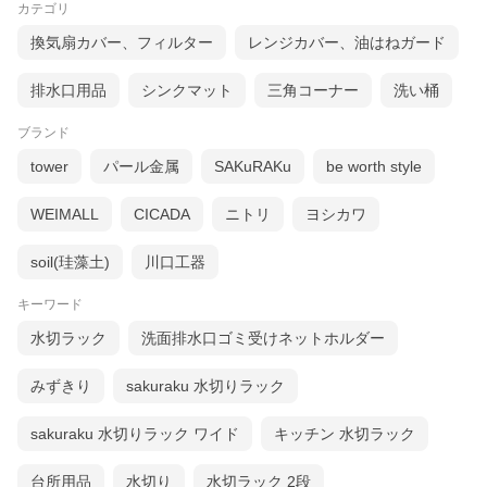
カテゴリ
換気扇カバー、フィルター
レンジカバー、油はねガード
排水口用品
シンクマット
三角コーナー
洗い桶
ブランド
tower
パール金属
SAKuRAKu
be worth style
WEIMALL
CICADA
ニトリ
ヨシカワ
soil(珪藻土)
川口工器
キーワード
水切ラック
洗面排水口ゴミ受けネットホルダー
みずきり
sakuraku 水切りラック
sakuraku 水切りラック ワイド
キッチン 水切ラック
台所用品
水切り
水切ラック 2段