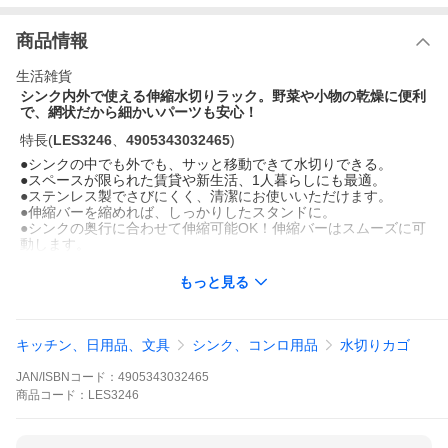
商品情報
生活雑貨
シンク内外で使える伸縮水切りラック。野菜や小物の乾燥に便利
で、網状だから細かいパーツも安心！
特長
(
LES3246
、
4905343032465
)
●シンクの中でも外でも、サッと移動できて水切りできる。
●スペースが限られた賃貸や新生活、1人暮らしにも最適。
●ステンレス製でさびにくく、清潔にお使いいただけます。
●伸縮バーを縮めれば、しっかりしたスタンドに。
●シンクの奥行に合わせて伸縮可能OK！伸縮バーはスムーズに可
動します。
●わずか幅6cmのスペースに置け、邪魔になりません。
●洗った野菜の水切りスペースとしても便利！
もっと見る
●網なので細かな水筒のフタやパッキンも物も落ちずに安心。
商品仕様
(
LES3246
、
4905343032465
)
◆サイズ:幅20.4x奥行31.5〜49.2x高さ6cm
キッチン、日用品、文具
シンク、コンロ用品
水切りカゴ
◆かご内寸:幅18.5x奥行29.5x高さ4cm
◆材質:
JAN/ISBNコード：
4905343032465
本体:ステンレス鋼)
すべりどめゴム:シリコーンゴム
商品
コード：
LES3246
◆重量 370g
◆日本製
◆最大積載重量:2kg(バスケット)