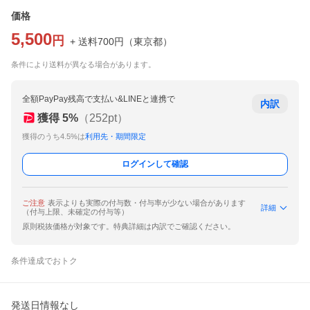
価格
5,500
円
+ 送料
700
円
（
東京都
）
条件により送料が異なる場合があります。
全額PayPay残高で支払い&LINEと連携で
内訳
獲得
5
%
（
252
pt）
獲得のうち4.5%は
利用先・期間限定
ログインして確認
ご注意
表示よりも実際の付与数・付与率が少ない場合があります
詳細
（付与上限、未確定の付与等）
原則税抜価格が対象です。特典詳細は内訳でご確認ください。
条件達成でおトク
発送日情報なし