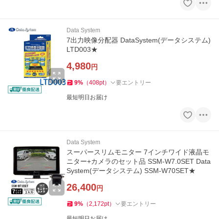
Data System
7出力映像分配器 DataSystem(データシステム)
LTD003★
4,980
円
9
%
（
408
pt
）
要エントリー
最短明日お届け
Data System
スーパースリムモニター 7インチワイド液晶モ
ニター+カメラのセット品 SSM-W7.0SET Data
System(データシステム) SSM-W70SET★
26,400
円
9
%
（
2,172
pt
）
要エントリー
最短明日お届け