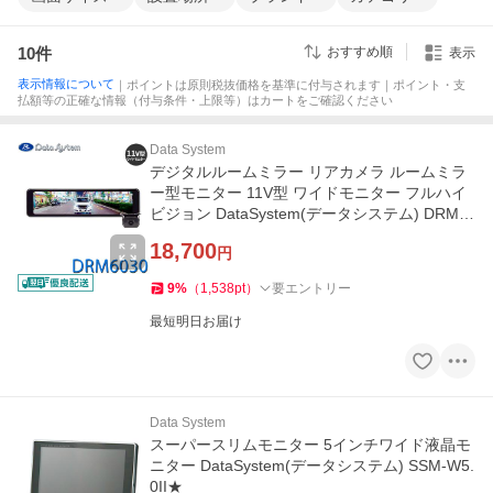
10
件
おすすめ順
表示
表示情報について
｜ポイントは原則税抜価格を基準に付与されます｜ポイント・支
払額等の正確な情報（付与条件・上限等）はカートをご確認ください
Data System
デジタルルームミラー リアカメラ ルームミラ
ー型モニター 11V型 ワイドモニター フルハイ
ビジョン DataSystem(データシステム) DRM6
030★
18,700
円
9
%
（
1,538
pt
）
要エントリー
最短明日お届け
Data System
スーパースリムモニター 5インチワイド液晶モ
ニター DataSystem(データシステム) SSM-W5.
0II★