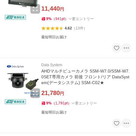
11,440
円
9
%
（
941
pt
）
要エントリー
4.62
（
13
件
）
最短明日お届け
Data System
AHDマルチビューカメラ SSM-W7.0/SSM-W7.
0SET専用カメラ 前後 フロント/リア DataSyst
em(データシステム) SSM-C02★
21,780
円
9
%
（
1,791
pt
）
要エントリー
最短明日お届け