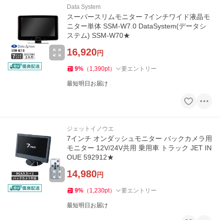
Data System
スーパースリムモニター 7インチワイド液晶モ
ニター単体 SSM-W7.0 DataSystem(データシ
ステム) SSM-W70★
16,920
円
9
%
（
1,390
pt
）
要エントリー
最短明日お届け
ジェットイノウエ
7インチ オンダッシュモニター バックカメラ用
モニター 12V/24V共用 乗用車 トラック JET IN
OUE 592912★
14,980
円
9
%
（
1,230
pt
）
要エントリー
最短明日お届け