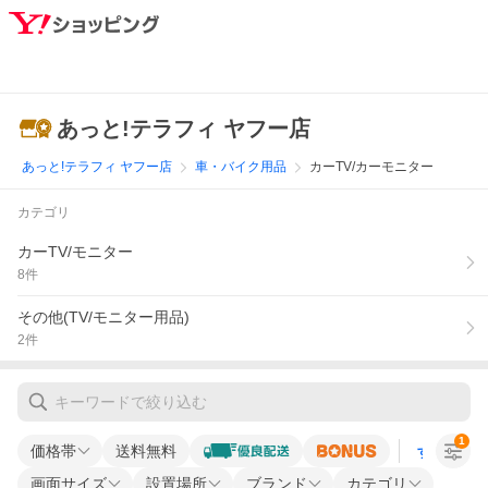
あっと!テラフィ ヤフー店
あっと!テラフィ ヤフー店
車・バイク用品
カーTV/カーモニター
カテゴリ
カーTV/モニター
8
件
その他(TV/モニター用品)
2
件
1
価格帯
送料無料
すべての条
画面サイズ
設置場所
ブランド
カテゴリ