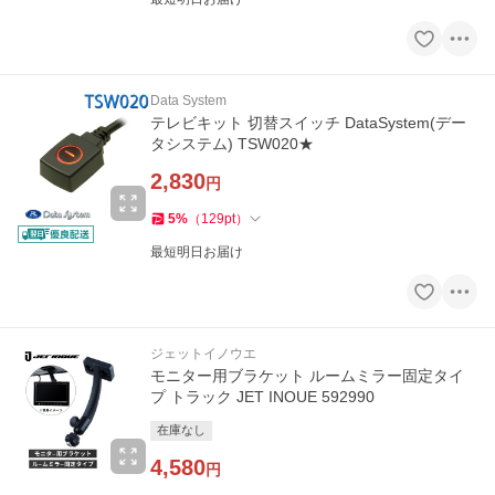
Data System
テレビキット 切替スイッチ DataSystem(デー
タシステム) TSW020★
2,830
円
5
%
（
129
pt
）
最短明日お届け
ジェットイノウエ
モニター用ブラケット ルームミラー固定タイ
プ トラック JET INOUE 592990
在庫なし
4,580
円