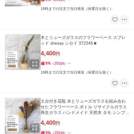
16時までの注文で当日発送（休業日を除く）
木とリューズガラスのフラワーベース スプレ
ッド shesay シセイ 372345★
4,400
円
5
%
（
202
pt
）
16時までの注文で当日発送（休業日を除く）
土台付き花瓶 木とリューズガラスを組み合わ
せたフラワーベース ボトル リサイクルガラス
再生ガラス ハンドメイド 天然木 タモ シンプル
モダン ナチュラル★
4,400
円
5
%
（
202
pt
）