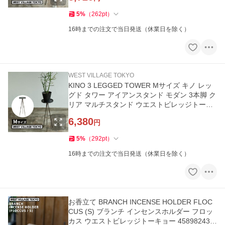
5
%
（
262
pt
）
16時までの注文で当日発送（休業日を除く）
WEST VILLAGE TOKYO
KINO 3 LEGGED TOWER Mサイズ キノ レッ
グド タワー アイアンスタンド モダン 3本脚 ク
リア マルチスタンド ウエストビレッジトーキ
ョー 4589824362663★
6,380
円
5
%
（
292
pt
）
16時までの注文で当日発送（休業日を除く）
お香立て BRANCH INCENSE HOLDER FLOC
CUS (S) ブランチ インセンスホルダー フロッ
カス ウエストビレッジトーキョー 458982436