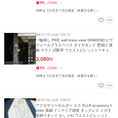
5
%
（
141
pt
）
16時までの注文で当日発送（休業日を除く）
WEST VILLAGE TOKYO
一輪挿し PIKE wall brass vase DIAMOND ピケ
ウォールブラスベース ダイヤモンド 壁掛け 真
鍮 ガラス 試験管 ウエストビレッジトーキョー
4589824364711★
3,080
円
5
%
（
141
pt
）
16時までの注文で当日発送（休業日を除く）
WEST VILLAGE TOKYO
アクセサリーホルダー エラ ELLA accessory h
older 真鍮 インテリア雑貨 ネックレス メガネ
収納スタンド おしゃれ ウエストビレッジトー