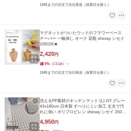
16時までの注文で当日発送（休業日を除く）
マグネットがついたウッドのフラワーベース
テーパー 一輪挿し オーク 花瓶 shesay シセイ
108156★
2,420
円
5
%
（
111
pt
）
16時までの注文で当日発送（休業日を除く）
洗えるPP素材のキッチンマット (L) GY グレー
43x180cm 日本製 すべりにくい加工 丈夫で汚
れに強い ポリプロピレン shesay シセイ 2500
12GY★
4,950
円