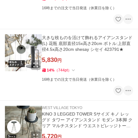
16時までの注文で当日発送（休業日を除く）
大きな枝ものを活けて飾れるアイアンスタンド
(L) 花瓶 底部直径15x高さ20cm ボトル:上部直
径4.5x高さ20cm shesay シセイ 423791★
5,830
円
14
%
（
744
pt
）
16時までの注文で当日発送（休業日を除く）
WEST VILLAGE TOKYO
KINO 3 LEGGED TOWER Sサイズ キノ レッ
グド タワー アイアンスタンド モダン 3本脚 ク
リア マルチスタンド ウエストビレッジトーキ
ョー 4589824362656★
5,720
円