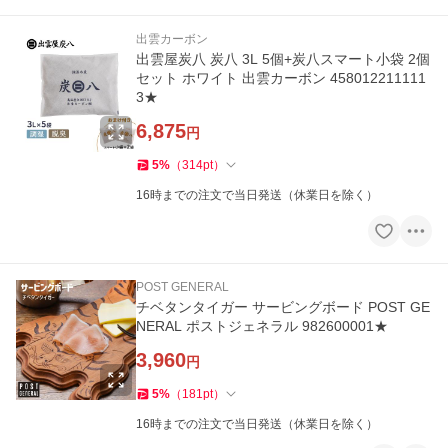
出雲カーボン
出雲屋炭八 炭八 3L 5個+炭八スマート小袋 2個
セット ホワイト 出雲カーボン 458012211111
3★
6,875
円
5
%
（
314
pt
）
16時までの注文で当日発送（休業日を除く）
POST GENERAL
チベタンタイガー サービングボード POST GE
NERAL ポストジェネラル 982600001★
3,960
円
5
%
（
181
pt
）
16時までの注文で当日発送（休業日を除く）