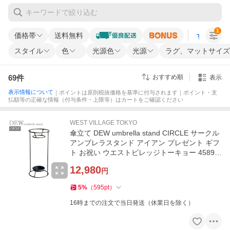
1
価格帯
送料無料
すべての条
スタイル
色
光源色
光源
ラグ、マットサイズ
69
件
おすすめ順
表示
表示情報について
｜ポイントは原則税抜価格を基準に付与されます｜ポイント・支
払額等の正確な情報（付与条件・上限等）はカートをご確認ください
WEST VILLAGE TOKYO
傘立て DEW umbrella stand CIRCLE サークル
アンブレラスタンド アイアン プレゼント ギフ
ト お祝い ウエストビレッジトーキョー 45898
24362601★
12,980
円
5
%
（
595
pt
）
16時までの注文で当日発送（休業日を除く）