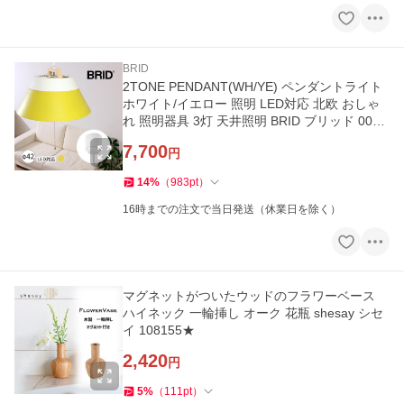
BRID
2TONE PENDANT(WH/YE) ペンダントライト
ホワイト/イエロー 照明 LED対応 北欧 おしゃ
れ 照明器具 3灯 天井照明 BRID ブリッド 0017
78WHYE★
7,700
円
14
%
（
983
pt
）
16時までの注文で当日発送（休業日を除く）
マグネットがついたウッドのフラワーベース
ハイネック 一輪挿し オーク 花瓶 shesay シセ
イ 108155★
2,420
円
5
%
（
111
pt
）