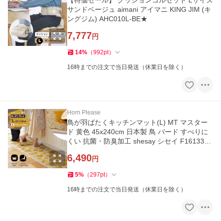
【特価セール】 クッションコルセット Lサイズ
サンドベージュ aimani アイマニ KING JIM (キ
ングジム) AHC010L-BE★
7,777
円
14
%
（
992
pt
）
16時までの注文で当日発送（休業日を除く）
Horn Please
鳥が羽ばたくキッチンマット(L) MT マスター
ド 黄色 45x240cm 日本製 鳥 バード すべりに
くい 抗菌・防臭加工 shesay シセイ F161338
MT★
6,490
円
5
%
（
297
pt
）
16時までの注文で当日発送（休業日を除く）