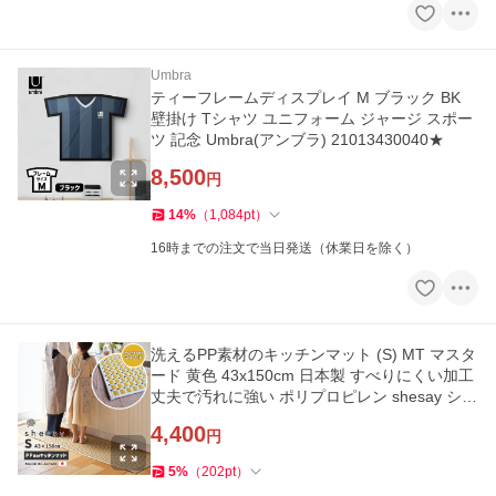
Umbra
ティーフレームディスプレイ M ブラック BK
壁掛け Tシャツ ユニフォーム ジャージ スポー
ツ 記念 Umbra(アンブラ) 21013430040★
8,500
円
14
%
（
1,084
pt
）
16時までの注文で当日発送（休業日を除く）
洗えるPP素材のキッチンマット (S) MT マスタ
ード 黄色 43x150cm 日本製 すべりにくい加工
丈夫で汚れに強い ポリプロピレン shesay シセ
イ 250013MT★
4,400
円
5
%
（
202
pt
）