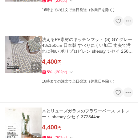
5
%
（
226
pt
）
16時までの注文で当日発送（休業日を除く）
洗えるPP素材のキッチンマット (S) GY グレー
43x150cm 日本製 すべりにくい加工 丈夫で汚
れに強い ポリプロピレン shesay シセイ 2500
13GY★
4,400
円
5
%
（
202
pt
）
16時までの注文で当日発送（休業日を除く）
木とリューズガラスのフラワーベース ストレ
ート shesay シセイ 372344★
4,400
円
5
%
（
202
pt
）