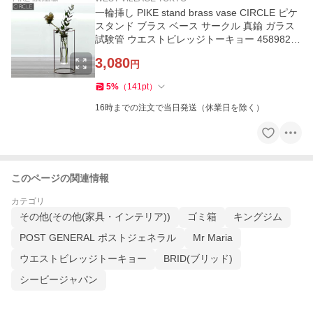
一輪挿し PIKE stand brass vase CIRCLE ピケ
スタンド ブラス ベース サークル 真鍮 ガラス
試験管 ウエストビレッジトーキョー 45898243
64759★
3,080
円
5
%
（
141
pt
）
16時までの注文で当日発送（休業日を除く）
このページの関連情報
カテゴリ
その他(その他(家具・インテリア))
ゴミ箱
キングジム
POST GENERAL ポストジェネラル
Mr Maria
ウエストビレッジトーキョー
BRID(ブリッド)
シービージャパン