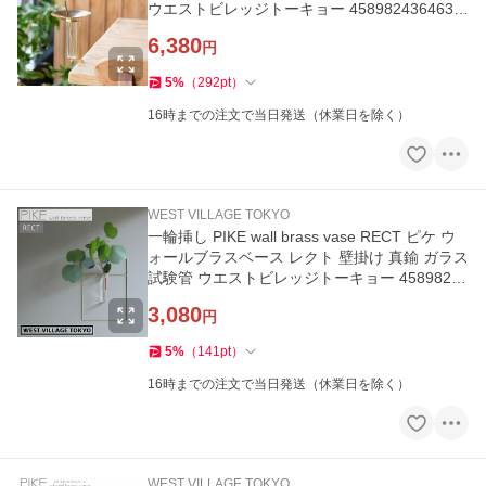
ウエストビレッジトーキョー 4589824364636
★
6,380
円
5
%
（
292
pt
）
16時までの注文で当日発送（休業日を除く）
WEST VILLAGE TOKYO
一輪挿し PIKE wall brass vase RECT ピケ ウ
ォールブラスベース レクト 壁掛け 真鍮 ガラス
試験管 ウエストビレッジトーキョー 45898243
64728★
3,080
円
5
%
（
141
pt
）
16時までの注文で当日発送（休業日を除く）
WEST VILLAGE TOKYO