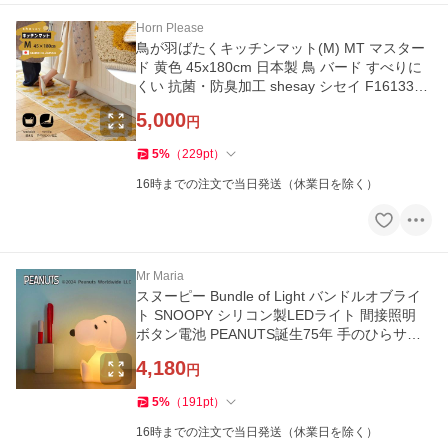
Horn Please
鳥が羽ばたくキッチンマット(M) MT マスター
ド 黄色 45x180cm 日本製 鳥 バード すべりに
くい 抗菌・防臭加工 shesay シセイ F161339
MT★
5,000
円
5
%
（
229
pt
）
16時までの注文で当日発送（休業日を除く）
Mr Maria
スヌーピー Bundle of Light バンドルオブライ
ト SNOOPY シリコン製LEDライト 間接照明
ボタン電池 PEANUTS誕生75年 手のひらサイ
ズ ミニライト MM-021★
4,180
円
5
%
（
191
pt
）
16時までの注文で当日発送（休業日を除く）