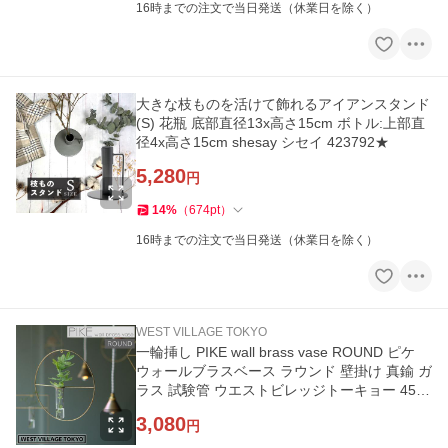
16時までの注文で当日発送（休業日を除く）
大きな枝ものを活けて飾れるアイアンスタンド
(S) 花瓶 底部直径13x高さ15cm ボトル:上部直
径4x高さ15cm shesay シセイ 423792★
5,280
円
14
%
（
674
pt
）
16時までの注文で当日発送（休業日を除く）
WEST VILLAGE TOKYO
一輪挿し PIKE wall brass vase ROUND ピケ
ウォールブラスベース ラウンド 壁掛け 真鍮 ガ
ラス 試験管 ウエストビレッジトーキョー 4589
824364704★
3,080
円