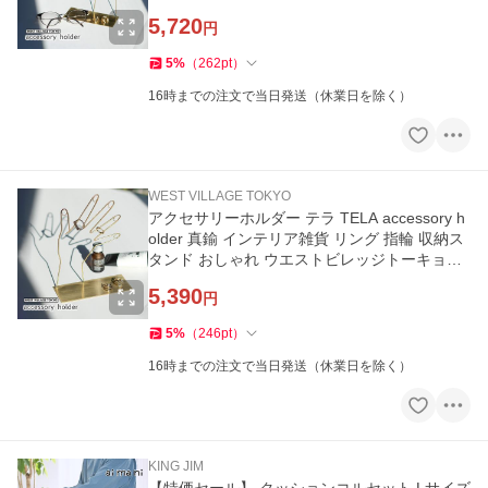
キョー 4589824365428★
5,720
円
5
%
（
262
pt
）
16時までの注文で当日発送（休業日を除く）
WEST VILLAGE TOKYO
アクセサリーホルダー テラ TELA accessory h
older 真鍮 インテリア雑貨 リング 指輪 収納ス
タンド おしゃれ ウエストビレッジトーキョー
4589824365435★
5,390
円
5
%
（
246
pt
）
16時までの注文で当日発送（休業日を除く）
KING JIM