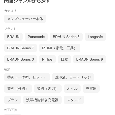
関連ジャンルから探す
カテゴリ
メンズシェーバー本体
ブランド
BRAUN
Panasonic
BRAUN Series 5
Longsafe
BRAUN Series 7
IZUMI（家電、工具）
BRAUN Series 3
Philips
日立
BRAUN Series 9
種類
替刃（一体型、セット）
洗浄液、カートリッジ
替刃（外刃）
替刃（内刃）
オイル
充電器
ブラシ
洗浄機能付き充電器
スタンド
純正/互換