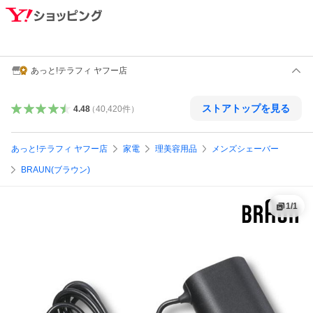
あっと!テラフィ ヤフー店
ストアトップを見る
4.48
（
40,420
件
）
あっと!テラフィ ヤフー店
家電
理美容用品
メンズシェーバー
BRAUN(ブラウン)
1
/
1