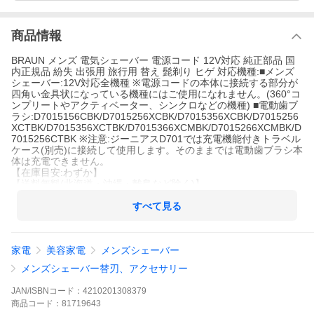
商品情報
BRAUN メンズ 電気シェーバー 電源コード 12V対応 純正部品 国
内正規品 紛失 出張用 旅行用 替え 髭剃り ヒゲ 対応機種:■メンズ
シェーバー:12V対応全機種 ※電源コードの本体に接続する部分が
四角い金具状になっている機種にはご使用になれません。(360°コ
ンプリートやアクティベーター、シンクロなどの機種) ■電動歯ブ
ラシ:D7015156CBK/D7015256XCBK/D7015356XCBK/D7015256
XCTBK/D7015356XCTBK/D7015366XCMBK/D7015266XCMBK/D
7015256CTBK ※注意:ジーニアスD701では充電機能付きトラベル
ケース(別売)に接続して使用します。そのままでは電動歯ブラシ本
体は充電できません。
【在庫目安:わずか】
【送料無料(北海道・沖縄・離島など除く)】
美容・健康
BRAUN(ブラウン)
すべて見る
家電
美容家電
メンズシェーバー
メンズシェーバー替刃、アクセサリー
JAN/ISBNコード：
4210201308379
商品
コード：
81719643