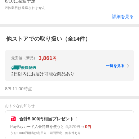
8/10に発送予定
※休業日は発送されません。
詳細を見る
他ストアでの取り扱い（全
14
件）
3,861
最安値
（新品）
円
一覧を見る
2日以内にお届け可能な商品あり
8/8 11:00
時点
おトクなお知らせ
合計5,000円相当プレゼント！
4,270
0
PayPayカード入会特典を使うと
円
円
うち2,000円相当は利用先・期間限定。他条件あり