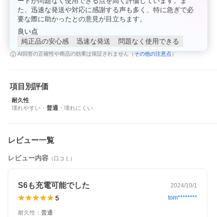
ードが問題なく使用できる点を高く評価しています。ま
た、迅速な発送や対応に感謝する声も多く、特に急ぎで必
要な際に助かったとの意見が目立ちます。
良い点
純正品の安心感
迅速な発送
問題なく使用できる
その他の注意点
AI回答の正確性や商品の効果は保証されません（
）
項目別評価
耐久性
壊れやすい
・
普通
・
壊れにくい
レビュー一覧
レビュー内容
（口コミ）
S6も充電可能でした
2024/10/1
5
tom********
耐久性
：
普通