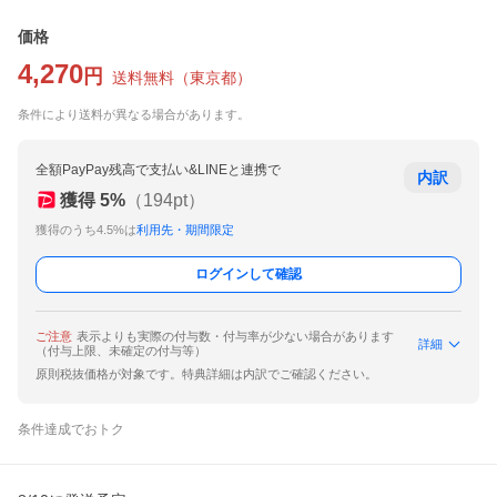
価格
4,270
円
送料無料
（
東京都
）
条件により送料が異なる場合があります。
全額PayPay残高で支払い&LINEと連携で
内訳
獲得
5
%
（
194
pt）
獲得のうち4.5%は
利用先・期間限定
ログインして確認
ご注意
表示よりも実際の付与数・付与率が少ない場合があります
詳細
（付与上限、未確定の付与等）
原則税抜価格が対象です。特典詳細は内訳でご確認ください。
条件達成でおトク