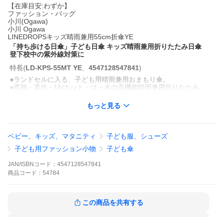
【在庫目安:わずか】
ファッション・バッグ
小川(Ogawa)
小川 Ogawa
LINEDROPSキッズ晴雨兼用55cm折傘YE
「持ち歩ける日傘」子ども日傘 キッズ晴雨兼用折りたたみ日傘
登下校中の紫外線対策に
特長
(
LD-KPS-55MT YE
、
4547128547841
)
●ランドセルに入る、子ども用晴雨兼用おまもり傘。
●遮熱・遮光・UVカット・はっ水の高機能晴雨兼用折りたたみ
傘。
●傘から突起が出ていないT型露先（意匠登録番号：171981
もっと見る
0）。
●視界を確保できる透明窓付き。
●暗い場所で光を反射する反射テープ付き。
●親骨55cmでしっかり体をカバー。
ベビー、キッズ、マタニティ
子ども服、シューズ
●折れにくくて安心な、柔軟性のある骨組み（グラスファイバー
子ども用ファッション小物
子ども傘
骨）。
●持ちやすく、引っ掛けやすいＪ型の手元。
JAN/ISBNコード：
●指をはさまない安全カバー付きのろくろ。
4547128547841
●スライドするだけで開閉するのでポキポキ不要。
商品
コード：
54784
●お子さまでも片付けやすい幅の広い収納袋。
●通学にも使いやすい、落ち着いた無地カラー展開。
●軽量で持ち運びやすく、ランドセルにも収納OK。
この商品を共有する
●急な雨や強い日差しへの備えに必須のアイテムです。
商品仕様
(
LD-KPS-55MT YE
、
4547128547841
)