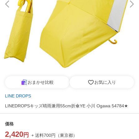
おまかせ比較
お気に入り
LINE DROPS
LINEDROPSキッズ晴雨兼用55cm折傘YE 小川 Ogawa 54784★
価格
2,420
円
+ 送料
700
円
（
東京都
）