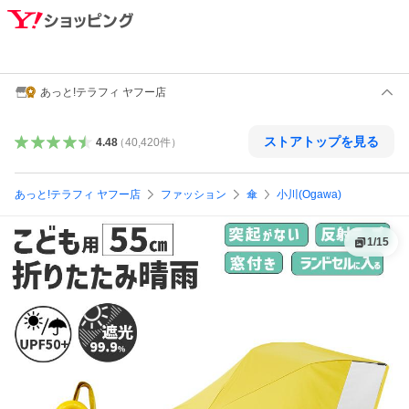
あっと!テラフィ ヤフー店
ストアトップを見る
4.48
（
40,420
件
）
あっと!テラフィ ヤフー店
ファッション
傘
小川(Ogawa)
1
/
15