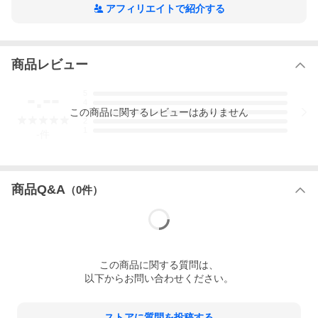
◆カラー:イエロー 黄色
アフィリエイトで紹介する
◆開閉 安全手開き
◆留め具 面ファスナー(裏面にお名前タグ付き)
◆素材 ポリエステル100%、裏面ポリウレタンコーティング、透明
部分ポリエチレン・EVA樹脂
商品レビュー
◆サイズ:平置き実寸サイズです。
・親骨の長さ 55cm
・全長 約64cm
-.--
5
・たたんだ時の長さ 約31cm
4
・直径 約100cm
この
商品
に関するレビューはありません
3
・持ち手の長さ 約7.5cm
2
1
◆重さ:約249g(本体のみ)
-
件
◆日傘機能:遮熱、遮光、UVカット率99.9%以上、UPF50+、遮光
率99.9%以上
◆雨傘機能:撥水加工
◆安全機能:安全カバー付き、T型露先、1コマ透明窓、1コマ反射
商品Q&A
（
0
件）
テープ
■ご使用にあたってのご注意
本商品は、持ち運びやすさや快適さを重視した軽量仕様の晴雨兼
用傘です。
その特性上、風の影響を受けやすく、ひっくり返りや骨の破損に
つながる場合がございます。
ひっくり返った場合は無理に力を加えず、手でやさしく元に戻し
この
商品
に関する質問は、
てください。
以下からお問い合わせください。
また、強風時のご使用はお控えいただくことをおすすめいたしま
す。
商品特性をご理解のうえでお求めくださいますようお願い申し上
げます。
ストアに質問を投稿する