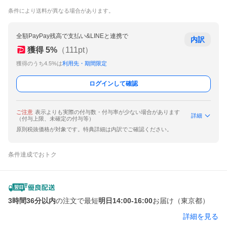
条件により送料が異なる場合があります。
全額PayPay残高で支払い&LINEと連携で
内訳
獲得
5
%
（
111
pt）
獲得のうち4.5%は
利用先・期間限定
ログインして確認
ご注意
表示よりも実際の付与数・付与率が少ない場合があります
詳細
（付与上限、未確定の付与等）
原則税抜価格が対象です。特典詳細は内訳でご確認ください。
条件達成でおトク
3時間36分以内
の注文で最短
明日14:00-16:00
お届け（東京都）
詳細を見る