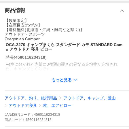
商品情報
【数量限定】
【在庫目安:わずか】
【送料無料(北海道・沖縄・離島など除く)】
アウトドア・スポーツ
Oregonian Camper
OCA-2270 キャンプまくら スタンダード カモ STANDARD Cam
o アウトドア 寝具 ピロー
特長
(
4560116234318
)
●4室に分かれた内部に3種類の硬さの異なる充填物が充填され
た、キャンプまくらです。
●自分に最適な高さや硬さに調整できるよう、4室にはそれぞれジ
ッパーがあり、充填量を調整する事ができます。
もっと見る
●マミー型の寝袋内でもフィットするラウンドトップ形状。
●透湿防水性のある生地を採用した専用枕カバーが付属し、まさ
にアウトドア仕様。
●枕本体も洗濯機で丸洗いすることができます。
アウトドア、釣り、旅行用品
アウトドア、キャンプ、登山
商品仕様
(
4560116234318
)
アウトドア寝具
枕、エアピロー
◆カラー:CAMO(カモ)
◆素 材:POLYESTER(ポリエステル)、PE(ポリエチレン)
JAN/ISBNコード：
4560116234318
◆サイズ:35x50x7cm
商品
コード：
4560116234318
◆備 考
※サイズは実測値になります。多少の誤差はご容赦ください。