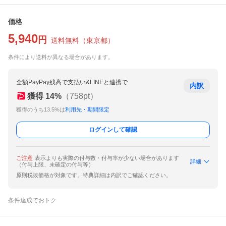
価格
5,940
円
送料無料
（
東京都
）
条件により送料が異なる場合があります。
全額PayPay残高で支払い&LINEと連携で
内訳
獲得
14
%
（
758
pt）
獲得のうち13.5%は
利用先・期間限定
ログインして確認
ご注意
表示よりも実際の付与数・付与率が少ない場合があります
詳細
（付与上限、未確定の付与等）
原則税抜価格が対象です。特典詳細は内訳でご確認ください。
条件達成でおトク