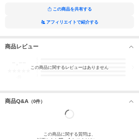
※モニターによって色の見え方が異なる場合があります。
※ロットにより多少デザインが変更になる場合がございます。
この商品を共有する
アフィリエイトで紹介する
商品レビュー
-.--
5
4
この
商品
に関するレビューはありません
3
2
1
-
件
商品Q&A
（
0
件）
この
商品
に関する質問は、