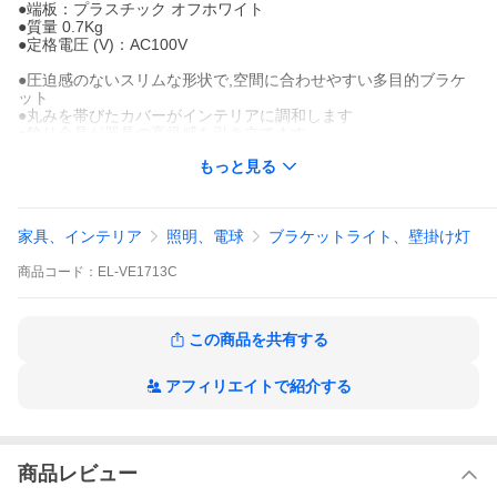
●端板：プラスチック オフホワイト
●質量 0.7Kg
●定格電圧 (V)：AC100V
●圧迫感のないスリムな形状で,空間に合わせやすい多目的ブラケ
ット
●丸みを帯びたカバーがインテリアに調和します
●飾り金具が器具の高級感を引き立てます
●縦置きでもご使用頂けます
もっと見る
●E17口金LED電球2個使用です
●推奨ランプ
LDA8N-G-E17/60/S X2 昼白色
家具、インテリア
照明、電球
ブラケットライト、壁掛け灯
●適合ランプ
商品
コード：
EL-VE1713C
LDA4L-G-E17/40/S-PS X2 電球色
LDA4N-G-E17/40/S-PS X2 昼白色
LDA5L-G-E17/40/D/S X2 電球色 調光対応
LDA5N-G-E17/40/D/S X2 昼白色 調光対応
この商品を共有する
LDA5L-G-E17/40/S X2 電球色
LDA5N-G-E17/40/S X2 昼白色
LDA8L-G-E17/60/S X2 電球色
アフィリエイトで紹介する
商品レビュー