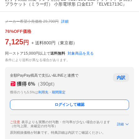
ブラケット（ミラー灯） 小形電球形 口金E17 『ELVE1713C』
メーカー希望小売価格
29,700
円
詳細
76%OFF価格
7,125
円
+ 送料
800
円
（
東京都
）
同一ストア15,000円以上で
送料無料
対象商品を見る
条件により送料が異なる場合があります。
全額PayPay残高で支払い&LINEと連携で
内訳
獲得
6
%
（
390
pt）
獲得のうち5.5%は
利用先・期間限定
ログインして確認
ご注意
表示よりも実際の付与数・付与率が少ない場合があります
詳細
（付与上限、未確定の付与等）
原則税抜価格が対象です。特典詳細は内訳でご確認ください。