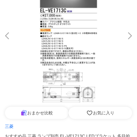
おまかせ比較
お気に入り
三菱
おすすめ品 三菱 ランプ別売 EL-VE1713C LEDブラケット 多目的