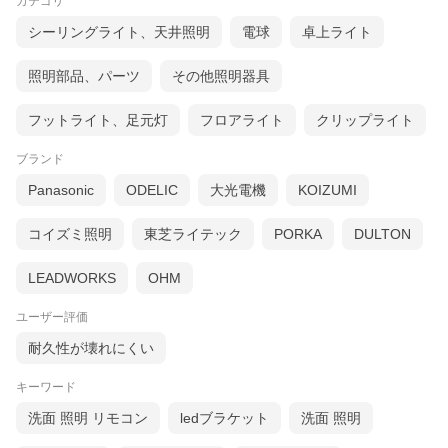
カテゴリ
シーリングライト、天井照明
電球
卓上ライト
照明部品、パーツ
その他照明器具
フットライト、足元灯
フロアライト
クリップライト
ブランド
Panasonic
ODELIC
大光電機
KOIZUMI
コイズミ照明
東芝ライテック
PORKA
DULTON
LEADWORKS
OHM
ユーザー評価
耐久性が壊れにくい
キーワード
洗面 照明 リモコン
ledブラケット
洗面 照明