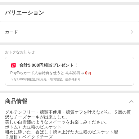
バリエーション
カード
おトクなお知らせ
合計5,000円相当プレゼント！
4,428
0
PayPayカード入会特典を使うと
円
円
うち2,000円相当は利用先・期間限定。他条件あり
商品情報
グルテンフリー・糖類不使用・糖質オフを叶えながら、５層の贅
沢なチーズケーキが出来ました。
美しい白雪姫のようなスイーツをお楽しみください。
ボトム）大豆粉のビスケット
粗めに砕いた、香ばしく焼き上げた大豆粉のビスケット層
２層目）ベイクドチーズ