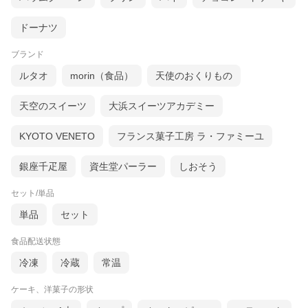
ドーナツ
ブランド
ルタオ
morin（食品）
天使のおくりもの
天空のスイーツ
大浜スイーツアカデミー
KYOTO VENETO
フランス菓子工房 ラ・ファミーユ
銀座千疋屋
資生堂パーラー
しおそう
セット/単品
単品
セット
食品配送状態
冷凍
冷蔵
常温
ケーキ、洋菓子の形状