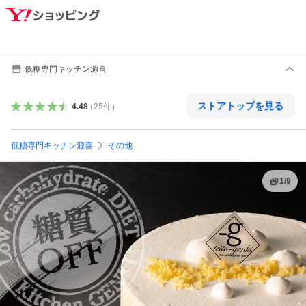
低糖専門キッチン源喜
ストアトップを見る
4.48
（
25
件
）
低糖専門キッチン源喜
その他
1
/
9