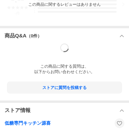
4
この
商品
に関するレビューはありません
3
2
1
-
件
商品Q&A
（
0
件）
この
商品
に関する質問は、
以下からお問い合わせください。
ストアに質問を投稿する
ストア情報
低糖専門キッチン源喜