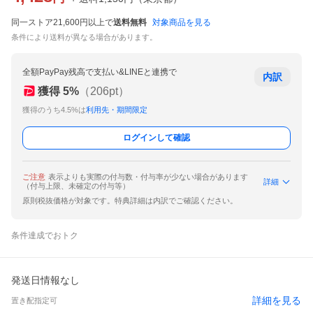
同一ストア21,600円以上で
送料無料
対象商品を見る
条件により送料が異なる場合があります。
全額PayPay残高で支払い&LINEと連携で
内訳
獲得
5
%
（
206
pt）
獲得のうち4.5%は
利用先・期間限定
ログインして確認
ご注意
表示よりも実際の付与数・付与率が少ない場合があります
詳細
（付与上限、未確定の付与等）
原則税抜価格が対象です。特典詳細は内訳でご確認ください。
条件達成でおトク
発送日情報なし
詳細を見る
置き配指定可