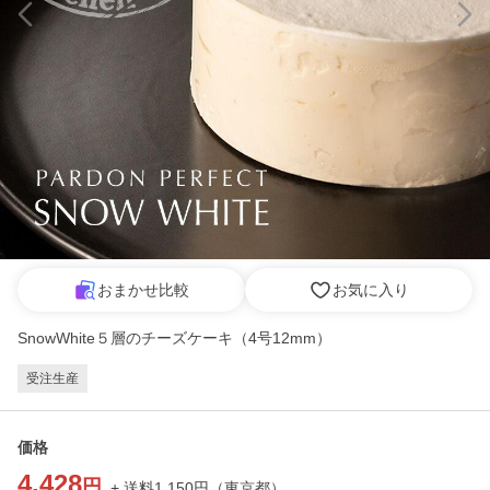
おまかせ比較
お気に入り
SnowWhite５層のチーズケーキ（4号12mm）
受注生産
価格
4,428
円
+ 送料
1,150
円
（
東京都
）