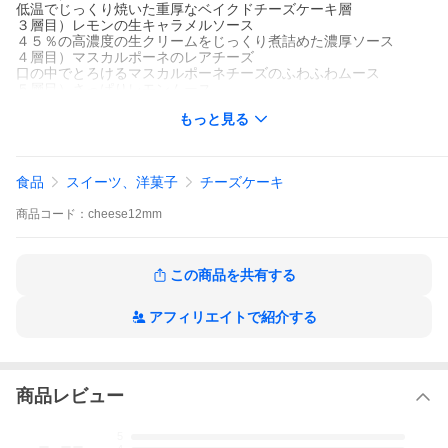
低温でじっくり焼いた重厚なベイクドチーズケーキ層
３層目）レモンの生キャラメルソース
４５％の高濃度の生クリームをじっくり煮詰めた濃厚ソース
４層目）マスカルポーネのレアチーズ
口の中でとろけるマスカルポーネチーズのふわふわムース
５層目）さっぱりレモンムース
爽やかなレモンムースを仕上げのトップに
もっと見る
お楽しみ層）
ケーキクラムとグラダパダーノチーズをトッピング。
【クール冷凍商品】冷凍保存２０日間 消費期限：冷蔵で２日目
食品
スイーツ、洋菓子
チーズケーキ
処
商品
コード：
cheese12mm
栄養成分表示
１台(500g)当たり
エネルギー1685.2kcal,タンパク質30.8g,脂質104.5g,炭水化物73g
（糖質70.3g（うちエリスリトール55.2g）,食物繊維2.8g,糖類0
この商品を共有する
g）食塩相当量1.6g
※ラカントS（エリスリトール）を含まない糖質量 15.1g
お召し上がり量の目安 ６等分の糖質2.5g
アフィリエイトで紹介する
冷蔵庫で半日ほどゆっくりと解凍してお召し上がりください。
商品レビュー
-.--
5