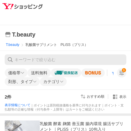
T.beauty
T.beauty
乳酸菌サプリメント PLiSS（プリス）
1
価格帯
送料無料
すべての条
剤形、タイプ
カテゴリ
2
件
おすすめ順
表示
表示情報について
｜ポイントは原則税抜価格を基準に付与されます｜ポイント・支
払額等の正確な情報（付与条件・上限等）はカートをご確認ください
乳酸菌 酵素 麹菌 善玉菌 腸内環境 腸活サプリ
メント ｜PLiSS（プリス）10包入り