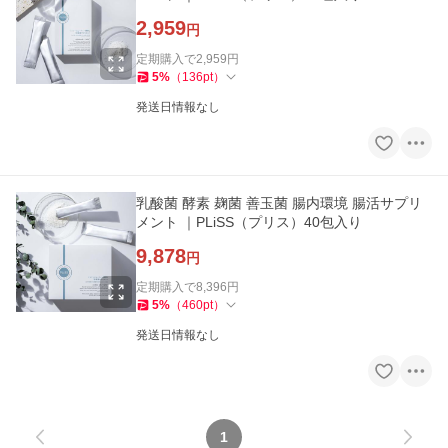
2,959
円
定期購入で
2,959
円
5
%
（
136
pt
）
発送日情報なし
乳酸菌 酵素 麹菌 善玉菌 腸内環境 腸活サプリ
メント ｜PLiSS（プリス）40包入り
9,878
円
定期購入で
8,396
円
5
%
（
460
pt
）
発送日情報なし
1