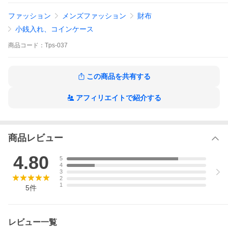
り物 クリスマスプレゼント 父の日 転職 誕生日 結婚式 冠婚葬祭
新生活 卒業 異動 転勤 20代 30代 40代 50代 60代 tavarat タバラッ
ファッション
メンズファッション
財布
ト
小銭入れ、コインケース
商品
コード：
Tps-037
この商品を共有する
アフィリエイトで紹介する
商品レビュー
4.80
5
4
3
2
1
5
件
レビュー一覧