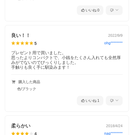
いいね
0
良い！！
2022/9/9
5
ohg********
プレゼント用で買いました。

思ったよりコンパクトで、小銭をたくさん入れても全然厚
みがでないのでびっくりしました。

購入した商品
色/ブラック
いいね
1
柔らかい
2018/4/24
4
nag********