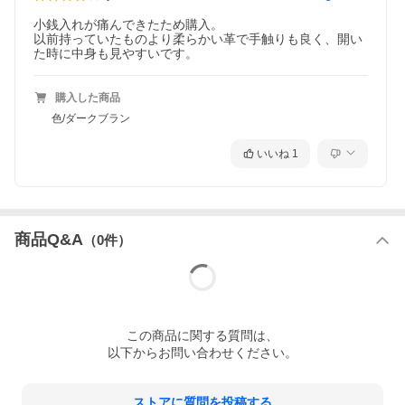
小銭入れが痛んできたため購入。

以前持っていたものより柔らかい革で手触りも良く、開い
た時に中身も見やすいです。
購入した商品
色/ダークブラン
いいね
1
商品Q&A
（
0
件）
この
商品
に関する質問は、
以下からお問い合わせください。
ストアに質問を投稿する