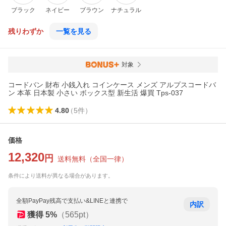
ブラック
ネイビー
ブラウン
ナチュラル
残りわずか
一覧を見る
対象
コードバン 財布 小銭入れ コインケース メンズ アルプスコードバ
ン 本革 日本製 小さい ボックス型 新生活 爆買 Tps-037
4.80
（
5
件
）
価格
12,320
円
送料無料
（
全国一律
）
条件により送料が異なる場合があります。
全額PayPay残高で支払い&LINEと連携で
内訳
獲得
5
%
（
565
pt）