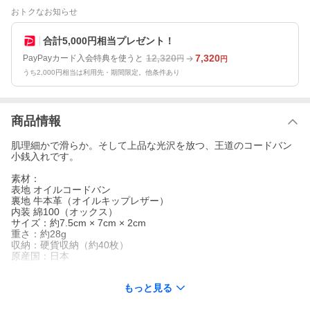
おトクなお知らせ
合計5,000円相当プレゼント！
12,320
7,320
PayPayカード入会特典を使うと
円
円
うち2,000円相当は利用先・期間限定。他条件あり
商品情報
肌理細かで滑らか。そして上品な光沢を放つ、王道のコードバン
小銭入れです。
素材：
表地 オイルコードバン
裏地 牛本革（オイルキップレザー）
内装 綿100（オックス）
サイズ：約7.5cm × 7cm × 2cm
重さ：約28g
収納：硬貨収納（約40枚）
原産国：日本
関連キーワード：財布 馬革 cordvan ウォレット シンプル ブラン
もっと見る
ド 皮 オシャレ ビジネス オイルコードバン レザー フレッシャーズ
リクルート 就活 新入社員 就職祝い 記念品 プレゼント ギフト 贈