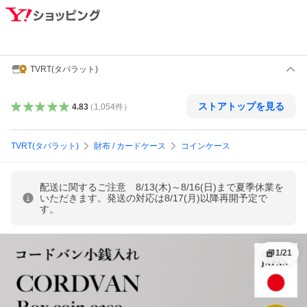
TVRT(タバラット)
ストアトップを見る
4.83
（
1,054
件
）
TVRT(タバラット)
財布 / カードケース
コインケース
配送に関するご注意 8/13(木)～8/16(日)まで夏季休業を
いただきます。発送の対応は8/17(月)以降再開予定で
す。
1
/
21