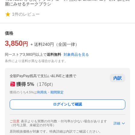
麗にみせるチークブラシ
1
件のレビュー
価格
3,850
円
+ 送料
240
円
（
全国一律
）
同一ストア3,980円以上で
送料無料
対象商品を見る
条件により送料が異なる場合があります。
全額PayPay残高で支払い&LINEと連携で
内訳
獲得
5
%
（
176
pt）
獲得のうち4.5%は
利用先・期間限定
ログインして確認
ご注意
表示よりも実際の付与数・付与率が少ない場合があります
詳細
（付与上限、未確定の付与等）
原則税抜価格が対象です。特典詳細は内訳でご確認ください。