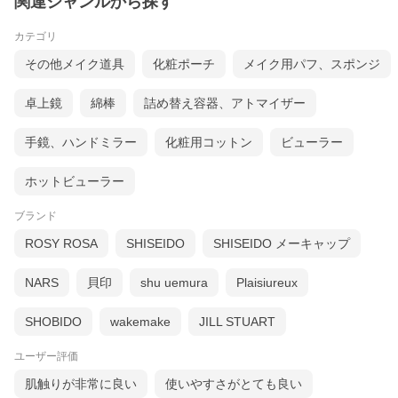
関連ジャンルから探す
カテゴリ
その他メイク道具
化粧ポーチ
メイク用パフ、スポンジ
卓上鏡
綿棒
詰め替え容器、アトマイザー
手鏡、ハンドミラー
化粧用コットン
ビューラー
ホットビューラー
ブランド
ROSY ROSA
SHISEIDO
SHISEIDO メーキャップ
NARS
貝印
shu uemura
Plaisiureux
SHOBIDO
wakemake
JILL STUART
ユーザー評価
肌触りが非常に良い
使いやすさがとても良い