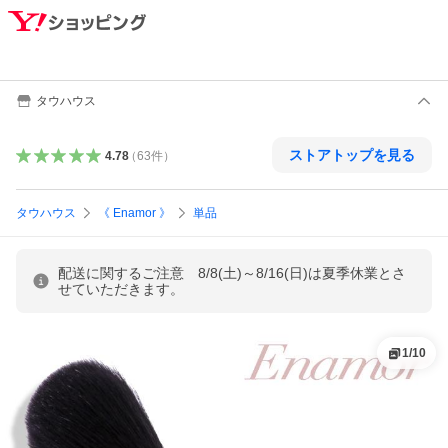
タウハウス
ストアトップを見る
4.78
（
63
件
）
タウハウス
《 Enamor 》
単品
配送に関するご注意 8/8(土)～8/16(日)は夏季休業とさ
せていただきます。
1
/
10