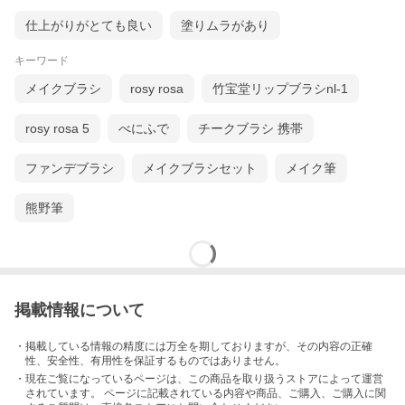
仕上がりがとても良い
塗りムラがあり
キーワード
メイクブラシ
rosy rosa
竹宝堂リップブラシnl-1
rosy rosa 5
べにふで
チークブラシ 携帯
ファンデブラシ
メイクブラシセット
メイク筆
熊野筆
掲載情報について
・掲載している情報の精度には万全を期しておりますが、その内容の正確
性、安全性、有用性を保証するものではありません。
・現在ご覧になっているページは、この
商品
を取り扱うストアによって運営
されています。 ページに記載されている内容
や商品、ご購入
、ご購入に関