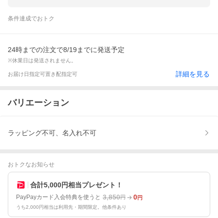
条件達成でおトク
24時までの注文で8/19までに発送予定
※休業日は発送されません。
詳細を見る
お届け日指定可
置き配指定可
バリエーション
ラッピング不可、名入れ不可
おトクなお知らせ
合計5,000円相当プレゼント！
3,850
0
PayPayカード入会特典を使うと
円
円
うち2,000円相当は利用先・期間限定。他条件あり