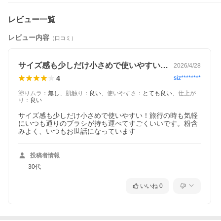
レビュー一覧
レビュー内容
（口コミ）
サイズ感も少しだけ小さめで使いやすい！…
2026/4/28
4
siz********
塗りムラ
：
無し
、
肌触り
：
良い
、
使いやすさ
：
とても良い
、
仕上が
り
：
良い
サイズ感も少しだけ小さめで使いやすい！旅行の時も気軽
にいつも通りのブラシが持ち運べてすごくいいです。粉含
みよく、いつもお世話になっています
投稿者情報
30代
いいね
0