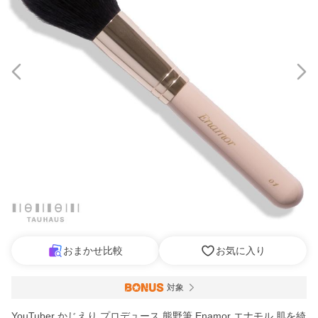
おまかせ比較
お気に入り
対象
YouTuber かじえり プロデュース 熊野筆 Enamor エナモル 肌を綺