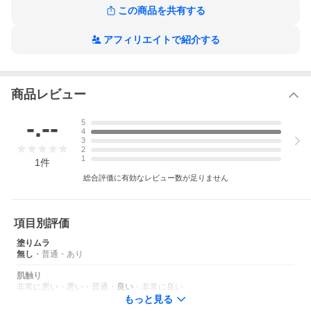
この商品を共有する
アフィリエイトで紹介する
商品レビュー
-.--
5
4
3
2
1
1
件
総合評価に有効なレビュー数が足りません
項目別評価
塗りムラ
無し
・
普通
・
あり
肌触り
非常に悪い
・
悪い
・
普通
・
良い
・
非常に良い
もっと見る