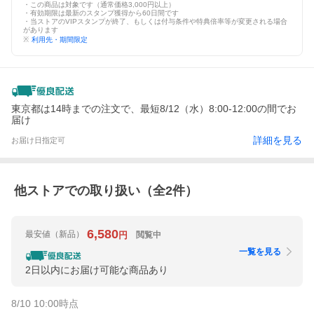
・この商品は対象です（通常価格3,000円以上）
・有効期限は最新のスタンプ獲得から60日間です
・当ストアのVIPスタンプが終了、もしくは付与条件や特典倍率等が変更される場合
があります
※
利用先・期間限定
東京都は14時までの注文で、最短8/12（水）8:00-12:00の間でお
届け
詳細を見る
お届け日指定可
他ストアでの取り扱い（全
2
件）
6,580
最安値
（新品）
閲覧中
円
一覧を見る
2日以内にお届け可能な商品あり
8/10 10:00
時点