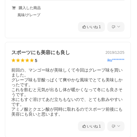
購入した商品
風味/グレープ
いいね
1
スポーツにも美容にも良し
2019/12/25
5
iku********
前回の、マンゴー味が美味しくて今回はグレープ味を買い
ました。

グレープ味も甘酸っぱくて爽やかな風味でとても美味しか
ったです。

これを飲むと元気が出るし体が暖かくなって冬にも良さそ
うです。

水にもすぐ溶けてあだ立ちもないので、とても飲みやすい
です。

アミノ酸とクエン酸が同時に取れるのでスポーツ前後にも
美容にも良いと思います。
いいね
1