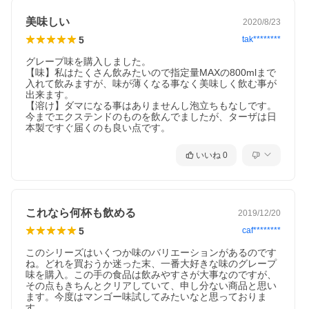
美味しい
2020/8/23
5
tak********
グレープ味を購入しました。

【味】私はたくさん飲みたいので指定量MAXの800mlまで
入れて飲みますが、味が薄くなる事なく美味しく飲む事が
出来ます。

【溶け】ダマになる事はありませんし泡立ちもなしです。

今までエクステンドのものを飲んでましたが、ターザは日
本製ですぐ届くのも良い点です。
いいね
0
これなら何杯も飲める
2019/12/20
5
caf********
このシリーズはいくつか味のバリエーションがあるのです
ね。どれを買おうか迷った末、一番大好きな味のグレープ
味を購入。この手の食品は飲みやすさが大事なのですが、
その点もきちんとクリアしていて、申し分ない商品と思い
ます。今度はマンゴー味試してみたいなと思っておりま
す。