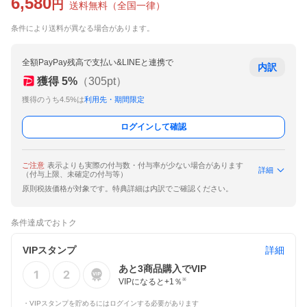
6,580
円
送料無料
（
全国一律
）
条件により送料が異なる場合があります。
全額PayPay残高で支払い&LINEと連携で
内訳
獲得
5
%
（
305
pt）
獲得のうち4.5%は
利用先・期間限定
ログインして確認
ご注意
表示よりも実際の付与数・付与率が少ない場合があります
詳細
（付与上限、未確定の付与等）
原則税抜価格が対象です。特典詳細は内訳でご確認ください。
条件達成でおトク
VIPスタンプ
詳細
あと
3
商品購入でVIP
VIPになると+
1
％
※
・VIPスタンプを貯めるにはログインする必要があります