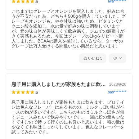
5
iwa********
これまでにグレープとオレンジを購入しました。好みに合
うか不安だった為、どちらも500gを購入していました。グ
レープもオレンジも、やや甘味は強いため、ビタミンCと
クエン酸を添加し、水の量で好みの味に調整しています
が、元の味自体が美味しくて飲み易く、ジムでの頑張りが
きく実感もあるため、今回はグレープの1kgをリピート購
入しました。BCAAの購入を検討しているなら、ターザの
グレープは万人受けする間違いない商品だと思います。
いいね
5
息子用に購入しましたが家族もたまに飲み…
2023/9/26
5
sas********
息子用に購入しましたが家族もたまに飲みます。プロテイ
ンは色んなフレーバーはあるものの、ミルクっぽい味がベ
ースの物が多いですが、こちらのものはミルクっぽさが無
くジュースみたいで飲みやすいです。一回の粉の量も少な
くてすむので持って行くのにも良いと思います。粉の量は
少なくても味はしっかりしています。色んなフレーバーを
試してみたいです。