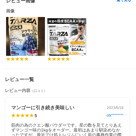
一覧で見る
レビュー画像
画像
レビュー一覧
レビュー内容
（口コミ）
マンゴーに引き続き美味しい
2023/6/18
5
otx********
筋肉の為のクエン酸パウダーです。星の数を見てとりあえ
ずマンゴー味の1kgをオーダー。最初はあまり馴染めなか
ったですが、最近では筋トレジムにいく前の事務作業の際