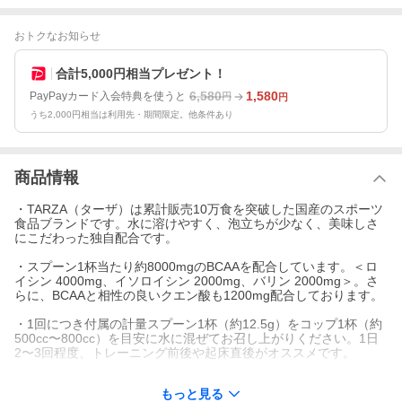
おトクなお知らせ
合計5,000円相当プレゼント！
6,580
1,580
PayPayカード入会特典を使うと
円
円
うち2,000円相当は利用先・期間限定。他条件あり
商品情報
・TARZA（ターザ）は累計販売10万食を突破した国産のスポーツ
食品ブランドです。水に溶けやすく、泡立ちが少なく、美味しさ
にこだわった独自配合です。
・スプーン1杯当たり約8000mgのBCAAを配合しています。＜ロ
イシン 4000mg、イソロイシン 2000mg、バリン 2000mg＞。さ
らに、BCAAと相性の良いクエン酸も1200mg配合しております。
・1回につき付属の計量スプーン1杯（約12.5g）をコップ1杯（約
500cc〜800cc）を目安に水に混ぜてお召し上がりください。1日
2〜3回程度、トレーニング前後や起床直後がオススメです。
・原料選定〜出荷までの全工程を、熟練したスタッフが徹底管理
もっと見る
のもとに製造・検査しております。※ドーピング検査対象になる