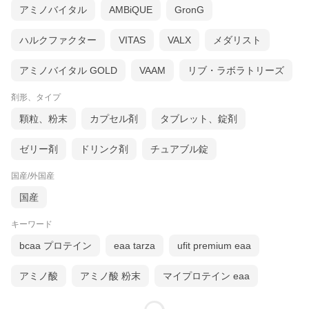
アミノバイタル
AMBiQUE
GronG
ハルクファクター
VITAS
VALX
メダリスト
アミノバイタル GOLD
VAAM
リブ・ラボラトリーズ
剤形、タイプ
顆粒、粉末
カプセル剤
タブレット、錠剤
ゼリー剤
ドリンク剤
チュアブル錠
国産/外国産
国産
キーワード
bcaa プロテイン
eaa tarza
ufit premium eaa
アミノ酸
アミノ酸 粉末
マイプロテイン eaa