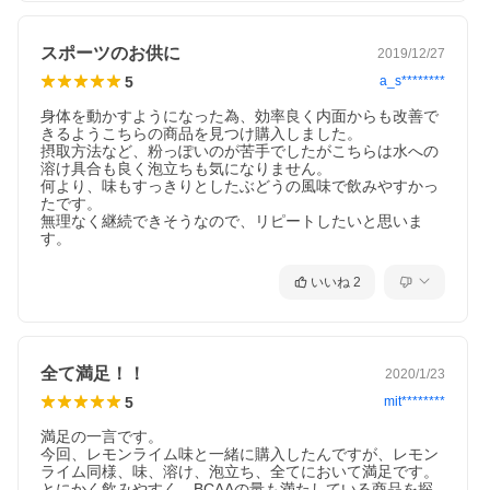
スポーツのお供に
2019/12/27
5
a_s********
身体を動かすようになった為、効率良く内面からも改善で
きるようこちらの商品を見つけ購入しました。

摂取方法など、粉っぽいのが苦手でしたがこちらは水への
溶け具合も良く泡立ちも気になりません。

何より、味もすっきりとしたぶどうの風味で飲みやすかっ
たです。

無理なく継続できそうなので、リピートしたいと思いま
す。
いいね
2
全て満足！！
2020/1/23
5
mit********
満足の一言です。

今回、レモンライム味と一緒に購入したんですが、レモン
ライム同様、味、溶け、泡立ち、全てにおいて満足です。

とにかく飲みやすく、BCAAの量も満たしている商品を探