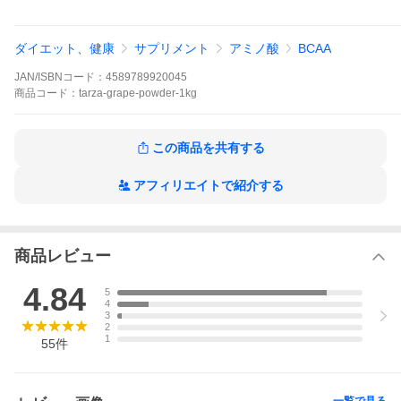
成分は、一切含まれておりません。
・国産のBCAA市場はコストパフォーマンスに優れた商品が少ない
ダイエット、健康
サプリメント
アミノ酸
BCAA
のが現状です。また、海外製のBCAAは商品到着までに時間がかか
り、安心・安全にも不安が残ります。そんな不満を解消すべく、
JAN/ISBNコード：
4589789920045
コストパフォーマンスに優れ、国内のGMP認定工場で製造するTA
RZA（ターザ）を開発致しました。
商品
コード：
tarza-grape-powder-1kg
※2023年9月製造分より、計量スプーンは外付けではなく、パッケ
ージ内封入に変更となります。
この商品を共有する
アフィリエイトで紹介する
商品レビュー
4.84
5
4
3
2
1
55
件