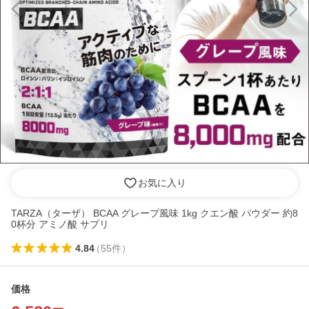
お気に入り
TARZA（ターザ） BCAA グレープ風味 1kg クエン酸 パウダー 約8
0杯分 アミノ酸 サプリ
4.84
（
55
件
）
価格