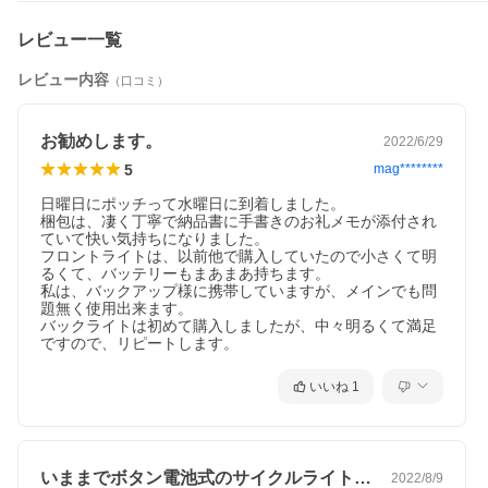
レビュー一覧
レビュー内容
（口コミ）
お勧めします。
2022/6/29
5
mag********
日曜日にポッチって水曜日に到着しました。

梱包は、凄く丁寧で納品書に手書きのお礼メモが添付され
ていて快い気持ちになりました。

フロントライトは、以前他で購入していたので小さくて明
るくて、バッテリーもまあまあ持ちます。

私は、バックアップ様に携帯していますが、メインでも問
題無く使用出来ます。

バックライトは初めて購入しましたが、中々明るくて満足
ですので、リピートします。
いいね
1
いままでボタン電池式のサイクルライトで…
2022/8/9