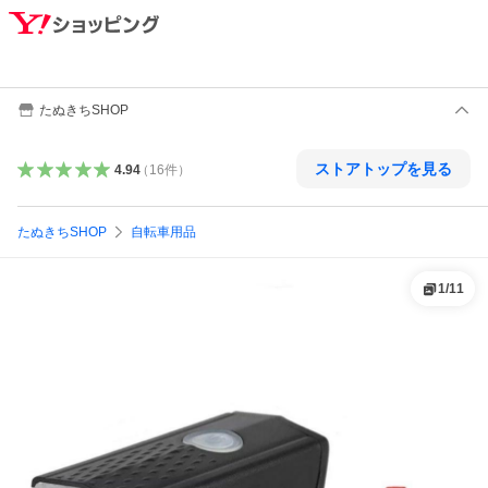
たぬきちSHOP
ストアトップを見る
4.94
（
16
件
）
たぬきちSHOP
自転車用品
1
/
11