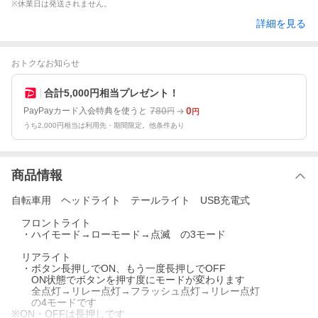
※休業日は発送されません。
詳細を見る
おトクなお知らせ
合計5,000円相当プレゼント！
780
0
PayPayカード入会特典を使うと
円
円
うち2,000円相当は利用先・期間限定。他条件あり
商品情報
自転車用 ヘッドライト テールライト USB充電式
フロントライト
・ハイモード→ローモード→点滅 の3モード
リアライト
・ボタン長押しでON、もう一度長押しでOFF
ON状態でボタンを押す度にモードが変わります
全点灯→リレー点灯→フラッシュ点灯→リレー点灯
の4モードです
※ON・OFFは長押しです