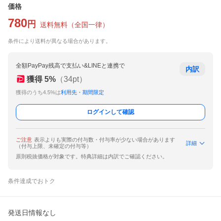
価格
780
円
送料無料
（
全国一律
）
条件により送料が異なる場合があります。
全額PayPay残高で支払い&LINEと連携で
内訳
獲得
5
%
（
34
pt）
獲得のうち4.5%は
利用先・期間限定
ログインして確認
ご注意
表示よりも実際の付与数・付与率が少ない場合があります
詳細
（付与上限、未確定の付与等）
原則税抜価格が対象です。特典詳細は内訳でご確認ください。
条件達成でおトク
発送日情報なし