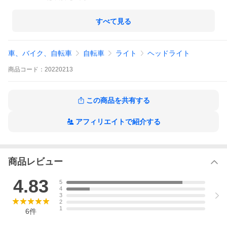
充電時間 約２〜３時間
使用時間 約３〜12時間（モードによって異なります）
すべて見る
セット内容
・フロントライト本体
車、バイク、自転車
自転車
ライト
ヘッドライト
・リアライト本体
・リアライト用固定ゴム 大 小
・USBケーブル 2本
商品
コード：
20220213
商品発送
この商品を共有する
お支払い確認後 1〜3日で日本郵便（追跡可能なクリックポス
ト）で発送いたします
アフィリエイトで紹介する
※初期不良や不具合等ありましたら
誠意をもって対応せさていただきますので
お気軽にお申し付けください
商品レビュー
4.83
5
4
3
2
1
6
件