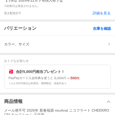
【予約】2025年12月下旬頃入荷予定
※休業日は発送されません。
詳細を見る
置き配指定可
バリエーション
在庫を確認
カラー、サイズ
おトクなお知らせ
合計5,000円相当プレゼント！
5,500
500
PayPayカード入会特典を使うと
円
円
うち2,000円相当は利用先・期間限定。他条件あり
商品情報
メール便不可 2026年 新春福袋 nicohrat ニコフラート CHEEKRO
OM チークルーム 子供服