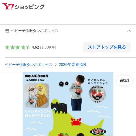
ベビー子供服タンポポキッズ
ストアトップを見る
4.62
（
1,809
件
）
ベビー子供服タンポポキッズ
2026年 新春福袋
1
/
3