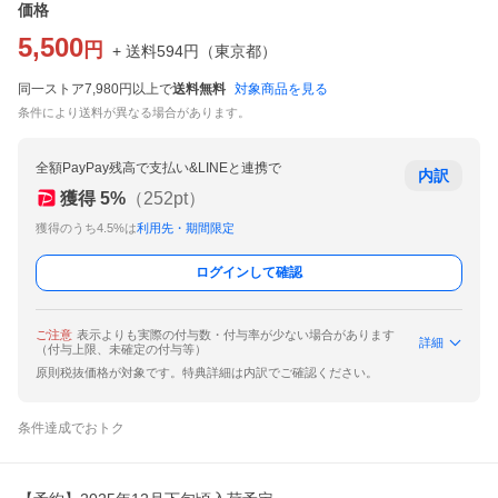
価格
5,500
円
+ 送料
594
円
（
東京都
）
同一ストア7,980円以上で
送料無料
対象商品を見る
条件により送料が異なる場合があります。
全額PayPay残高で支払い&LINEと連携で
内訳
獲得
5
%
（
252
pt）
獲得のうち4.5%は
利用先・期間限定
ログインして確認
ご注意
表示よりも実際の付与数・付与率が少ない場合があります
詳細
（付与上限、未確定の付与等）
原則税抜価格が対象です。特典詳細は内訳でご確認ください。
条件達成でおトク