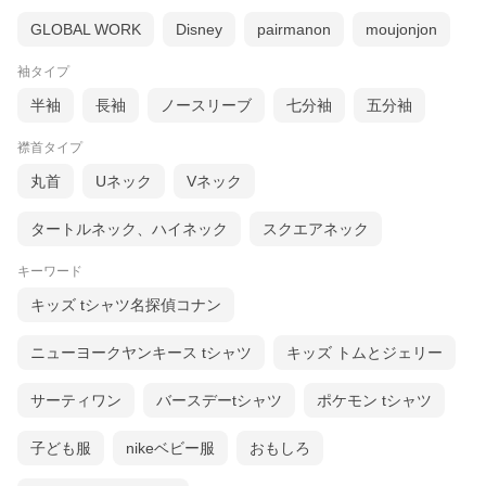
GLOBAL WORK
Disney
pairmanon
moujonjon
袖タイプ
半袖
長袖
ノースリーブ
七分袖
五分袖
襟首タイプ
丸首
Uネック
Vネック
タートルネック、ハイネック
スクエアネック
キーワード
キッズ tシャツ名探偵コナン
ニューヨークヤンキース tシャツ
キッズ トムとジェリー
サーティワン
バースデーtシャツ
ポケモン tシャツ
子ども服
nikeベビー服
おもしろ