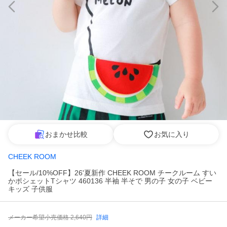
おまかせ比較
お気に入り
CHEEK ROOM
【セール/10%OFF】26'夏新作 CHEEK ROOM チークルーム すい
かポシェットTシャツ 460136 半袖 半そで 男の子 女の子 ベビー
キッズ 子供服
メーカー希望小売価格
2,640
円
詳細