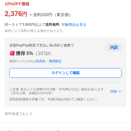
10%OFF価格
2,376
円
+ 送料
200
円
（
東京都
）
同一ストア3,980円以上で
送料無料
対象商品を見る
条件により送料が異なる場合があります。
全額PayPay残高で支払い&LINEと連携で
内訳
獲得
5
%
（
107
pt）
獲得のうち4.5%は
利用先・期間限定
ログインして確認
ご注意
表示よりも実際の付与数・付与率が少ない場合があります
詳細
（付与上限、未確定の付与等）
原則税抜価格が対象です。特典詳細は内訳でご確認ください。
条件達成でおトク