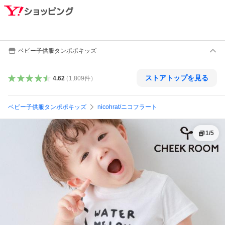
ベビー子供服タンポポキッズ
ストアトップを見る
4.62
（
1,809
件
）
ベビー子供服タンポポキッズ
nicohrat/ニコフラート
1
/
5