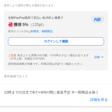
条件により送料が異なる場合があります。
全額PayPay残高で支払い&LINEと連携で
内訳
獲得
5
%
（
135
pt）
獲得のうち4.5%は
利用先・期間限定
ログインして確認
ご注意
表示よりも実際の付与数・付与率が少ない場合があります
詳細
（付与上限、未確定の付与等）
原則税抜価格が対象です。特典詳細は内訳でご確認ください。
条件達成でおトク
12時までの注文で8/7〜8/9の間に発送予定 ※一部商品を除く
詳細を見る