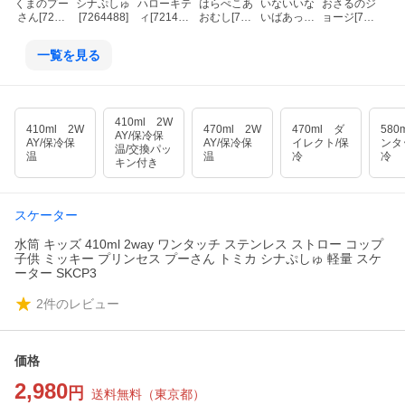
くまのプー
シナぷしゅ
ハローキテ
はらぺこあ
いないいな
おさるのジ
さん[7214
[7264488]
ィ[721472
おむし[721
いばあっ！
ョージ[721
724]
5]
4728]
[7214727]
4726]
一覧を見る
410ml 2W
410ml 2W
470ml 2W
470ml ダ
580
AY/保冷保
AY/保冷保
AY/保冷保
イレクト/保
ンタ
温/交換パッ
温
温
冷
冷
キン付き
スケーター
水筒 キッズ 410ml 2way ワンタッチ ステンレス ストロー コップ
子供 ミッキー プリンセス プーさん トミカ シナぷしゅ 軽量 スケ
ーター SKCP3
2
件のレビュー
価格
2,980
円
送料無料
（
東京都
）