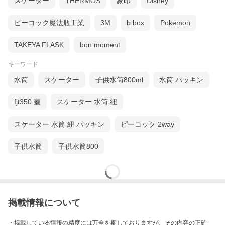
スケーター
THERMOS
象印
Disney
ピーコック魔法瓶工業
3M
b.box
Pokemon
TAKEYA FLASK
bon moment
キーワード
水筒
スケーター
子供水筒800ml
水筒 パッキン
fjt350 蓋
スケーター 水筒 紐
スケーター 水筒 紐 パッキン
ピーコック 2way
子供水筒
子供水筒800
掲載情報について
・掲載している情報の精度には万全を期しておりますが、その内容の正確