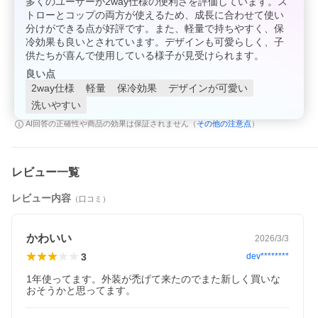
多くのユーザーが2way仕様の便利さを評価しています。ス
トローとコップの両方が使えるため、成長に合わせて使い
分けができる点が好評です。また、軽量で持ちやすく、保
冷効果も良いとされています。デザインも可愛らしく、子
供たちが喜んで使用している様子が見受けられます。
良い点
2way仕様
軽量
保冷効果
デザインが可愛い
洗いやすい
その他の注意点
AI回答の正確性や商品の効果は保証されません（
）
レビュー一覧
レビュー内容
（口コミ）
かわいい
2026/3/3
3
dev********
1年使ってます。外装が禿げて来たのでまた新しく買いな
おそうかと思ってます。