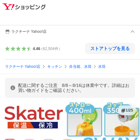
ラクチーナ Yahoo!店
ストアトップを見る
4.46
（
62,504
件
）
ラクチーナ Yahoo!店
キッチン
弁当箱、水筒
水筒
配送に関するご注意 8/8～8/16は休業中です。詳細はお
買い物ガイドをご確認ください。
1
/
25