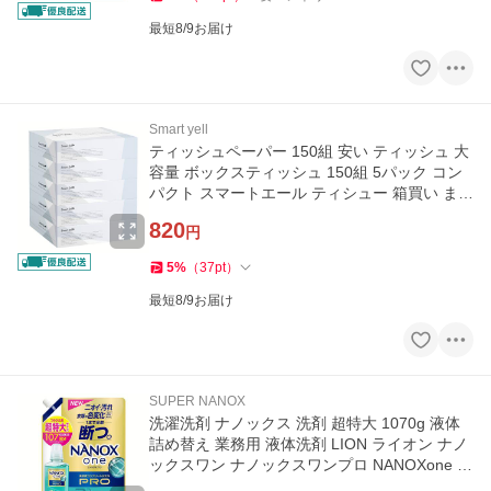
最短8/9お届け
Smart yell
ティッシュペーパー 150組 安い ティッシュ 大
容量 ボックスティッシュ 150組 5パック コン
パクト スマートエール ティシュー 箱買い まと
め買い 日用品 消耗品
820
円
5
%
（
37
pt
）
最短8/9お届け
SUPER NANOX
洗濯洗剤 ナノックス 洗剤 超特大 1070g 液体
詰め替え 業務用 液体洗剤 LION ライオン ナノ
ックスワン ナノックスワンプロ NANOXone P
RO (D)