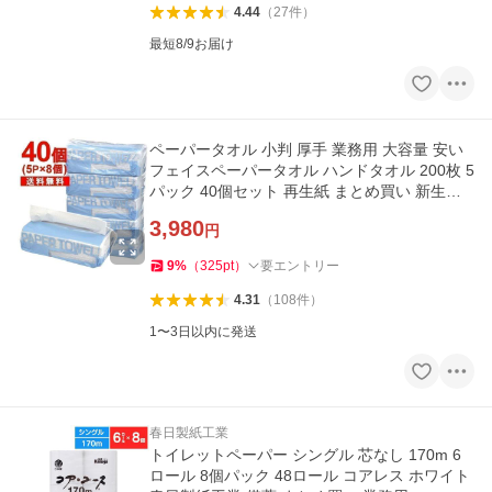
4.44
（
27
件
）
最短8/9お届け
ペーパータオル 小判 厚手 業務用 大容量 安い
フェイスペーパータオル ハンドタオル 200枚 5
パック 40個セット 再生紙 まとめ買い 新生活
一人暮らし
3,980
円
9
%
（
325
pt
）
要エントリー
4.31
（
108
件
）
1〜3日以内に発送
春日製紙工業
トイレットペーパー シングル 芯なし 170m 6
ロール 8個パック 48ロール コアレス ホワイト