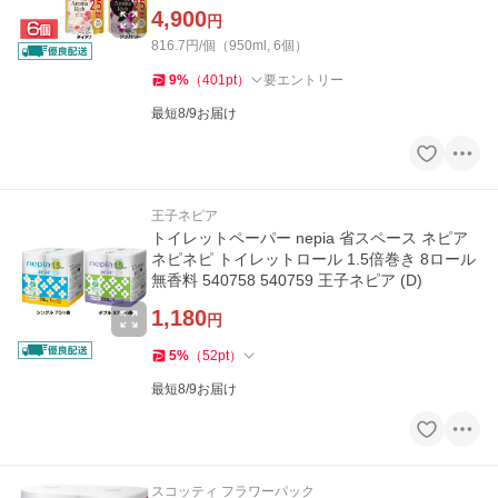
(D)
4,900
円
816.7円/個（950ml, 6個）
9
%
（
401
pt
）
要エントリー
最短8/9お届け
王子ネピア
トイレットペーパー nepia 省スペース ネピア
ネピネピ トイレットロール 1.5倍巻き 8ロール
無香料 540758 540759 王子ネピア (D)
1,180
円
5
%
（
52
pt
）
最短8/9お届け
スコッティ フラワーパック