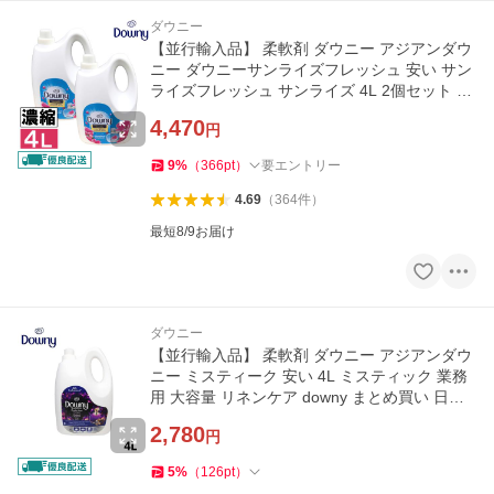
ダウニー
【並行輸入品】 柔軟剤 ダウニー アジアンダウ
ニー ダウニーサンライズフレッシュ 安い サン
ライズフレッシュ サンライズ 4L 2個セット 濃
縮 大容量 downy
4,470
円
9
%
（
366
pt
）
要エントリー
4.69
（
364
件
）
最短8/9お届け
ダウニー
【並行輸入品】 柔軟剤 ダウニー アジアンダウ
ニー ミスティーク 安い 4L ミスティック 業務
用 大容量 リネンケア downy まとめ買い 日用
品
2,780
円
5
%
（
126
pt
）