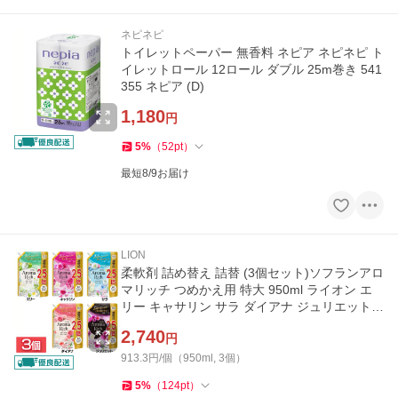
ネピネピ
トイレットペーパー 無香料 ネピア ネピネピ ト
イレットロール 12ロール ダブル 25m巻き 541
355 ネピア (D)
1,180
円
5
%
（
52
pt
）
最短8/9お届け
LION
柔軟剤 詰め替え 詰替 (3個セット)ソフランアロ
マリッチ つめかえ用 特大 950ml ライオン エ
リー キャサリン サラ ダイアナ ジュリエット
(D)
2,740
円
913.3円/個（950ml, 3個）
5
%
（
124
pt
）