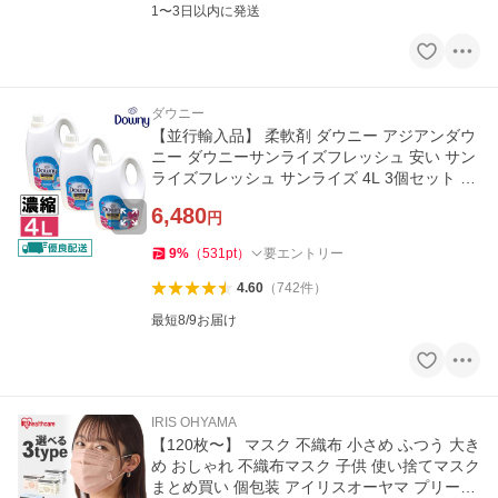
1〜3日以内に発送
ダウニー
【並行輸入品】 柔軟剤 ダウニー アジアンダウ
ニー ダウニーサンライズフレッシュ 安い サン
ライズフレッシュ サンライズ 4L 3個セット 濃
縮 大容量 downy
6,480
円
9
%
（
531
pt
）
要エントリー
4.60
（
742
件
）
最短8/9お届け
IRIS OHYAMA
【120枚〜】 マスク 不織布 小さめ ふつう 大き
め おしゃれ 不織布マスク 子供 使い捨てマスク
まとめ買い 個包装 アイリスオーヤマ プリーツ