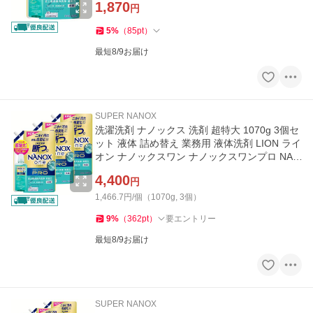
1,870
円
5
%
（
85
pt
）
最短8/9お届け
SUPER NANOX
洗濯洗剤 ナノックス 洗剤 超特大 1070g 3個セ
ット 液体 詰め替え 業務用 液体洗剤 LION ライ
オン ナノックスワン ナノックスワンプロ NAN
OXone PRO (D)
4,400
円
1,466.7円/個（1070g, 3個）
9
%
（
362
pt
）
要エントリー
最短8/9お届け
SUPER NANOX