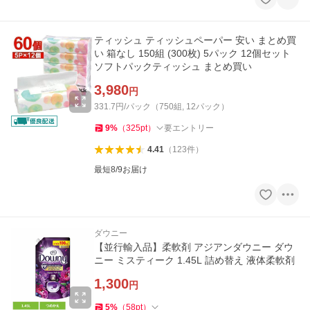
ティッシュ ティッシュペーパー 安い まとめ買
い 箱なし 150組 (300枚) 5パック 12個セット
ソフトパックティッシュ まとめ買い
3,980
円
331.7円/パック（750組, 12パック）
9
%
（
325
pt
）
要エントリー
4.41
（
123
件
）
最短8/9お届け
ダウニー
【並行輸入品】柔軟剤 アジアンダウニー ダウ
ニー ミスティーク 1.45L 詰め替え 液体柔軟剤
1,300
円
5
%
（
58
pt
）