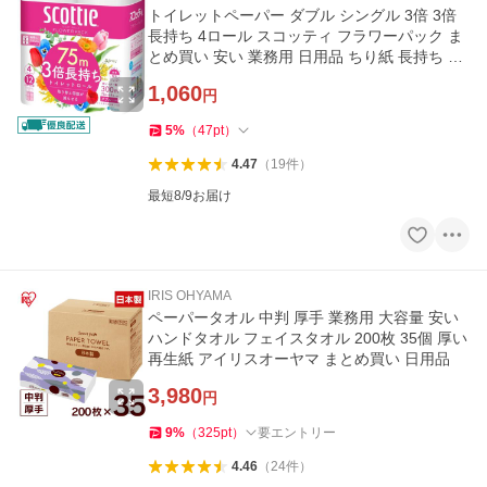
トイレットペーパー ダブル シングル 3倍 3倍
長持ち 4ロール スコッティ フラワーパック ま
とめ買い 安い 業務用 日用品 ちり紙 長持ち エ
コ
1,060
円
5
%
（
47
pt
）
4.47
（
19
件
）
最短8/9お届け
IRIS OHYAMA
ペーパータオル 中判 厚手 業務用 大容量 安い
ハンドタオル フェイスタオル 200枚 35個 厚い
再生紙 アイリスオーヤマ まとめ買い 日用品
3,980
円
9
%
（
325
pt
）
要エントリー
4.46
（
24
件
）