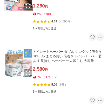
*
1,280
円
5
%
（
57
pt
）
4.69
（
4,595
件
）
1〜3日以内に発送
トイレットペーパー ダブル シングル 2倍巻き
8ロール まとめ買い 倍巻きトイレペーパー 芯
あり 長持ち ペーパー 一人暮らし 大容量
2,580
円
5
%
（
117
pt
）
5.00
（
6
件
）
1〜3日以内に発送