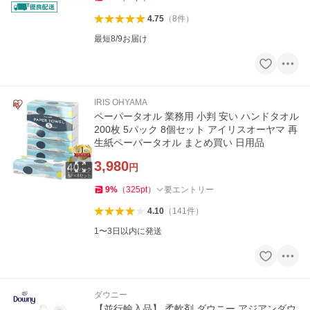
4.75
（
8
件
）
最短8/9お届け
IRIS OHYAMA
ペーパータオル 業務用 小判 安い ハンドタオル
200枚 5パック 8個セット アイリスオーヤマ 再
生紙ペーパータオル まとめ買い 日用品
3,980
円
9
%
（
325
pt
）
要エントリー
4.10
（
141
件
）
1〜3日以内に発送
ダウニー
【並行輸入品】 柔軟剤 ダウニー アジアンダウ