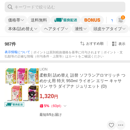
1
価格帯
送料無料
すべての条
本体/詰め替え
ヘアタイプ
液性
頭皮ケアタイプ
987
件
おすすめ順
表示
表示情報について
｜ポイントは原則税抜価格を基準に付与されます｜ポイント・支
払額等の正確な情報（付与条件・上限等）はカートをご確認ください
LION
柔軟剤 詰め替え 詰替 ソフランアロマリッチ つ
めかえ用 特大 950ml ライオン エリー キャサ
リン サラ ダイアナ ジュリエット (D)
1,320
円
5
%
（
60
pt
）
最短8/9お届け