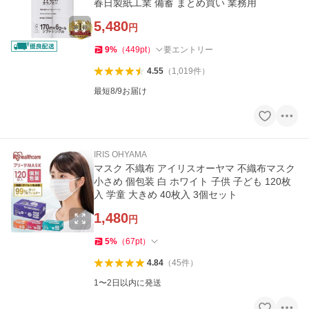
春日製紙工業 備蓄 まとめ買い 業務用
5,480
円
9
%
（
449
pt
）
要エントリー
4.55
（
1,019
件
）
最短8/9お届け
IRIS OHYAMA
マスク 不織布 アイリスオーヤマ 不織布マスク
小さめ 個包装 白 ホワイト 子供 子ども 120枚
入 学童 大きめ 40枚入 3個セット
1,480
円
5
%
（
67
pt
）
4.84
（
45
件
）
1〜2日以内に発送