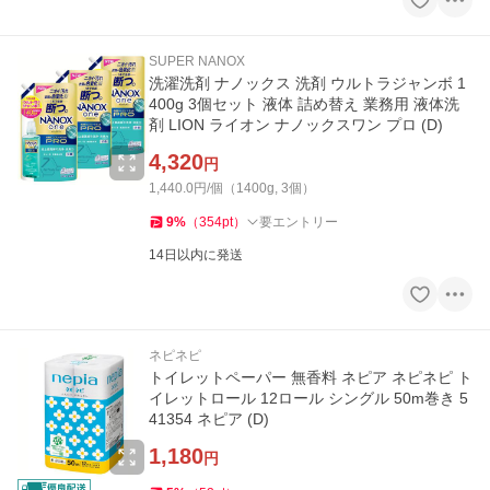
SUPER NANOX
洗濯洗剤 ナノックス 洗剤 ウルトラジャンボ 1
400g 3個セット 液体 詰め替え 業務用 液体洗
剤 LION ライオン ナノックスワン プロ (D)
4,320
円
1,440.0円/個（1400g, 3個）
9
%
（
354
pt
）
要エントリー
14日以内に発送
ネピネピ
トイレットペーパー 無香料 ネピア ネピネピ ト
イレットロール 12ロール シングル 50m巻き 5
41354 ネピア (D)
1,180
円