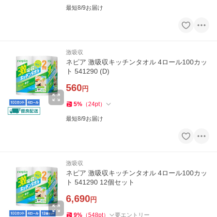
最短8/9お届け
激吸収
ネピア 激吸収キッチンタオル 4ロール100カッ
ト 541290 (D)
560
円
5
%
（
24
pt
）
最短8/9お届け
激吸収
ネピア 激吸収キッチンタオル 4ロール100カッ
ト 541290 12個セット
6,690
円
9
%
（
548
pt
）
要エントリー