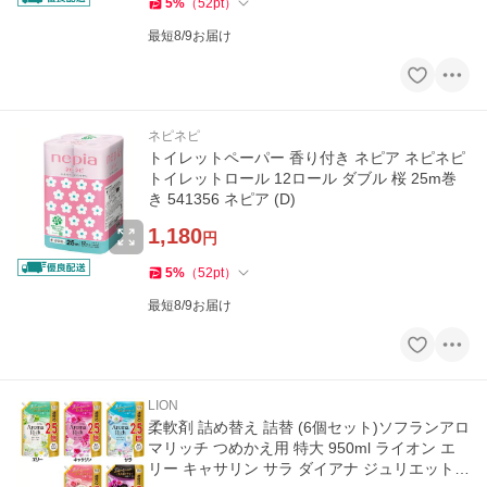
5
%
（
52
pt
）
最短8/9お届け
ネピネピ
トイレットペーパー 香り付き ネピア ネピネピ
トイレットロール 12ロール ダブル 桜 25m巻
き 541356 ネピア (D)
1,180
円
5
%
（
52
pt
）
最短8/9お届け
LION
柔軟剤 詰め替え 詰替 (6個セット)ソフランアロ
マリッチ つめかえ用 特大 950ml ライオン エ
リー キャサリン サラ ダイアナ ジュリエット