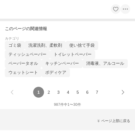
このページの関連情報
カテゴリ
ゴミ袋
洗濯洗剤、柔軟剤
使い捨て手袋
ティッシュペーパー
トイレットペーパー
ペーパータオル
キッチンペーパー
消毒液、アルコール
ウェットシート
ボディケア
1
2
3
4
5
6
7
987
件中
1
〜
30
件
ページ上部に戻る