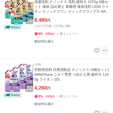
洗濯洗剤 ナノックス 洗剤 超特大 1070g 6個セ
ット 液体 詰め替え 業務用 液体洗剤 LION ライ
オン ナノックスワン ナノックスワンプロ NAN
OXone PRO (D)
8,480
円
1,413.3円/個（1070g, 6個）
9
%
（
696
pt
）
要エントリー
最短8/9お届け
LION
衣類用洗剤 日用消耗品 ナノックス (3個セット)
NANOXone ニオイ専用 つめかえ用 超特大 116
0g ライオン (D)
4,260
円
9
%
（
348
pt
）
要エントリー
最短8/9お届け