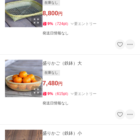
在庫なし
8,800
円
9
%
（
724
pt
）
要エントリー
発送日情報なし
盛りかご（鉄鉢）大
在庫なし
7,480
円
9
%
（
615
pt
）
要エントリー
発送日情報なし
盛りかご（鉄鉢）小