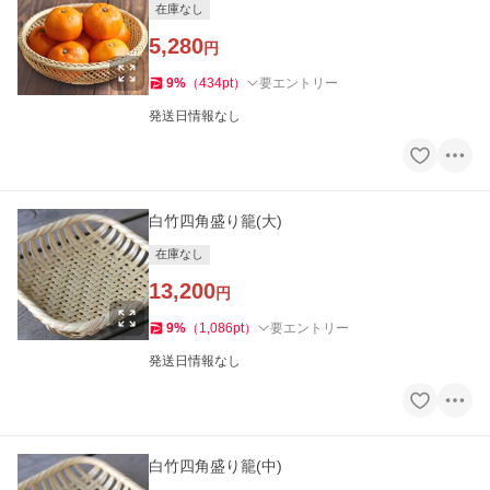
在庫なし
5,280
円
9
%
（
434
pt
）
要エントリー
発送日情報なし
白竹四角盛り籠(大)
在庫なし
13,200
円
9
%
（
1,086
pt
）
要エントリー
発送日情報なし
白竹四角盛り籠(中)