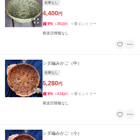
在庫なし
4,400
円
9
%
（
362
pt
）
要エントリー
発送日情報なし
シダ編みかご（中）
在庫なし
5,280
円
9
%
（
434
pt
）
要エントリー
発送日情報なし
シダ編みかご（小）