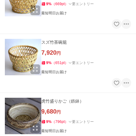
9
%
（
669
pt
）
要エントリー
最短明日お届け
スズ竹茶碗籠
7,920
円
9
%
（
651
pt
）
要エントリー
最短明日お届け
虎竹盛りかご（鉄鉢）
9,680
円
9
%
（
796
pt
）
要エントリー
最短明日お届け