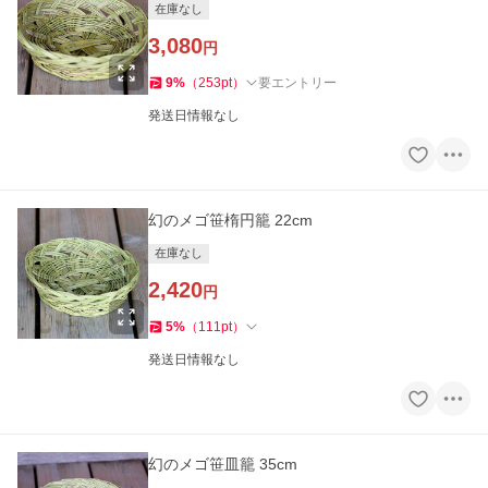
在庫なし
3,080
円
9
%
（
253
pt
）
要エントリー
発送日情報なし
幻のメゴ笹楕円籠 22cm
在庫なし
2,420
円
5
%
（
111
pt
）
発送日情報なし
幻のメゴ笹皿籠 35cm