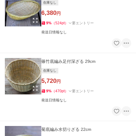
在庫なし
6,380
円
9
%
（
524
pt
）
要エントリー
発送日情報なし
篠竹底編み足付深ざる 29cm
在庫なし
5,720
円
9
%
（
470
pt
）
要エントリー
発送日情報なし
菊底編み水切りざる 22cm