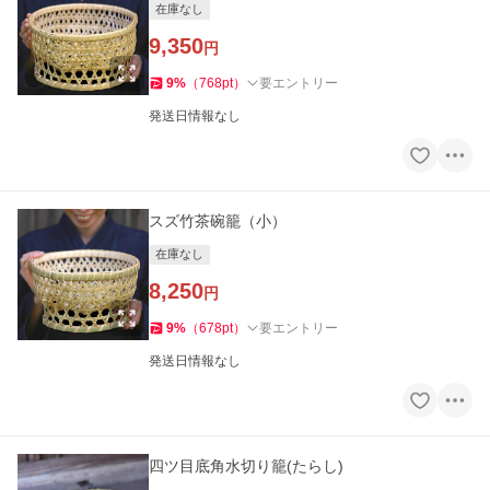
在庫なし
9,350
円
9
%
（
768
pt
）
要エントリー
発送日情報なし
スズ竹茶碗籠（小）
在庫なし
8,250
円
9
%
（
678
pt
）
要エントリー
発送日情報なし
四ツ目底角水切り籠(たらし)