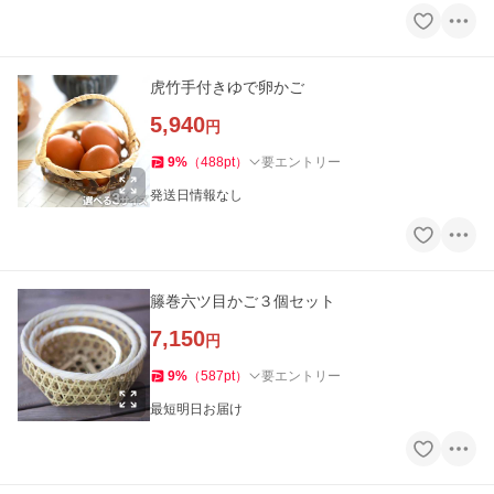
虎竹手付きゆで卵かご
5,940
円
9
%
（
488
pt
）
要エントリー
発送日情報なし
籐巻六ツ目かご３個セット
7,150
円
9
%
（
587
pt
）
要エントリー
最短明日お届け