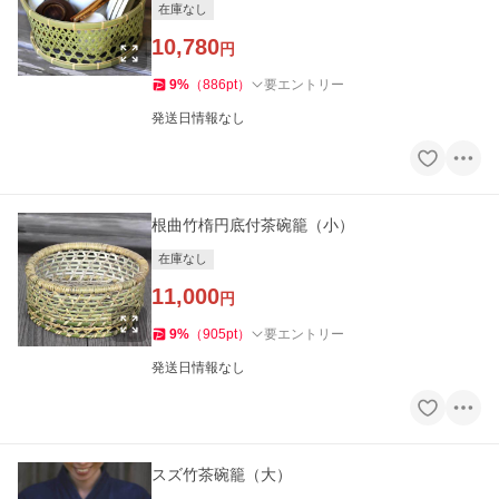
在庫なし
10,780
円
9
%
（
886
pt
）
要エントリー
発送日情報なし
根曲竹楕円底付茶碗籠（小）
在庫なし
11,000
円
9
%
（
905
pt
）
要エントリー
発送日情報なし
スズ竹茶碗籠（大）