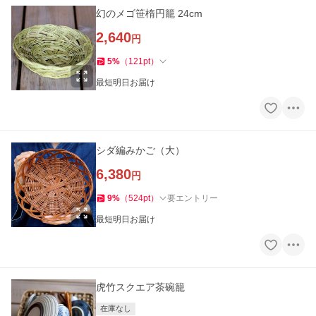
幻のメゴ笹楕円籠 24cm
2,640
円
5
%
（
121
pt
）
最短明日お届け
シダ編みかご（大）
6,380
円
9
%
（
524
pt
）
要エントリー
最短明日お届け
虎竹スクエア茶碗籠
在庫なし