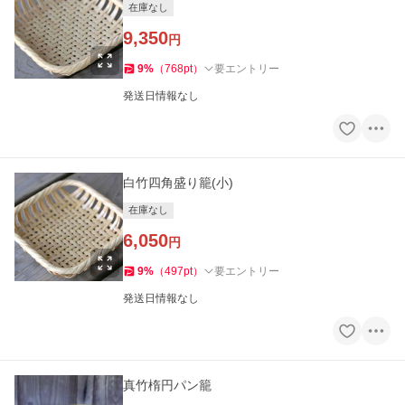
在庫なし
9,350
円
9
%
（
768
pt
）
要エントリー
発送日情報なし
白竹四角盛り籠(小)
在庫なし
6,050
円
9
%
（
497
pt
）
要エントリー
発送日情報なし
真竹楕円パン籠