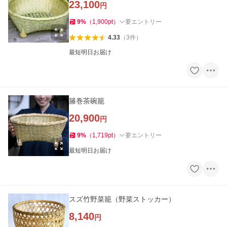
23,100
円
9
%
（
1,900
pt
）
要エントリー
4.33
（
3
件
）
最短明日お届け
籐巻茶碗籠
20,900
円
9
%
（
1,719
pt
）
要エントリー
最短明日お届け
スズ竹野菜籠（野菜ストッカー）
8,140
円