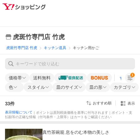
虎斑竹専門店 竹虎
虎斑竹専門店 竹虎
キッチン道具
キッチン用かご
1
価格帯
送料無料
すべての条
色
スタイル
皿のサイズ
皿の形
カテゴリ
33
件
おすすめ順
表示
表示情報について
｜ポイントは原則税抜価格を基準に付与されます｜ポイント・支
払額等の正確な情報（付与条件・上限等）はカートをご確認ください
真竹茶碗籠 息をのむ本物の美しさ