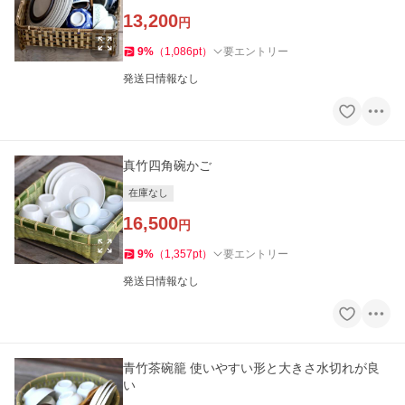
13,200
円
9
%
（
1,086
pt
）
要エントリー
発送日情報なし
真竹四角碗かご
在庫なし
16,500
円
9
%
（
1,357
pt
）
要エントリー
発送日情報なし
青竹茶碗籠 使いやすい形と大きさ水切れが良
い