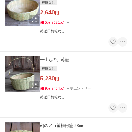
在庫なし
2,640
円
5
%
（
121
pt
）
発送日情報なし
一生もの、苺籠
在庫なし
5,280
円
9
%
（
434
pt
）
要エントリー
発送日情報なし
幻のメゴ笹楕円籠 26cm