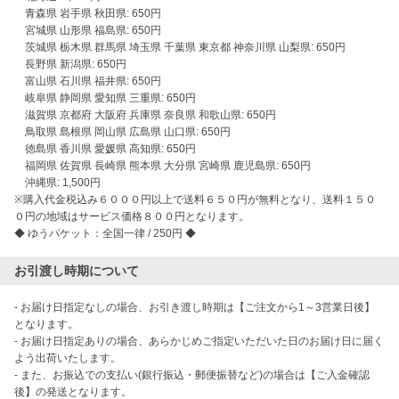
　青森県 岩手県 秋田県: 650円

　宮城県 山形県 福島県: 650円

　茨城県 栃木県 群馬県 埼玉県 千葉県 東京都 神奈川県 山梨県: 650円

　長野県 新潟県: 650円

　富山県 石川県 福井県: 650円

　岐阜県 静岡県 愛知県 三重県: 650円

　滋賀県 京都府 大阪府 兵庫県 奈良県 和歌山県: 650円

　鳥取県 島根県 岡山県 広島県 山口県: 650円

　徳島県 香川県 愛媛県 高知県: 650円

　福岡県 佐賀県 長崎県 熊本県 大分県 宮崎県 鹿児島県: 650円

　沖縄県: 1,500円

※購入代金税込み６０００円以上で送料６５０円が無料となり、送料１５０
０円の地域はサービス価格８００円となります。

◆ ゆうパケット：全国一律 / 250円 ◆
お引渡し時期について
- お届け日指定なしの場合、お引き渡し時期は【ご注文から1～3営業日後】
となります。

- お届け日指定ありの場合、あらかじめご指定いただいた日のお届け日に届く
よう出荷いたします。

- また、お振込での支払い(銀行振込・郵便振替など)の場合は【ご入金確認
後】の発送となります。
