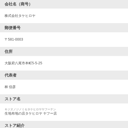
会社名（商号）
株式会社タケヒロヤ
郵便番号
〒
581-0003
住所
大阪府八尾市本町5-5-25
代表者
林 信彦
ストア名
キジヌノジノミセタケヒロヤヤフーテン
生地布地の店タケヒロヤ ヤフー店
ストア紹介