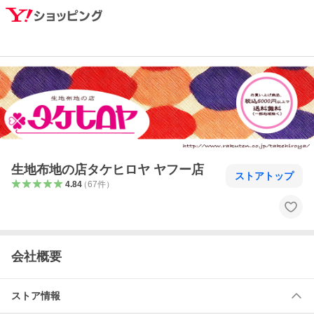
生地布地の店タケヒロヤ ヤフー店
ストアトップ
4.84
（
67
件
）
会社概要
ストア情報