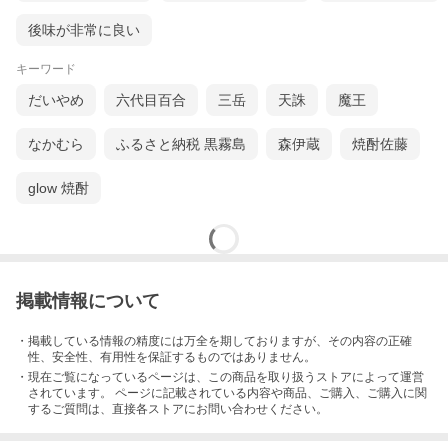
後味が非常に良い
キーワード
だいやめ
六代目百合
三岳
天誅
魔王
なかむら
ふるさと納税 黒霧島
森伊蔵
焼酎佐藤
glow 焼酎
掲載情報について
・掲載している情報の精度には万全を期しておりますが、その内容の正確
性、安全性、有用性を保証するものではありません。
・現在ご覧になっているページは、この
商品
を取り扱うストアによって運営
されています。 ページに記載されている内容
や商品、ご購入
、ご購入に関
するご質問は、直接各ストアにお問い合わせください。