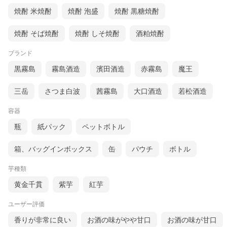
焼酎 米焼酎
焼酎 泡盛
焼酎 黒糖焼酎
焼酎 そば焼酎
焼酎 しそ焼酎
酒粕焼酎
ブランド
黒霧島
霧島酒造
濱田酒造
赤霧島
魔王
三岳
さつま白波
茜霧島
大口酒造
若松酒造
容器
瓶
紙パック
ペットボトル
箱、バッグインボックス
缶
パウチ
ボトル
芋種類
黄金千貫
紫芋
紅芋
ユーザー評価
香りが非常に良い
お酒の味がやや甘口
お酒の味が甘口