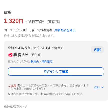
価格
1,320
円
+ 送料
770
円
（
東京都
）
同一ストア12,000円以上で
送料無料
対象商品を見る
条件により送料が異なる場合があります。
全額PayPay残高で支払い&LINEと連携で
内訳
獲得
5
%
（
60
pt）
獲得のうち4.5%は
利用先・期間限定
ログインして確認
ご注意
表示よりも実際の付与数・付与率が少ない場合があります
詳細
（付与上限、未確定の付与等）
原則税抜価格が対象です。特典詳細は内訳でご確認ください。
条件達成でおトク