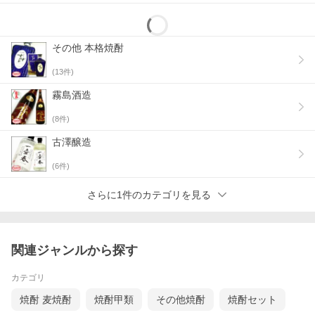
その他 本格焼酎
(
13
件)
霧島酒造
(
8
件)
古澤醸造
(
6
件)
さらに1件のカテゴリを見る
関連ジャンルから探す
カテゴリ
焼酎 麦焼酎
焼酎甲類
その他焼酎
焼酎セット