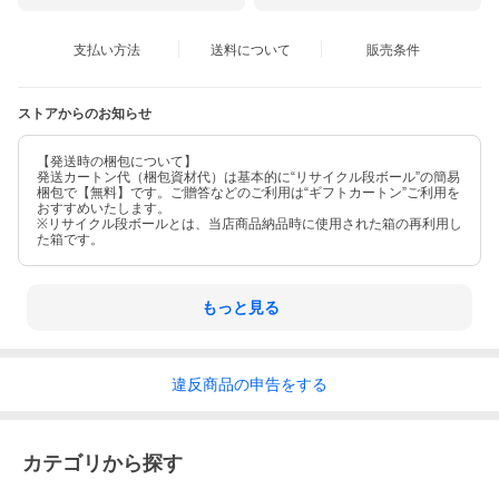
支払い方法
送料について
販売条件
ストアからのお知らせ
【発送時の梱包について】
発送カートン代（梱包資材代）は基本的に“リサイクル段ボール”の簡易
梱包で【無料】です。ご贈答などのご利用は“ギフトカートン”ご利用を
おすすめいたします。
※リサイクル段ボールとは、当店商品納品時に使用された箱の再利用し
た箱です。
もっと見る
違反
商品の
申告をする
カテゴリから探す