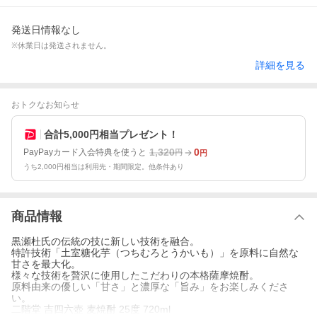
発送日情報なし
※休業日は発送されません。
詳細を見る
おトクなお知らせ
合計5,000円相当プレゼント！
1,320
0
PayPayカード入会特典を使うと
円
円
うち2,000円相当は利用先・期間限定。他条件あり
商品情報
黒瀬杜氏の伝統の技に新しい技術を融合。
特許技術「土室糖化芋（つちむろとうかいも）」を原料に自然な
甘さを最大化。
様々な技術を贅沢に使用したこだわりの本格薩摩焼酎。
原料由来の優しい「甘さ」と濃厚な「旨み」をお楽しみくださ
い。
二階堂 吉四六壺 麦焼酎 25度 720ml