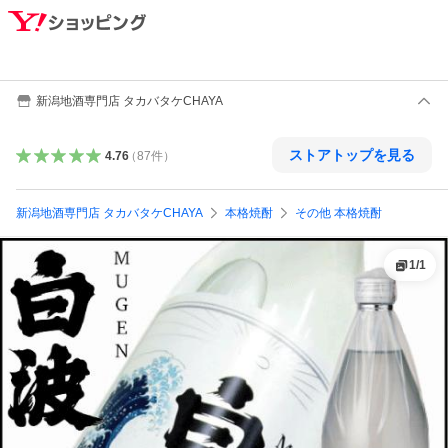
新潟地酒専門店 タカバタケCHAYA
ストアトップを見る
4.76
（
87
件
）
新潟地酒専門店 タカバタケCHAYA
本格焼酎
その他 本格焼酎
1
/
1