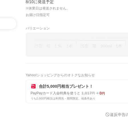
8/10に発送予定
※休業日は発送されません。
お届け日指定可
バリエーション
25度 瓶 1.8L 1本
25度 瓶 900ml 1本
Yahoo!ショッピングからのオトクなお知らせ
合計5,000円相当プレゼント！
1,017
0
PayPayカード入会特典を使うと
円
円
うち2,000円相当は利用先・期間限定。他条件あり
違反申告