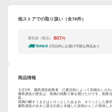
他ストアでの取り扱い（全
78
件）
907
最安値
（新品）
円
2日以内にお届け可能な商品あり
商品情報
大正5年、霧島酒造創業者・江夏吉助によって初蔵出しされ
霧島酒造の歴史は、黒麹の焼酎で幕を開けたのです。創業
島」。
黒麹の醸すうまさはトロッとしたあまみ、キリッとした後
霧島酒造の永きに渡る伝統と卓越した技術からこの美味し