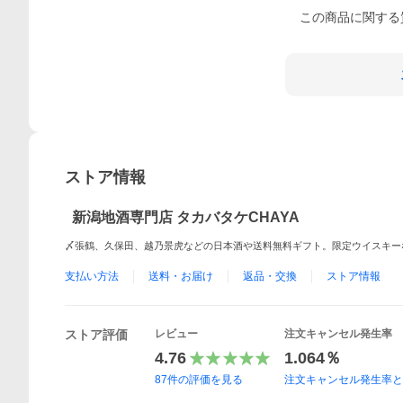
この
商品
に関する
ストア情報
新潟地酒専門店 タカバタケCHAYA
〆張鶴、久保田、越乃景虎などの日本酒や送料無料ギフト。限定ウイスキー
支払い方法
送料・お届け
返品・交換
ストア情報
ストア評価
レビュー
注文キャンセル発生率
4.76
1.064％
87
件の評価を見る
注文キャンセル発生率