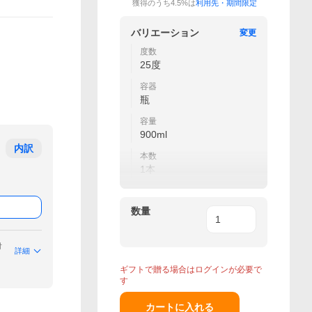
獲得のうち4.5%は
利用先・期間限定
バリエーション
変更
度数
25度
容器
瓶
容量
900ml
内訳
本数
1本
数量
付
詳細
ギフトで贈る場合はログインが必要で
す
カートに入れる