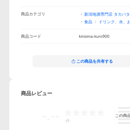
商品
カテゴリ
新潟地酒専門店 タカバタケ
食品
ドリンク、水、
商品
コード
kirisima-kuro900
この商品を共有する
商品
レビュー
5
-.--
4
この
商
3
2
-
件
1