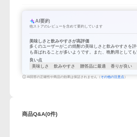
AI要約
他ストアのレビューを含めて要約しています
美味しさと飲みやすさが高評価
多くのユーザーがこの焼酎の美味しさと飲みやすさを評
も喜ばれることが多いようです。また、晩酌用としても
良い点
美味しさ
飲みやすさ
贈答品に最適
香りが良い
AI回答の正確性や商品の効果は保証されません（
その他の注意点
）
商品Q&A
(
0
件)