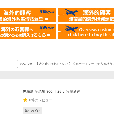
お知らせ：
【発送時の梱包について】 発送カートン代（梱包資材代
）
ル”の簡易梱包で【無料】です。ご贈答などのご利用は“ギフトカート
す。 ※リサイクル段ボールとは、当店商品納品時に使用された箱の
黒霧島 芋焼酎 900ml 25度 薩摩酒造
0
件のレビュー
残りわずか