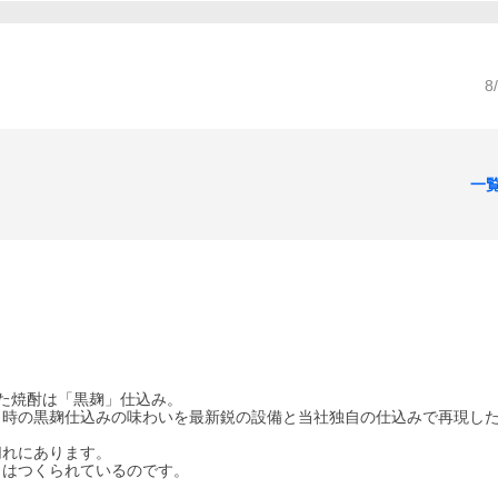
8
一
た焼酎は「黒麹」仕込み。
当時の黒麹仕込みの味わいを最新鋭の設備と当社独自の仕込みで再現し
切れにあります。
さはつくられているのです。