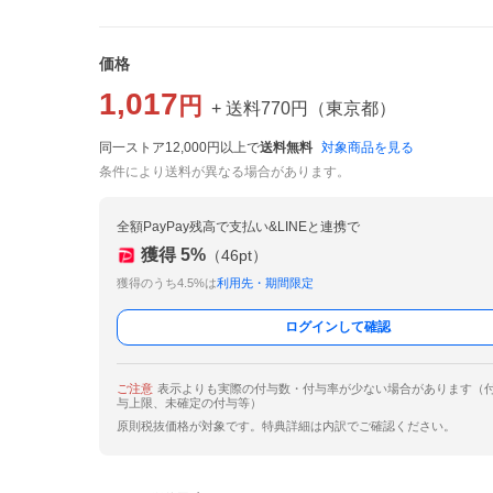
価格
1,017
円
+ 送料
770
円
（
東京都
）
同一ストア12,000円以上で
送料無料
対象商品を見る
条件により送料が異なる場合があります。
全額PayPay残高で支払い&LINEと連携で
獲得
5
%
（
46
pt）
獲得のうち4.5%は
利用先・期間限定
ログインして確認
ご注意
表示よりも実際の付与数・付与率が少ない場合があります（
与上限、未確定の付与等）
原則税抜価格が対象です。特典詳細は内訳でご確認ください。