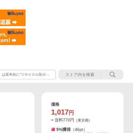
）は基本的に“リサイクル段ボー
ン”ご利用をおすすめいたしま
再利用した箱です。
価格
1,017
円
+ 送料
770
円
（
東京都
）
5
%獲得
（
46
pt）