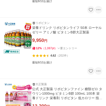
最短8/10お届け
リポビタン
栄養ドリンク リポビタンライフ 50本 ローヤル
ゼリー アミノ酸 ビタミンB群大正製薬
9,950
円
12
%
（
1,087
pt
）
要エントリー
4.62
（
202
件
）
最短8/10お届け
大正製薬
公式 大正製薬 リポビタンファイン 糖類ゼロ タ
ウリン1000mg ビタミンB群 100mL 100本 栄
養ドリンク 栄養剤 リポビタン 低カロリー 指定
医薬部外品 女性