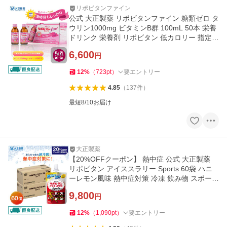
リポビタンファイン
公式 大正製薬 リポビタンファイン 糖類ゼロ タ
ウリン1000mg ビタミンB群 100mL 50本 栄養
ドリンク 栄養剤 リポビタン 低カロリー 指定医
薬部外品 女性
6,600
円
12
%
（
723
pt
）
要エントリー
4.85
（
137
件
）
最短8/10お届け
大正製薬
【20%OFFクーポン】 熱中症 公式 大正製薬
リポビタン アイススラリー Sports 60袋 ハニ
ーレモン風味 熱中症対策 冷凍 飲み物 スポーツ
ドリンク
9,800
円
12
%
（
1,090
pt
）
要エントリー