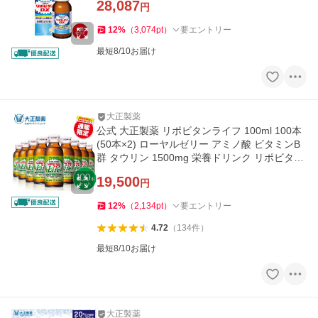
28,087
円
12
%
（
3,074
pt
）
要エントリー
最短8/10お届け
大正製薬
公式 大正製薬 リポビタンライフ 100ml 100本
(50本×2) ローヤルゼリー アミノ酸 ビタミンB
群 タウリン 1500mg 栄養ドリンク リポビタン
ビタミン ドリンク
19,500
円
12
%
（
2,134
pt
）
要エントリー
4.72
（
134
件
）
最短8/10お届け
大正製薬