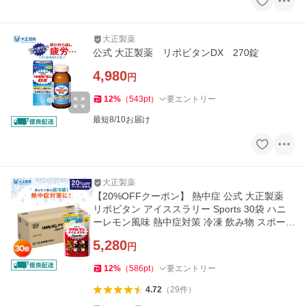
大正製薬
公式 大正製薬 リポビタンDX 270錠
4,980
円
12
%
（
543
pt
）
要エントリー
最短8/10お届け
大正製薬
【20%OFFクーポン】 熱中症 公式 大正製薬
リポビタン アイススラリー Sports 30袋 ハニ
ーレモン風味 熱中症対策 冷凍 飲み物 スポーツ
ドリンク
5,280
円
12
%
（
586
pt
）
要エントリー
4.72
（
29
件
）