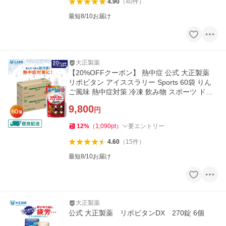
4.90
（
40
件
）
最短8/10お届け
大正製薬
【20%OFFクーポン】 熱中症 公式 大正製薬
リポビタン アイススラリー Sports 60袋 りん
ご風味 熱中症対策 冷凍 飲み物 スポーツ ドリ
ンク スポドリ
9,800
円
12
%
（
1,090
pt
）
要エントリー
4.60
（
15
件
）
最短8/10お届け
大正製薬
公式 大正製薬 リポビタンDX 270錠 6個