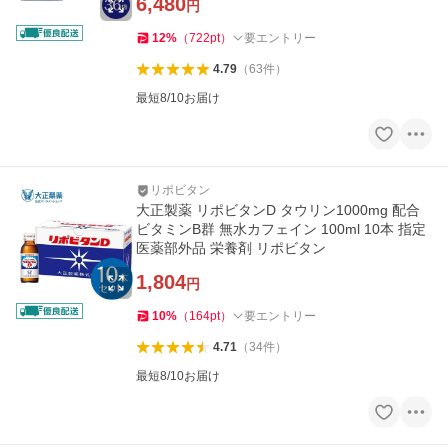
6,480
円
12
%
（
722
pt
）
要エントリー
4.79
（
63
件
）
最短8/10お届け
リポビタン
大正製薬 リポビタンD タウリン1000mg 配合
ビタミンB群 無水カフェイン 100ml 10本 指定
医薬部外品 栄養剤 リポビタン
1,804
円
10
%
（
164
pt
）
要エントリー
4.71
（
34
件
）
最短8/10お届け