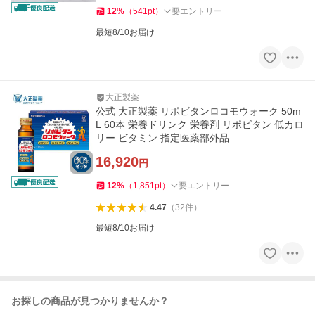
12
%
（
541
pt
）
要エントリー
最短8/10お届け
大正製薬
公式 大正製薬 リポビタンロコモウォーク 50m
L 60本 栄養ドリンク 栄養剤 リポビタン 低カロ
リー ビタミン 指定医薬部外品
16,920
円
12
%
（
1,851
pt
）
要エントリー
4.47
（
32
件
）
最短8/10お届け
お探しの商品が見つかりませんか？