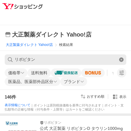
大正製薬ダイレクト Yahoo!店
大正製薬ダイレクト Yahoo!店
検索結果
価格帯
送料無料
すべての条
医薬品、医薬部外品区分
ブランド
146
件
おすすめ順
表示
表示情報について
｜ポイントは原則税抜価格を基準に付与されます｜ポイント・支
払額等の正確な情報（付与条件・上限等）はカートをご確認ください
リポビタン
公式 大正製薬 リポビタンD タウリン1000mg