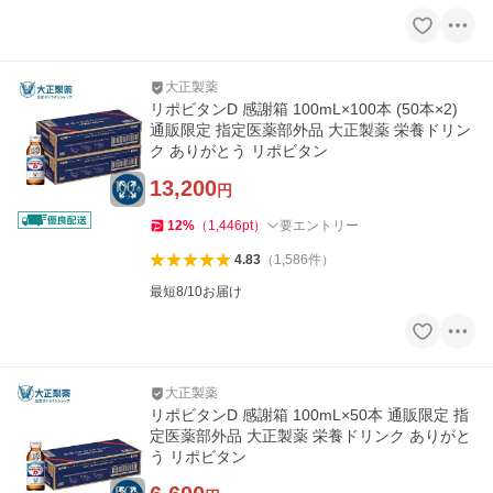
大正製薬
リポビタンD 感謝箱 100mL×100本 (50本×2)
通販限定 指定医薬部外品 大正製薬 栄養ドリン
ク ありがとう リポビタン
13,200
円
12
%
（
1,446
pt
）
要エントリー
4.83
（
1,586
件
）
最短8/10お届け
大正製薬
リポビタンD 感謝箱 100mL×50本 通販限定 指
定医薬部外品 大正製薬 栄養ドリンク ありがと
う リポビタン