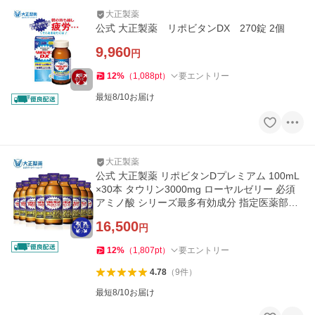
大正製薬
公式 大正製薬 リポビタンDX 270錠 2個
9,960
円
12
%
（
1,088
pt
）
要エントリー
最短8/10お届け
大正製薬
公式 大正製薬 リポビタンDプレミアム 100mL
×30本 タウリン3000mg ローヤルゼリー 必須
アミノ酸 シリーズ最多有効成分 指定医薬部外
品 栄養ドリンク
16,500
円
12
%
（
1,807
pt
）
要エントリー
4.78
（
9
件
）
最短8/10お届け