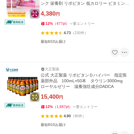
ンク 栄養剤 リポビタン 低カロリー ビタミン
指定医薬部外品 女性
4,380
円
12
%
（
477
pt
）
要エントリー
4.73
（
230
件
）
最短8/10お届け
大正製薬
公式 大正製薬 リポビタンＤハイパー 指定医
薬部外品 100mL×50本 タウリン3000mg
ローヤルゼリー 滋養強壮成分DADCA
15,400
円
12
%
（
1,687
pt
）
要エントリー
4.90
（
90
件
）
最短8/10お届け