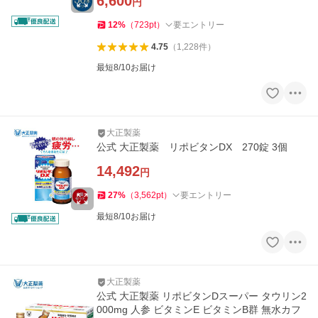
6,600
円
12
%
（
723
pt
）
要エントリー
4.75
（
1,228
件
）
最短8/10お届け
大正製薬
公式 大正製薬 リポビタンDX 270錠 3個
14,492
円
27
%
（
3,562
pt
）
要エントリー
最短8/10お届け
大正製薬
公式 大正製薬 リポビタンDスーパー タウリン2
000mg 人参 ビタミンE ビタミンB群 無水カフ