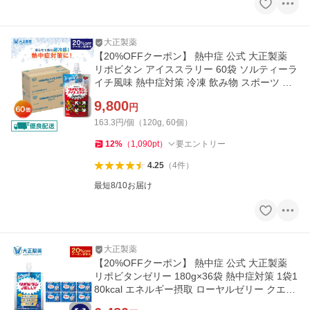
大正製薬
【20%OFFクーポン】 熱中症 公式 大正製薬
リポビタン アイススラリー 60袋 ソルティーラ
イチ風味 熱中症対策 冷凍 飲み物 スポーツ ド
リンク
9,800
円
163.3円/個（120g, 60個）
12
%
（
1,090
pt
）
要エントリー
4.25
（
4
件
）
最短8/10お届け
大正製薬
【20%OFFクーポン】 熱中症 公式 大正製薬
リポビタンゼリー 180g×36袋 熱中症対策 1袋1
80kcal エネルギー摂取 ローヤルゼリー クエン
酸 アルギニン 脂質ゼロ