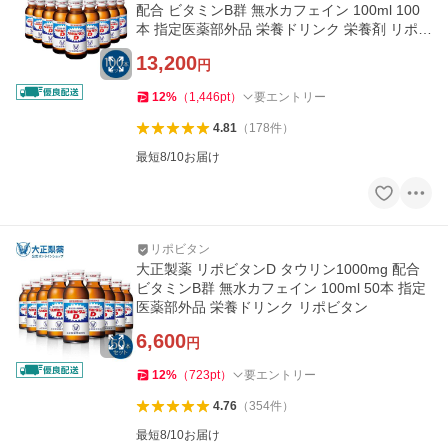
配合 ビタミンB群 無水カフェイン 100ml 100
本 指定医薬部外品 栄養ドリンク 栄養剤 リポビ
タン
13,200
円
12
%
（
1,446
pt
）
要エントリー
4.81
（
178
件
）
最短8/10お届け
リポビタン
大正製薬 リポビタンD タウリン1000mg 配合
ビタミンB群 無水カフェイン 100ml 50本 指定
医薬部外品 栄養ドリンク リポビタン
6,600
円
12
%
（
723
pt
）
要エントリー
4.76
（
354
件
）
最短8/10お届け