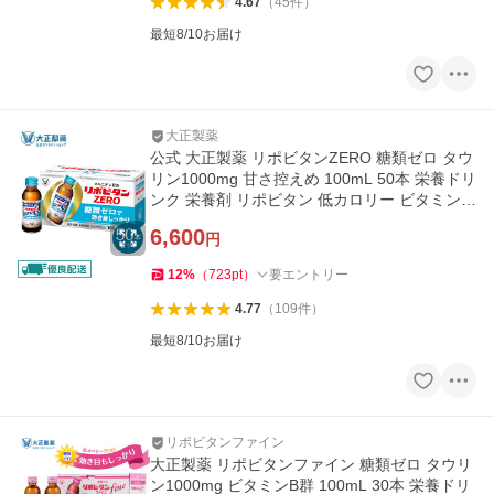
4.67
（
45
件
）
最短8/10お届け
大正製薬
公式 大正製薬 リポビタンZERO 糖類ゼロ タウ
リン1000mg 甘さ控えめ 100mL 50本 栄養ドリ
ンク 栄養剤 リポビタン 低カロリー ビタミン
指定医薬部外品
6,600
円
12
%
（
723
pt
）
要エントリー
4.77
（
109
件
）
最短8/10お届け
リポビタンファイン
大正製薬 リポビタンファイン 糖類ゼロ タウリ
ン1000mg ビタミンB群 100mL 30本 栄養ドリ