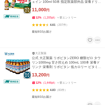
ェイン 100ml 50本 指定医薬部外品 栄養ドリン
ク
11,000
円
12
%
（
1,205
pt
）
要エントリー
4.61
（
207
件
）
最短8/10お届け
大正製薬
公式 大正製薬 リポビタンZERO 糖類ゼロ タウ
リン1000mg 甘さ控えめ 100mL 100本 栄養ド
リンク 栄養剤 リポビタン 低カロリー ビタミン
指定医薬部外品
13,200
円
12
%
（
1,446
pt
）
要エントリー
4.83
（
83
件
）
最短8/10お届け