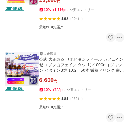
13,200
円
12
%
（
1,446
pt
）
要エントリー
4.92
（
104
件
）
最短8/10お届け
大正製薬
公式 大正製薬 リポビタンフィール カフェイン
ゼロ ノンカフェイン タウリン1000mg グリシ
ン ビタミンB群 100ml 50本 栄養ドリンク 栄養
剤 リポビタン 女性
6,600
円
12
%
（
723
pt
）
要エントリー
4.84
（
135
件
）
最短8/10お届け