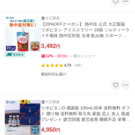
大正製薬
【20%OFFクーポン】 熱中症 公式 大正製薬
リポビタン アイススラリー 18袋 ソルティーラ
イチ風味 熱中症対策 冷凍 飲み物 スポーツ ド
リンク
3,492
円
12
%
（
387
pt
）
要エントリー
4.75
（
4
件
）
最短8/10お届け
大正製薬
リポビタンD 感謝箱 100mL30本 送料無料 ギフ
ト 贈り物 送料無料 取引先 家族 恋人 友人 親戚
プレゼント 疲労回復 疲労改善 睡眠不足 栄養ド
リンク 栄養剤
4,950
円