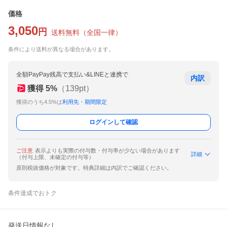
価格
3,050
円
送料無料
（
全国一律
）
条件により送料が異なる場合があります。
全額PayPay残高で支払い&LINEと連携で
内訳
獲得
5
%
（
139
pt）
獲得のうち4.5%は
利用先・期間限定
ログインして確認
ご注意
表示よりも実際の付与数・付与率が少ない場合があります
詳細
（付与上限、未確定の付与等）
原則税抜価格が対象です。特典詳細は内訳でご確認ください。
条件達成でおトク
発送日情報なし