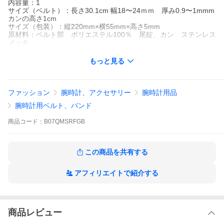
内容量：1
サイズ（ベルト）：長さ30.1cm 幅18〜24ｍｍ 厚み0.9〜1mmm
カンの高さ1cm
サイズ（包装）：縦220mm×横55mm×高さ5mm
原材料：ベルト部 ポリエステル100％ 尾錠、カン ステンレス
メッキ
もっと見る
ファッション
腕時計、アクセサリー
腕時計用品
腕時計用ベルト、バンド
商品
コード：
B07QMSRFGB
この商品を共有する
アフィリエイトで紹介する
商品レビュー