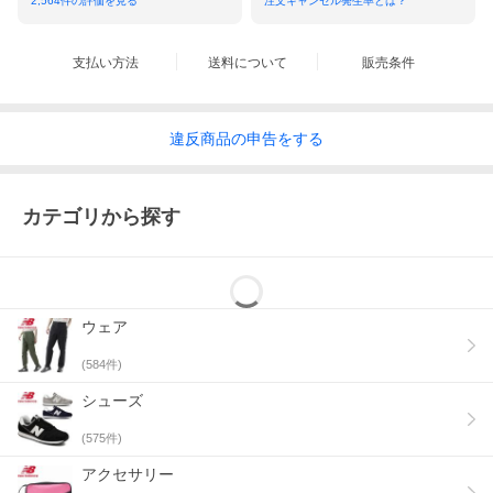
2,564
件の評価を見る
注文キャンセル発生率とは？
支払い方法
送料について
販売条件
違反
商品の
申告をする
カテゴリから探す
ウェア
(
584
件)
シューズ
(
575
件)
アクセサリー