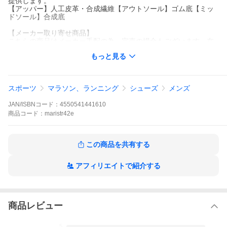
提供します。
【アッパー】人工皮革・合成繊維【アウトソール】ゴム底【ミッ
ドソール】合成底
【メーカー取り寄せ商品】
こちらの商品はメーカー手配の為、完売の場合もございます。在
庫の有無・納期のご連絡はご注文受付メールにてご確認下さい。
もっと見る
スポーツ
マラソン、ランニング
シューズ
メンズ
JAN/ISBNコード：
4550541441610
商品
コード：
maristr42e
この商品を共有する
アフィリエイトで紹介する
商品レビュー
5