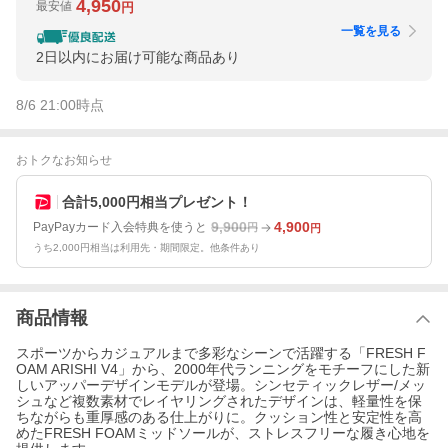
4,950
最安値
円
一覧を見る
2日以内にお届け可能な商品あり
8/6 21:00
時点
おトクなお知らせ
合計5,000円相当プレゼント！
9,900
4,900
PayPayカード入会特典を使うと
円
円
うち2,000円相当は利用先・期間限定。他条件あり
商品情報
スポーツからカジュアルまで多彩なシーンで活躍する「FRESH F
OAM ARISHI V4」から、2000年代ランニングをモチーフにした新
しいアッパーデザインモデルが登場。シンセティックレザー/メッ
シュなど複数素材でレイヤリングされたデザインは、軽量性を保
ちながらも重厚感のある仕上がりに。クッション性と安定性を高
めたFRESH FOAMミッドソールが、ストレスフリーな履き心地を