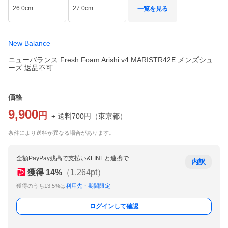
26.0cm
27.0cm
一覧を見る
New Balance
ニューバランス Fresh Foam Arishi v4 MARISTR42E メンズシュ
ーズ 返品不可
価格
9,900
円
+ 送料
700
円
（
東京都
）
条件により送料が異なる場合があります。
全額PayPay残高で支払い&LINEと連携で
内訳
獲得
14
%
（
1,264
pt）
獲得のうち13.5%は
利用先・期間限定
ログインして確認