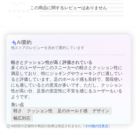
-.--
4
この
商品
に関するレビューはありません
3
2
1
-
件
AI要約
他ストアのレビューを含めて要約しています
軽さとクッション性が高く評価されている
多くのユーザーがこのスニーカーの軽さとクッション性に
満足しており、特にジョギングやウォーキングに適してい
ると評価しています。足のホールド感も良好で、普段使い
にも適しているとの意見が多いです。ただし、クッション
性が高い分、足首の安定性に不安を感じるユーザーもいる
ようです。
良い点
軽さ
クッション性
足のホールド感
デザイン
幅広対応
その他の注意点
AI回答の正確性や商品の効果は保証されません（
）