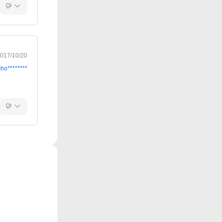
017/10/20
sho********