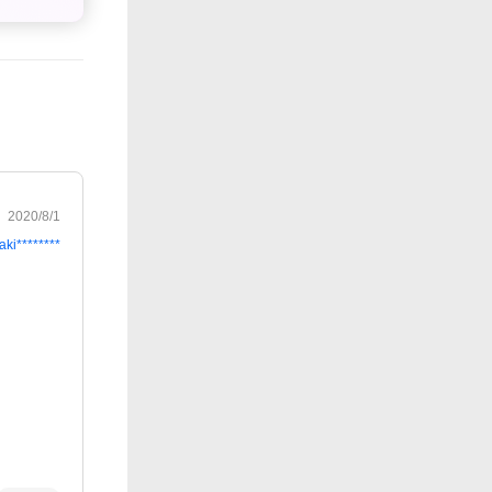
2020/8/1
aki********