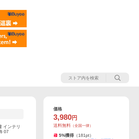
価格
3,980
円
送料無料
（
全国一律
）
髏 インテリ
 07
5
%獲得
（
181
pt）