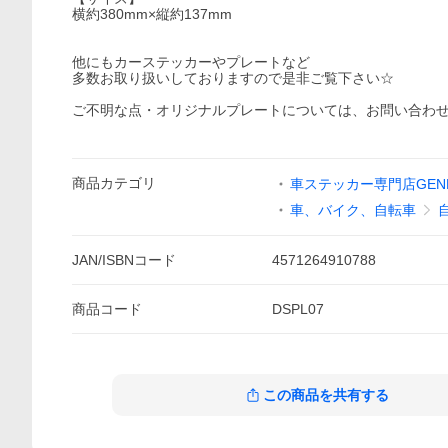
横約380mm×縦約137mm
他にもカーステッカーやプレートなど
多数お取り扱いしておりますので是非ご覧下さい☆
ご不明な点・オリジナルプレートについては、お問い合わ
商品
カテゴリ
車ステッカー専門店GENE
車、バイク、自転車
JAN/ISBNコード
4571264910788
商品
コード
DSPL07
この商品を共有する