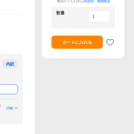
獲得のうち4.5%は
利用先・期間限定
数量
カートに入れる
内訳
付
詳細