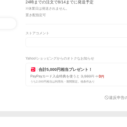
24時までの注文で8/14までに発送予定
※休業日は発送されません。
置き配指定可
ストアコメント
Yahoo!ショッピングからのオトクなお知らせ
合計5,000円相当プレゼント！
3,980
0
PayPayカード入会特典を使うと
円
円
うち2,000円相当は利用先・期間限定。他条件あり
違反申告