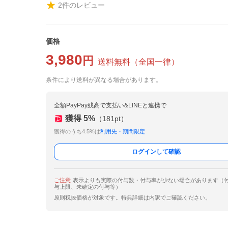
2
件のレビュー
価格
3,980
円
送料無料
（
全国一律
）
条件により送料が異なる場合があります。
全額PayPay残高で支払い&LINEと連携で
獲得
5
%
（
181
pt）
獲得のうち4.5%は
利用先・期間限定
ログインして確認
ご注意
表示よりも実際の付与数・付与率が少ない場合があります（
与上限、未確定の付与等）
原則税抜価格が対象です。特典詳細は内訳でご確認ください。