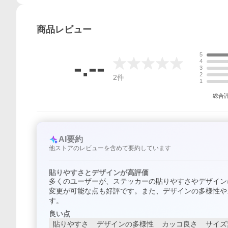
商品
レビュー
5
-.--
4
3
2
2
件
1
総合
AI要約
他ストアのレビューを含めて要約しています
貼りやすさとデザインが高評価
多くのユーザーが、ステッカーの貼りやすさやデザイン
変更が可能な点も好評です。また、デザインの多様性や
す。
良い点
貼りやすさ
デザインの多様性
カッコ良さ
サイズ